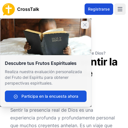
CrossTalk
Registrarse
Open 
Cerrar banner
Inicio
Archivo de Preguntas
Bienestar Personal y Emocional
Bienestar espiritual
¿Cómo puedo sentir la presencia real de Dios?
¿Cómo puedo sentir la
Descubre tus Frutos Espirituales
presencia real de
Realiza nuestra evaluación personalizada
del Fruto del Espíritu para obtener
Dios?
perspectivas espirituales.
Participa en la encuesta ahora
2
0
928
Sentir la presencia real de Dios es una
experiencia profunda y profundamente personal
que muchos creyentes anhelan. Es un viaje que