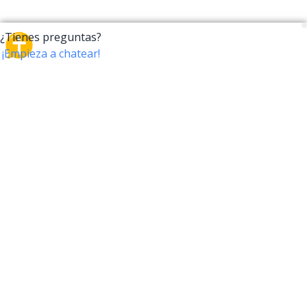
CrossTalk
CrossTalk ofrece una nueva forma de interactuar con
la Biblia, conectando a usuarios de más de 190 países
con un vasto archivo de preguntas bíblicas. Únete a
nuestra comunidad global y explora tu fe a través de
la tecnología.