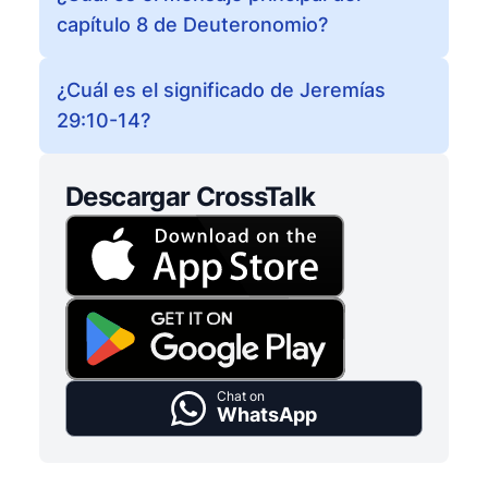
capítulo 8 de Deuteronomio?
¿Cuál es el significado de Jeremías
29:10-14?
Descargar CrossTalk
Chat on
WhatsApp