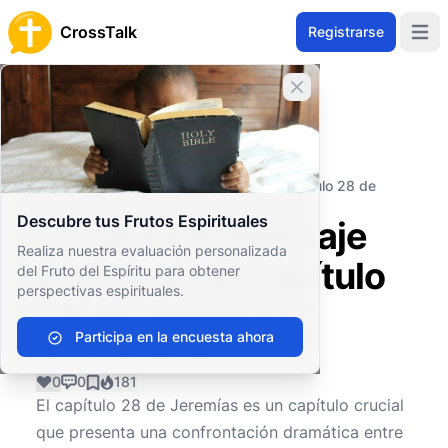
CrossTalk
Registrarse
Open 
Cerrar banner
Inicio
Archivo de Preguntas
Antiguo Testamento
Profetas Mayores
¿Cuál es el mensaje principal del capítulo 28 de
Jeremías?
Descubre tus Frutos Espirituales
¿Cuál es el mensaje
Realiza nuestra evaluación personalizada
principal del capítulo
del Fruto del Espíritu para obtener
perspectivas espirituales.
28 de Jeremías?
Participa en la encuesta ahora
0
0
181
El capítulo 28 de Jeremías es un capítulo crucial
que presenta una confrontación dramática entre