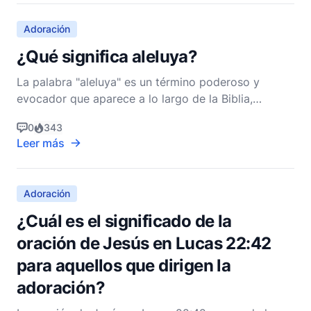
históricos y las interpretaciones teológicas.
Adoración
¿Qué significa aleluya?
La palabra "aleluya" es un término poderoso y
evocador que aparece a lo largo de la Biblia,
particularmente en los Salmos y en el Libro de
0
343
Apocalipsis. Su significado y relevancia son
Leer más
profundos, resonando con aquellos que buscan
expresar la forma más alta de alabanza y adoración
a Dios. Para compren
Adoración
¿Cuál es el significado de la
oración de Jesús en Lucas 22:42
para aquellos que dirigen la
adoración?