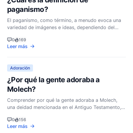
paganismo?
El paganismo, como término, a menudo evoca una
variedad de imágenes e ideas, dependiendo del
trasfondo cultural y religioso de cada uno. Para
0
169
muchos, puede evocar pensamientos de
Leer más
civilizaciones antiguas, deidades politeístas o
prácticas espirituales basadas en la naturaleza. Para
comprender plenamen
Adoración
¿Por qué la gente adoraba a
Molech?
Comprender por qué la gente adoraba a Molech,
una deidad mencionada en el Antiguo Testamento,
requiere una inmersión profunda en los contextos
0
156
culturales, religiosos e históricos del antiguo
Leer más
Cercano Oriente. Molech, también escrito Moloch o