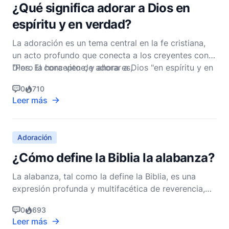
¿Qué significa adorar a Dios en
espíritu y en verdad?
La adoración es un tema central en la fe cristiana,
un acto profundo que conecta a los creyentes con
Dios. El concepto de adorar a Dios "en espíritu y en
"Pero la hora viene, y ahora es,
verdad" se deriva de la conversación de Jesús con
0
710
la mujer samaritana en el pozo, registrada en Juan
Leer más
4:23-24:
Adoración
¿Cómo define la Biblia la alabanza?
La alabanza, tal como la define la Biblia, es una
expresión profunda y multifacética de reverencia,
adoración y gratitud hacia Dios. Es un componente
0
693
integral de la adoración que trasciende las meras
Leer más
palabras, abarcando la totalidad del corazón, la