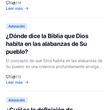
0
174
teología, cultura y experiencia personal. En su
Leer más
esencia, la adoración se trata del corazón y la
intención detrás del acto, más que del medio o
estilo es
Adoración
¿Dónde dice la Biblia que Dios
habita en las alabanzas de Su
pueblo?
El concepto de que Dios habita en las alabanzas de
Su pueblo es una creencia profundamente arraigada
y apreciada dentro de la fe cristiana, a menudo
0
172
citada para enfatizar la importancia y el poder de la
Leer más
adoración. Esta idea se deriva principalmente del
Salmo 22:3, que en la versión King James dice:
Adoración
¿Cuál es la definición de