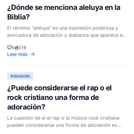
¿Dónde se menciona aleluya en la
Biblia?
El término "aleluya" es una expresión poderosa y
evocadora de adoración y alabanza que aparece en
varios lugares a lo largo de la Biblia. Derivado de las
0
216
palabras hebreas "halal," que significa "alabar," y
Leer más
"Yah," una forma abreviada de "Yahweh," el término
literalmente se traduce como "Alabado sea e
Adoración
¿Puede considerarse el rap o el
rock cristiano una forma de
adoración?
La cuestión de si el rap o la música rock cristiana
pueden considerarse una forma de adoración es
fascinante y multifacética, abarcando aspectos de