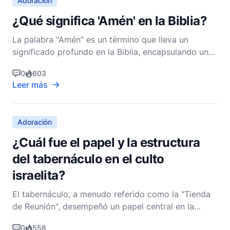
Adoración
¿Qué significa 'Amén' en la Biblia?
La palabra "Amén" es un término que lleva un
significado profundo en la Biblia, encapsulando una
gran cantidad de significado en una expresión
0
603
simple pero poderosa. Es una palabra que
Leer más
trasciende idiomas, culturas y épocas, resonando a
través de los siglos como una declaración de fe,
acuerdo y afirma
Adoración
¿Cuál fue el papel y la estructura
del tabernáculo en el culto
israelita?
El tabernáculo, a menudo referido como la "Tienda
de Reunión", desempeñó un papel central en la
adoración israelita durante su viaje por el desierto y
0
558