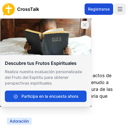
CrossTalk
Registrarse
Open 
Cerrar banner
Inicio
Archivo de Preguntas
Culto y Ritual
Prácticas Litúrgicas
Adoración
Adoración
Descubre tus Frutos Espirituales
Realiza nuestra evaluación personalizada
La adoración en el cristianismo implica actos de
del Fruto del Espíritu para obtener
reverencia y adoración hacia Dios, a menudo a
perspectivas espirituales.
través de la música, la oración y la lectura de las
escrituras. Es una experiencia comunitaria que
Participa en la encuesta ahora
unifica a los creyentes.
Adoración