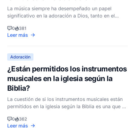
La música siempre ha desempeñado un papel
significativo en la adoración a Dios, tanto en el
Antiguo Testamento como en el Nuevo Testamento.
0
381
La Biblia está repleta de referencias a la música, el
Leer más
canto y el uso de varios instrumentos musicales en
el contexto de la adoración. Comprender el papel
de la
Adoración
¿Están permitidos los instrumentos
musicales en la iglesia según la
Biblia?
La cuestión de si los instrumentos musicales están
permitidos en la iglesia según la Biblia es una que ha
sido debatida entre los cristianos durante siglos.
0
362
Para abordar adecuadamente esta pregunta, es
Leer más
esencial explorar los textos bíblicos, los contextos