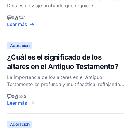
Dios es un viaje profundo que requiere
intencionalidad, reflexión y una relación cada vez
0
541
más profunda con lo Divino. Como pastor cristiano
Leer más
no denominacional, creo que este viaje es tanto
profundamente personal como comunitario. Llama a
prácticas que
Adoración
¿Cuál es el significado de los
altares en el Antiguo Testamento?
La importancia de los altares en el Antiguo
Testamento es profunda y multifacética, reflejando
la compleja relación entre la humanidad y lo divino.
0
535
Los altares sirven como manifestaciones físicas de
Leer más
adoración, espacios para ofrecer sacrificios y
símbolos de la relación de pacto entre Dios y Su
puebl
Adoración