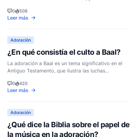
formas en que esto se demuestra es a través de las
0
508
ocasiones en que Jesús acepta adoración. La
Leer más
adoración, en el sentido bíblico, es un acto de
reverencia y adoración que solo se debe a Dios. Por
lo tanto
Adoración
¿En qué consistía el culto a Baal?
La adoración a Baal es un tema significativo en el
Antiguo Testamento, que ilustra las luchas
espirituales y las prácticas idólatras que a menudo
0
420
enredaban a los israelitas. Para entender la
Leer más
adoración a Baal, necesitamos profundizar en sus
orígenes, prácticas y la narrativa bíblica que la
condena.
Adoración
¿Qué dice la Biblia sobre el papel de
la música en la adoración?