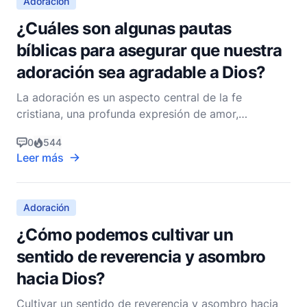
Adoración
¿Cuáles son algunas pautas
bíblicas para asegurar que nuestra
adoración sea agradable a Dios?
La adoración es un aspecto central de la fe
cristiana, una profunda expresión de amor,
adoración y reverencia hacia Dios. La Biblia
0
544
proporciona numerosas pautas para asegurar que
Leer más
nuestra adoración sea agradable a Dios,
enfatizando tanto la condición del corazón como
las expresiones externas de adora
Adoración
¿Cómo podemos cultivar un
sentido de reverencia y asombro
hacia Dios?
Cultivar un sentido de reverencia y asombro hacia