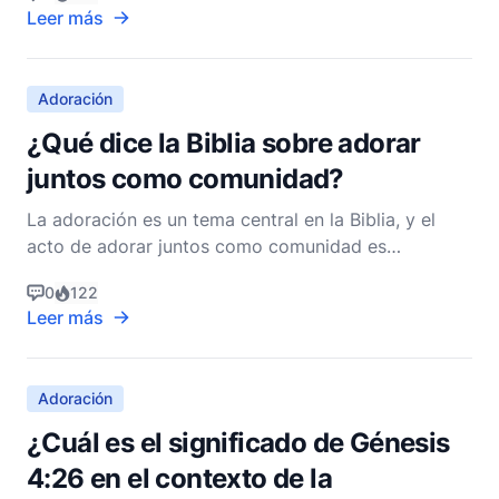
para profundizar la experiencia de adoración. Al
Leer más
explorar el papel multifacético de las escrituras en
la adoración, se hace evidente que las escritur
Adoración
¿Qué dice la Biblia sobre adorar
juntos como comunidad?
La adoración es un tema central en la Biblia, y el
acto de adorar juntos como comunidad es
profundamente significativo a lo largo de ambos
0
122
Testamentos, el Antiguo y el Nuevo. Desde las
Leer más
primeras reuniones de los israelitas hasta la
formación de la iglesia cristiana primitiva, la
adoración comunitaria
Adoración
¿Cuál es el significado de Génesis
4:26 en el contexto de la