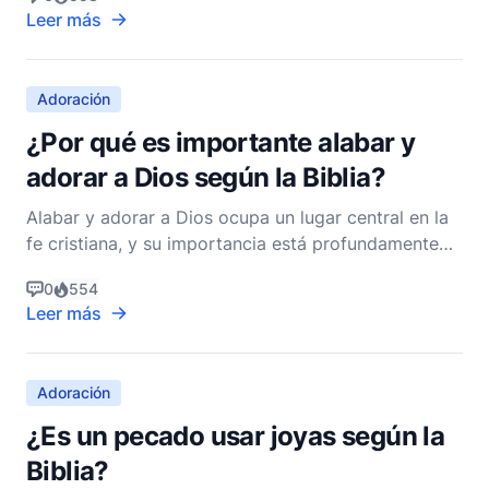
sus primeros años en la Tierra Prometida. No era
Leer más
solo una estructura física; era un símbolo de la
presencia de Dios entre Su pueblo y un punto focal
Adoración
¿Por qué es importante alabar y
adorar a Dios según la Biblia?
Alabar y adorar a Dios ocupa un lugar central en la
fe cristiana, y su importancia está profundamente
arraigada en la Biblia. La adoración no es
0
554
meramente una práctica ritualista, sino una profunda
Leer más
expresión de nuestra relación con el Creador. Sirve
para múltiples propósitos, desde honrar a Dios has
Adoración
¿Es un pecado usar joyas según la
Biblia?