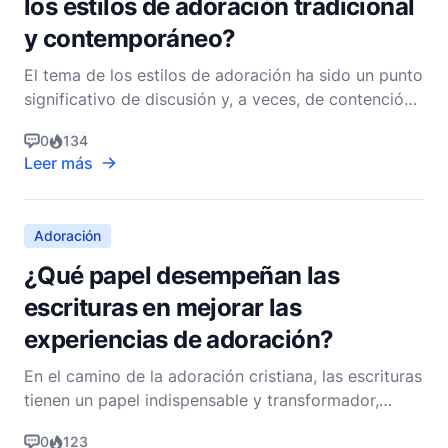
los estilos de adoración tradicional
y contemporáneo?
El tema de los estilos de adoración ha sido un punto
significativo de discusión y, a veces, de contención
dentro de la comunidad cristiana. Los estilos de
0
134
adoración tradicional y contemporánea representan
Leer más
dos enfoques diferentes para adorar a Dios, cada
uno con su propia historia, características e
Adoración
¿Qué papel desempeñan las
escrituras en mejorar las
experiencias de adoración?
En el camino de la adoración cristiana, las escrituras
tienen un papel indispensable y transformador,
sirviendo tanto como fundamento como catalizador
0
123