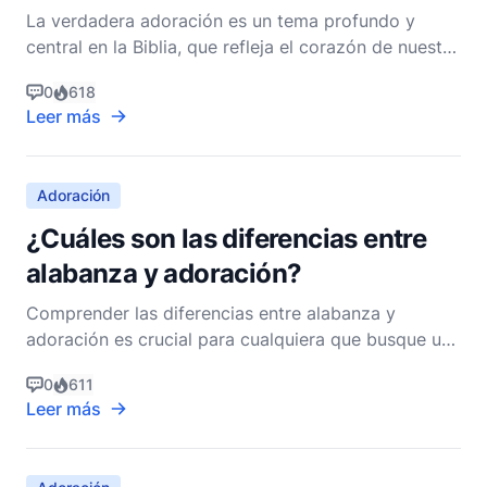
La verdadera adoración es un tema profundo y
central en la Biblia, que refleja el corazón de nuestra
relación con Dios. Trasciende el mero ritual y la
0
618
formalidad, profundizando en la esencia misma de
Leer más
nuestra devoción y amor por el Creador. Al explorar
lo que implica la verdadera adoración, es esenci
Adoración
¿Cuáles son las diferencias entre
alabanza y adoración?
Comprender las diferencias entre alabanza y
adoración es crucial para cualquiera que busque una
relación más profunda con Dios y una experiencia
0
611
más profunda en su vida espiritual. Aunque los
Leer más
términos a menudo se usan indistintamente, tienen
significados distintos y sirven para diferentes
propósitos