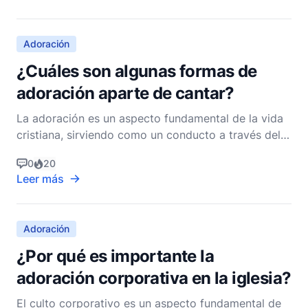
lugar o tiempo en particular, sino que es un esti
Adoración
¿Cuáles son algunas formas de
adoración aparte de cantar?
La adoración es un aspecto fundamental de la vida
cristiana, sirviendo como un conducto a través del
cual los creyentes expresan reverencia y adoración
0
20
a Dios. Mientras que cantar himnos y canciones de
Leer más
adoración contemporáneas es una forma prevalente
de adoración familiar para muchos, el alcance de
Adoración
¿Por qué es importante la
adoración corporativa en la iglesia?
El culto corporativo es un aspecto fundamental de