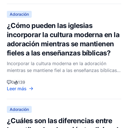
Molek, era un dios asociado con los amonitas, un
pueblo que
Adoración
¿Cómo pueden las iglesias
incorporar la cultura moderna en la
adoración mientras se mantienen
fieles a las enseñanzas bíblicas?
Incorporar la cultura moderna en la adoración
mientras se mantiene fiel a las enseñanzas bíblicas
es un equilibrio delicado que muchas iglesias se
0
139
esfuerzan por lograr. El objetivo es crear una
Leer más
experiencia de adoración que resuene con los
congregantes contemporáneos sin comprometer la
integridad de
Adoración
¿Cuáles son las diferencias entre