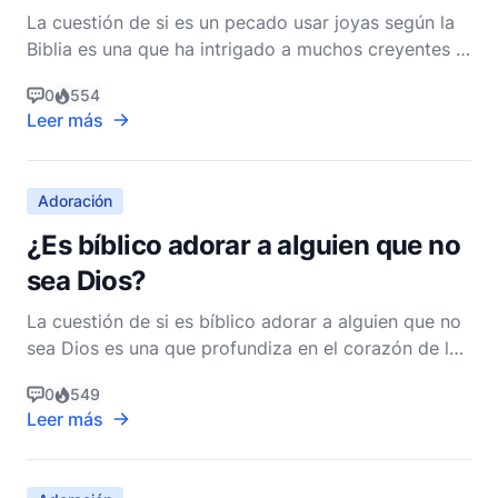
La cuestión de si es un pecado usar joyas según la
Biblia es una que ha intrigado a muchos creyentes a
lo largo de los siglos. Para responder a esto de
0
554
manera reflexiva, debemos profundizar en las
Leer más
Escrituras, explorar el contexto en el que se
mencionan las joyas y considerar los principios que
guían
Adoración
¿Es bíblico adorar a alguien que no
sea Dios?
La cuestión de si es bíblico adorar a alguien que no
sea Dios es una que profundiza en el corazón de la
doctrina cristiana y las enseñanzas de la Biblia. La
0
549
adoración, en su sentido más verdadero, es un acto
Leer más
de reverencia, adoración y devoción dirigido hacia
una deidad. Para los cristianos, esta dei