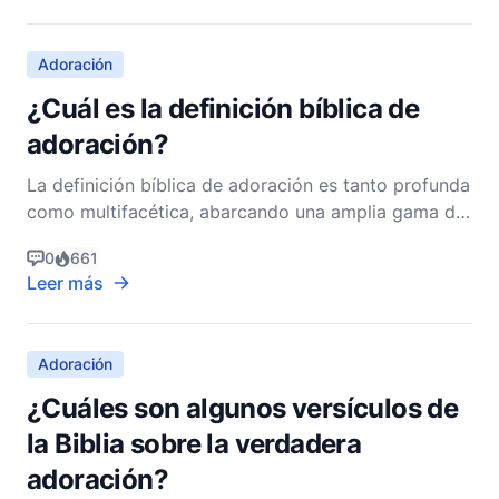
mente y el espíritu del creyente. Para entender la
Adoración
¿Cuál es la definición bíblica de
adoración?
La definición bíblica de adoración es tanto profunda
como multifacética, abarcando una amplia gama de
expresiones, actitudes y acciones. La adoración, en
0
661
su esencia, es el acto de atribuir valor a Dios,
Leer más
reconociendo Su valor supremo y dignidad. Es una
respuesta a la revelación de Dios de Sí mismo y
Adoración
¿Cuáles son algunos versículos de
la Biblia sobre la verdadera
adoración?