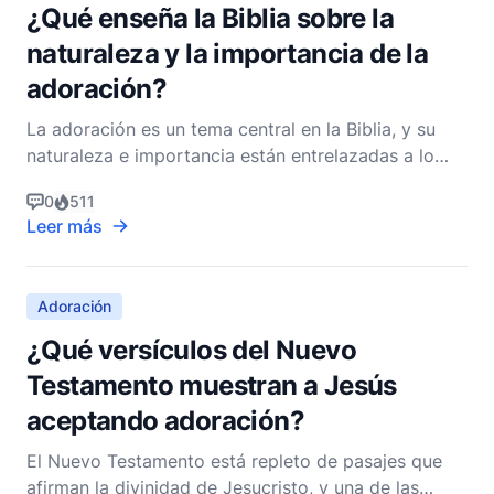
¿Qué enseña la Biblia sobre la
naturaleza y la importancia de la
adoración?
La adoración es un tema central en la Biblia, y su
naturaleza e importancia están entrelazadas a lo
largo de las Escrituras desde Génesis hasta
0
511
Apocalipsis. Como pastor cristiano no
Leer más
denominacional, es esencial entender la adoración
no meramente como un acto ritualista, sino como
una expresión profun
Adoración
¿Qué versículos del Nuevo
Testamento muestran a Jesús
aceptando adoración?
El Nuevo Testamento está repleto de pasajes que
afirman la divinidad de Jesucristo, y una de las