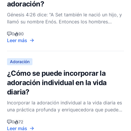
adoración?
Génesis 4:26 dice: "A Set también le nació un hijo, y
llamó su nombre Enós. Entonces los hombres
comenzaron a invocar el nombre del Señor" (ESV).
0
90
Este versículo, aunque breve, tiene profundas
Leer más
implicaciones para la comprensión de la adoración
en los primeros capítulos de la Biblia. Marca un
momento c
Adoración
¿Cómo se puede incorporar la
adoración individual en la vida
diaria?
Incorporar la adoración individual a la vida diaria es
una práctica profunda y enriquecedora que puede
profundizar significativamente la relación con Dios.
0
72
La adoración, en esencia, es una expresión de
Leer más
reverencia y adoración a Dios. No se limita a un