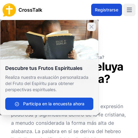
CrossTalk
Registrarse
Open 
Cerrar banner
Inicio
Archivo de Preguntas
Eventos y Símbolos Religiosos
Símbolos bíblicos
¿Se considera aleluya la mayor alabanza?
¿Se considera aleluya
Descubre tus Frutos Espirituales
la mayor alabanza?
Realiza nuestra evaluación personalizada
del Fruto del Espíritu para obtener
perspectivas espirituales.
0
0
275
Participa en la encuesta ahora
El término "Aleluya" es, de hecho, una expresión
poderosa y significativa dentro de la fe cristiana,
a menudo considerada la forma más alta de
alabanza. La palabra en sí se deriva del hebreo