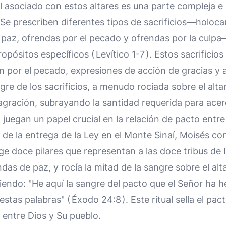
al asociado con estos altares es una parte compleja e 
. Se prescriben diferentes tipos de sacrificios—holoc
 paz, ofrendas por el pecado y ofrendas por la culp
ropósitos específicos (
Levítico 1-7
). Estos sacrificio
ón por el pecado, expresiones de acción de gracias y
gre de los sacrificios, a menudo rociada sobre el altar
agración, subrayando la santidad requerida para acer
juegan un papel crucial en la relación de pacto entre 
 de la entrega de la Ley en el Monte Sinaí, Moisés con
ge doce pilares que representan a las doce tribus de 
as de paz, y rocía la mitad de la sangre sobre el alta
ciendo: "He aquí la sangre del pacto que el Señor ha
estas palabras" (
Éxodo 24:8
). Este ritual sella el pa
ntre Dios y Su pueblo.