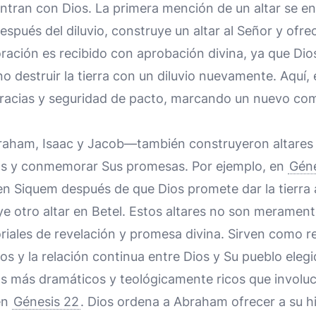
entran con Dios. La primera mención de un altar se e
espués del diluvio, construye un altar al Señor y ofr
oración es recibido con aprobación divina, ya que Di
 destruir la tierra con un diluvio nuevamente. Aquí, 
 gracias y seguridad de pacto, marcando un nuevo com
aham, Isaac y Jacob—también construyeron altares p
os y conmemorar Sus promesas. Por ejemplo, en
Géne
en Siquem después de que Dios promete dar la tierra
e otro altar en Betel. Estos altares no son meramente
iales de revelación y promesa divina. Sirven como re
ios y la relación continua entre Dios y Su pueblo elegi
s más dramáticos y teológicamente ricos que involucr
 en
Génesis 22
. Dios ordena a Abraham ofrecer a su hij