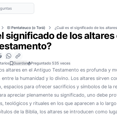
El Pentateuco (o Torá)
¿Cuál es el significado de los altar
l significado de los altares 
Testamento?
tarios
Guardar
Preguntado 535 veces
os altares en el Antiguo Testamento es profunda y mul
n entre la humanidad y lo divino. Los altares sirven 
n, espacios para ofrecer sacrificios y símbolos de la r
ara apreciar plenamente su significado, uno debe pro
s, teológicos y rituales en los que aparecen a lo larg
ítulos de la Biblia, los altares se introducen como lu