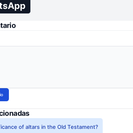
tsApp
tario
io
acionadas
ficance of altars in the Old Testament?