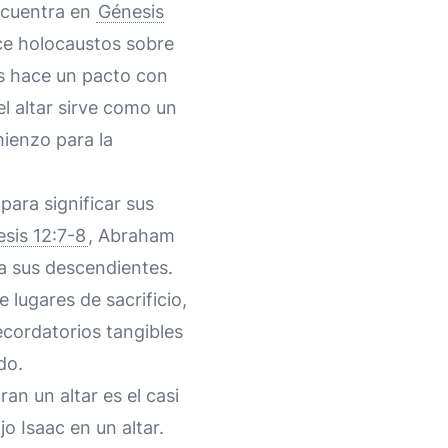
ncuentra en
Génesis
ece holocaustos sobre
os hace un pacto con
el altar sirve como un
ienzo para la
ara significar sus
sis 12:7-8
, Abraham
 a sus descendientes.
 lugares de sacrificio,
cordatorios tangibles
do.
an un altar es el casi
o Isaac en un altar.