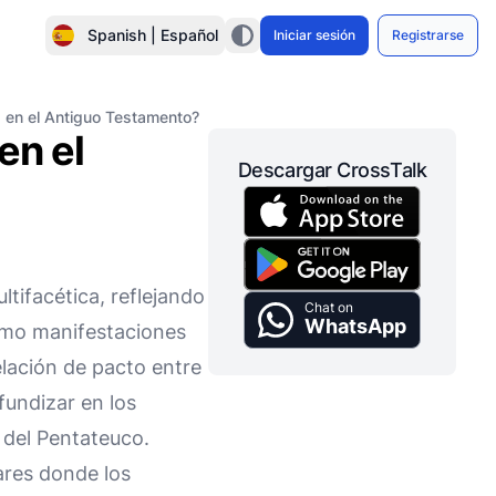
Spanish | Español
Iniciar sesión
Registrarse
es en el Antiguo Testamento?
en el
Descargar CrossTalk
tifacética, reflejando
Chat on
WhatsApp
como manifestaciones
elación de pacto entre
fundizar en los
o del Pentateuco.
gares donde los