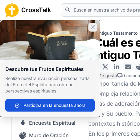
Buscar
CrossTalk
Cerrar banner
Inicio
Archivo de Preguntas
Antiguo Testamento
¿Cuál es e
Inicio
Antiguo 
Archivo de Preguntas
Descubre tus Frutos Espirituales
Nuestro blog
0 Me gusta
0 comen
Realiza nuestra evaluación personalizada
La importancia de l
del Fruto del Espíritu para obtener
Contenido guardado
perspectivas espirituales.
la compleja relació
Preguntas Populares
físicas de adoració
Participa en la encuesta ahora
Biblia Sagrada
Dios y Su pueblo. P
Encuesta Espiritual
contextos histórico
En los primeros cap
Muro de Oración