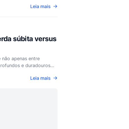
 várias prática
Leia mais
rda súbita versus
e não apenas entre
 profundos e duradouros
pada. Compreender as
Leia mais