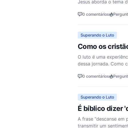
Jesus aborda o tema d
que estão de luto. Se
0 comentários
Pergun
Superando o Luto
Como os cristã
O luto é uma experiênc
dessa jornada. Como c
esperança e amor. A B
0 comentários
Pergun
Superando o Luto
É bíblico dizer
A frase "descanse em 
transmitir um sentimen