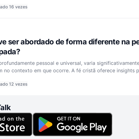
 um ente querido. No entanto, dentro da fé cristã, existem
ado 16 vezes
e ser abordado de forma diferente na pe
ipada?
profundamente pessoal e universal, varia significativament
 no contexto em que ocorre. A fé cristã oferece insights
to, seja ele decorrente de uma perda repentina ou anteci
ado 12 vezes
alk