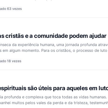
ase, o sentimento subjacente de desejar paz para os faleci
tado 63 vezes
s cristãs e a comunidade podem ajudar 
rínseca da experiência humana, uma jornada profunda atrav
s em algum momento. Para os cristãos, o processo de luto
ma jornada espiritual que está profundamente entrelaçad
ado 18 vezes
espirituais são úteis para aqueles em lut
cia profunda e complexa que toca todas as vidas humanas.
anhei muitos pelos vales da perda e da tristeza, testemu