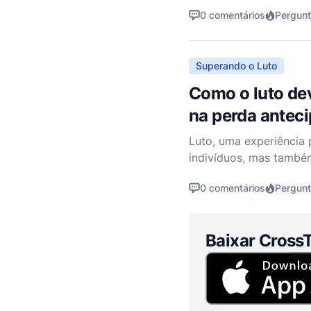
acompanha a partida de
0 comentários
Pergunt
Superando o Luto
Como o luto dev
na perda antec
Luto, uma experiência 
indivíduos, mas também
sobre a natureza do lu
0 comentários
Pergunt
Baixar CrossT