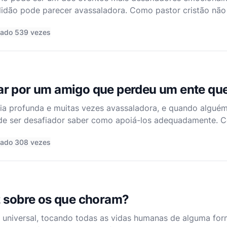
olidão pode parecer avassaladora. Como pastor cristão nã
 está perto dos quebrantados de coração e que Ele está a
tado 539 vezes
r por um amigo que perdeu um ente qu
cia profunda e muitas vezes avassaladora, e quando algué
ode ser desafiador saber como apoiá-los adequadamente. C
ito que a oração é uma das maneiras mais poderosas e co
tado 308 vezes
z sobre os que choram?
é universal, tocando todas as vidas humanas de alguma fo