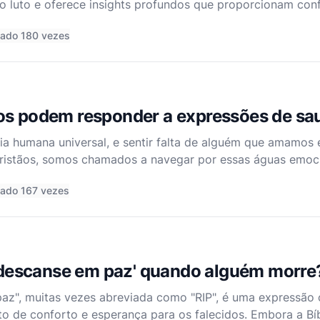
o luto e oferece insights profundos que proporcionam con
us ensinamentos sobre este assunto não são apenas profu
tado 180 vezes
os podem responder a expressões de s
ia humana universal, e sentir falta de alguém que amamos 
ristãos, somos chamados a navegar por essas águas emoci
íblia oferece uma sabedoria profunda sobre como responde
tado 167 vezes
 'descanse em paz' quando alguém morre
paz", muitas vezes abreviada como "RIP", é uma expressã
to de conforto e esperança para os falecidos. Embora a Bí