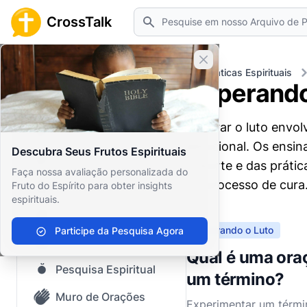
Pesquisar
CrossTalk
Fechar banner
Home
Arquivo de Perguntas
Práticas Espirituais
Superando
Início
Superar o luto envol
Arquivo de Perguntas
emocional. Os ensin
Descubra Seus Frutos Espirituais
Nosso blog
a morte e das prátic
Faça nossa avaliação personalizada do
no processo de cura
Fruto do Espírito para obter insights
Conteúdo Salvo
espirituais.
Perguntas Populares
Superando o Luto
Participe da Pesquisa Agora
Bíblia Sagrada
Qual é uma ora
Pesquisa Espiritual
um término?
Muro de Orações
Experimentar um térmi