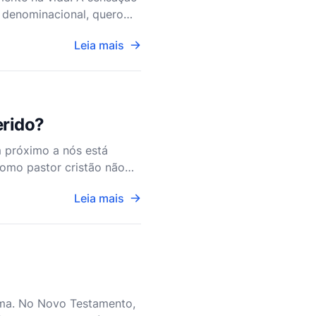
o denominacional, quero
tento às suas oraçõ
Leia mais
erido?
m próximo a nós está
omo pastor cristão não
mpassivas de oferecer
Leia mais
rma. No Novo Testamento,