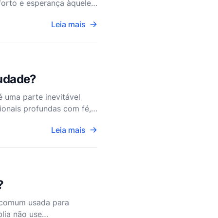
forto e esperança àqueles
ndamente compassiv
Leia mais
audade?
é uma parte inevitável
onais profundas com fé,
r às expressões de sa
Leia mais
?
o comum usada para
blia não use