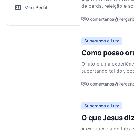
de perda, rejeição e s
Meu Perfil
assegurar-lhe que Deus
0 comentários
Pergun
Superando o Luto
Como posso ora
O luto é uma experiên
suportando tal dor, p
denominacional, acred
0 comentários
Pergun
cons
Superando o Luto
O que Jesus di
A experiência do luto 