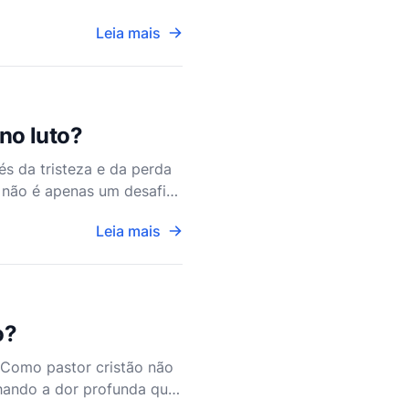
dos está alinhado com
Leia mais
no luto?
és da tristeza e da perda
 não é apenas um desafio
a com crenças so
Leia mais
o?
 Como pastor cristão não
nhando a dor profunda que