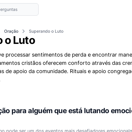
Oração
Superando o Luto
 o Luto
ve processar sentimentos de perda e encontrar manei
amentos cristãos oferecem conforto através das cr
as de apoio da comunidade. Rituais e apoio congrega
.
ção para alguém que está lutando emoc
no pode ser um dos eventos mais desafiadores emocionalm