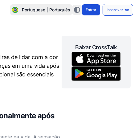
Portuguese | Português
Entrar
Inscrever-se
Baixar CrossTalk
ras de lidar com a dor
enças em uma vida após
cional são essenciais
ionalmente após
ente na vida. A sensação