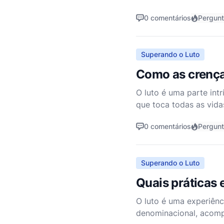
explicitamente essa fr
0 comentários
Pergun
vários prin
Superando o Luto
Como as crença
O luto é uma parte int
que toca todas as vida
pessoal, mas também u
0 comentários
Pergunt
Superando o Luto
Quais práticas 
O luto é uma experiên
denominacional, acomp