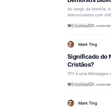
Ao longo da história, o
aterrorizantes com chif
revelam sobre demônios
0 Curtidas
0 comentár
Mark Ting
Significado do 
Cristãos?
1111 é uma Mensagem 
0 Curtidas
0 comentár
Mark Ting