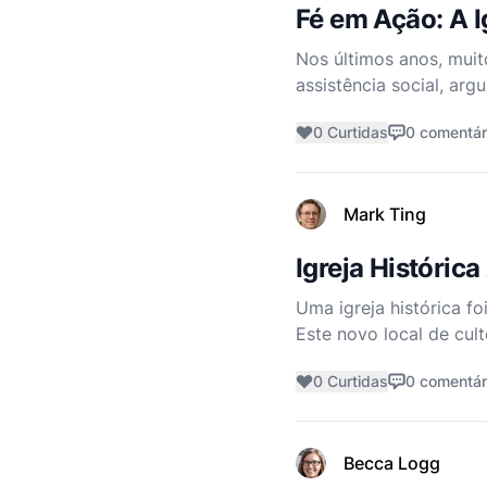
Fé em Ação: A 
Nos últimos anos, mui
assistência social, ar
liderados pela igreja 
0 Curtidas
0 comentár
recente
Mark Ting
Igreja Históric
Uma igreja histórica fo
Este novo local de cult
Construída em um terre
0 Curtidas
0 comentár
Becca Logg