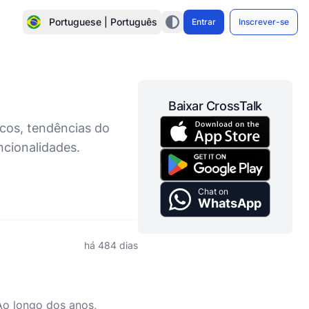
Portuguese | Português
Entrar
Inscrever-se
Baixar CrossTalk
icos, tendências do
ncionalidades.
Chat on
WhatsApp
há 484 dias
Ao longo dos anos,