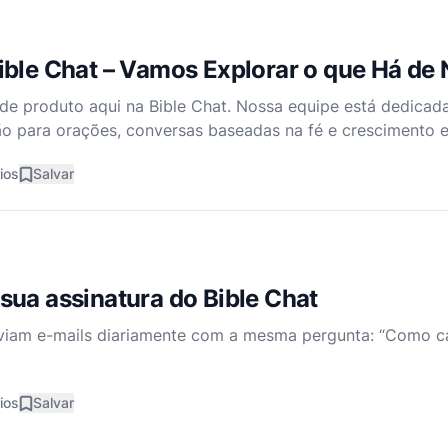
ible Chat – Vamos Explorar o que Há de
 de produto aqui na Bible Chat. Nossa equipe está dedicada
tão para orações, conversas baseadas na fé e crescimento e
s que aprofundem sua conexão com Deus e sua comunidade 
ios
Salvar
sua assinatura do Bible Chat
viam e-mails diariamente com a mesma pergunta: “Como ca
ios
Salvar