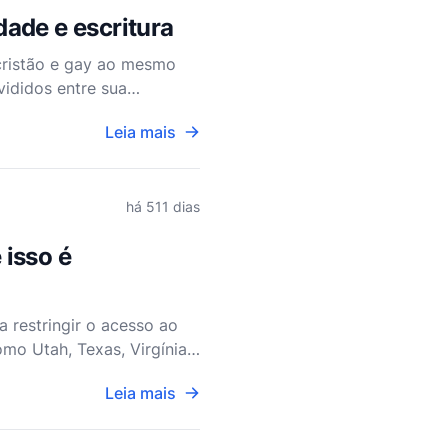
dade e escritura
cristão e gay ao mesmo
ididos entre sua
os crentes LGBTQ+,
Leia mais
há 511 dias
 isso é
 restringir o acesso ao
mo Utah, Texas, Virgínia
 Pornhub a bloquear
Leia mais