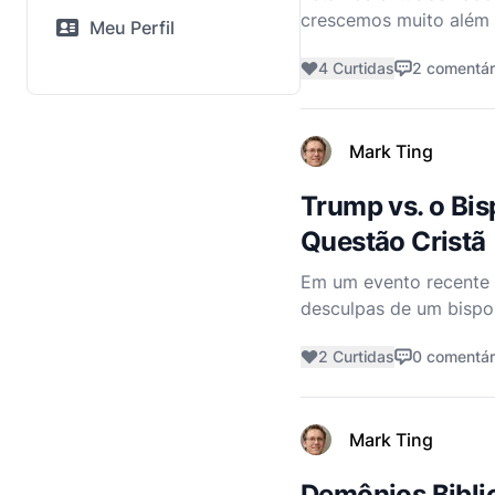
crescemos muito além 
Meu Perfil
planos de leitura, uma
4 Curtidas
2 comentár
inte
Mark Ting
Trump vs. o Bis
Questão Cristã
Em um evento recente 
desculpas de um bispo
marginalizadas, inclui
2 Curtidas
0 comentár
controvérsia
Mark Ting
Demônios Biblic