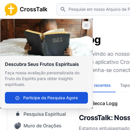
Pesquisar
CrossTalk
Fechar banner
Home
Blog
Blog
Início
Bem-vindo ao nosso b
Arquivo de Perguntas
nosso aplicativo Cr
Descubra Seus Frutos Espirituais
Nosso blog
Mantenha-se conecta
Faça nossa avaliação personalizada do
Fruto do Espírito para obter insights
Conteúdo Salvo
espirituais.
Mais recentes
Topo
Perguntas Populares
Participe da Pesquisa Agora
Bíblia Sagrada
Becca Logg
Pesquisa Espiritual
CrossTalk: Nos
Muro de Orações
Estamos entusiasmados