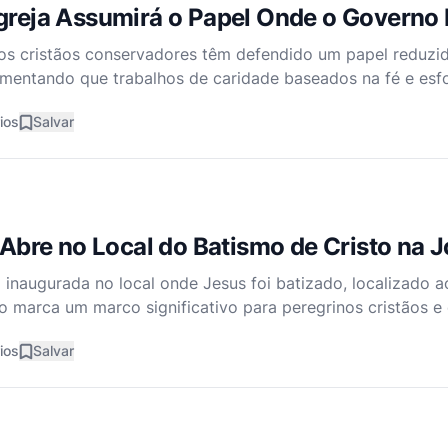
Igreja Assumirá o Papel Onde o Governo
tos cristãos conservadores têm defendido um papel reduzi
gumentando que trabalhos de caridade baseados na fé e esf
devem ter precedência sobre os programas de assistência f
ios
Salvar
a Abre no Local do Batismo de Cristo na 
i inaugurada no local onde Jesus foi batizado, localizado 
o marca um marco significativo para peregrinos cristãos e e
no doado pelo Rei Abdullah II da Jordânia, esta igreja é u
ios
Salvar