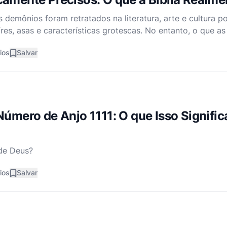
s demônios foram retratados na literatura, arte e cultura p
res, asas e características grotescas. No entanto, o que as
 biblicamente precisos? Eles são realmente como são retr
ios
Salvar
Número de Anjo 1111: O que Isso Signific
de Deus?
ios
Salvar