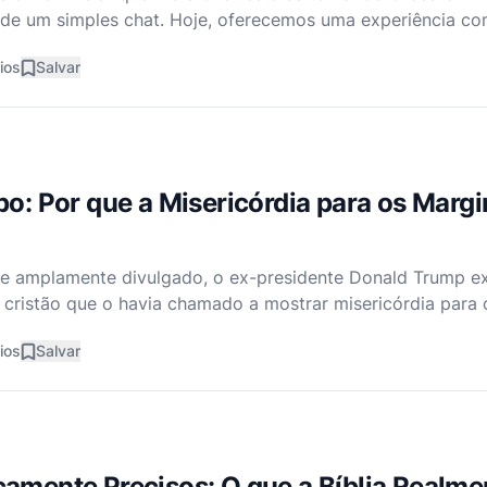
de um simples chat. Hoje, oferecemos uma experiência co
 parede de oração interativa onde fiéis compartilham fé e
ios
Salvar
po: Por que a Misericórdia para os Marg
e amplamente divulgado, o ex-presidente Donald Trump e
 cristão que o havia chamado a mostrar misericórdia par
ndo imigrantes e jovens transgêneros. Este confronto, que
ios
Salvar
amente Precisos: O que a Bíblia Realme