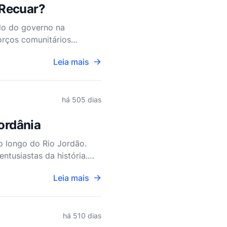
 Recuar?
do do governo na
orços comunitários
ederal. Com os cortes
Leia mais
há 505 dias
Jordânia
ao longo do Rio Jordão.
ntusiastas da história.
m testemu
Leia mais
há 510 dias