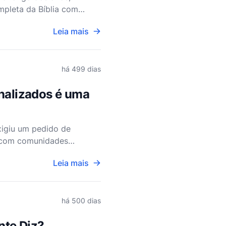
mpleta da Bíblia com
 bênçãos, e um chat com
Leia mais
há 499 dias
inalizados é uma
xigiu um pedido de
a com comunidades
 alguns chamaram de
Leia mais
há 500 dias
nte Diz?