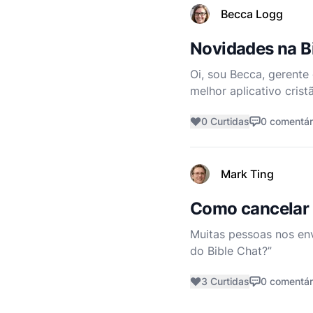
Becca Logg
Novidades na B
Oi, sou Becca, gerente
melhor aplicativo cris
para criar ferramenta
0 Curtidas
0 comentár
Mark Ting
Como cancelar 
Muitas pessoas nos en
do Bible Chat?”
3 Curtidas
0 comentár