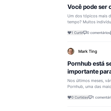
Você pode ser c
Um dos tópicos mais de
tempo? Muitos indivíd
identidade e seu desej
1 Curtir
0 comentários
enquanto
Mark Ting
Pornhub está se
importante para
Nos últimos meses, vá
Pornhub, uma das maio
e Montana promulgaram 
0 Curtidas
1 comentár