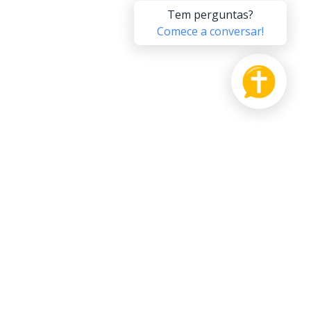
PRODUTO
APOIE-NOS
agrada
Pague Adiante
 IA
Feedback