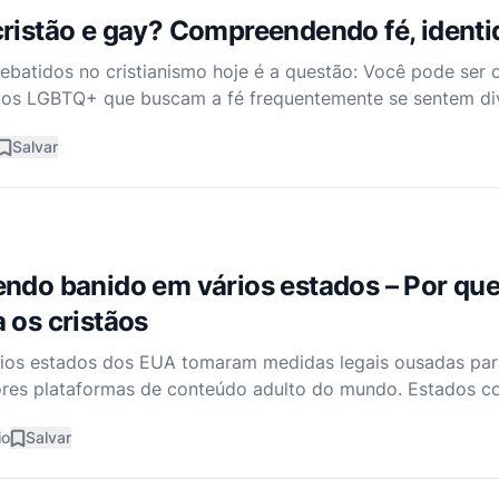
ristão e gay? Compreendendo fé, identi
batidos no cristianismo hoje é a questão: Você pode ser 
uos LGBTQ+ que buscam a fé frequentemente se sentem div
o de seguir a Cristo. Algumas igrejas afirmam plenamente 
Salvar
ndo banido em vários estados – Por que
 os cristãos
rios estados dos EUA tomaram medidas legais ousadas para
res plataformas de conteúdo adulto do mundo. Estados co
leis que exigem verificação rigorosa de idade, levando o
io
Salvar