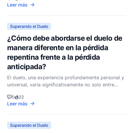
los fallecidos. Aunque la Biblia no usa
Leer más
explícitamente esta frase, el sentimiento subyacente
de desear paz para los difuntos se alinea con varios
princi
Superando el Duelo
¿Cómo debe abordarse el duelo de
manera diferente en la pérdida
repentina frente a la pérdida
anticipada?
El duelo, una experiencia profundamente personal y
universal, varía significativamente no solo entre
individuos, sino también en el contexto en el que
0
22
ocurre. La fe cristiana ofrece profundas y duraderas
Leer más
perspectivas sobre la naturaleza del duelo, ya sea
que surja de una pérdida repentina o anticipa
Superando el Duelo