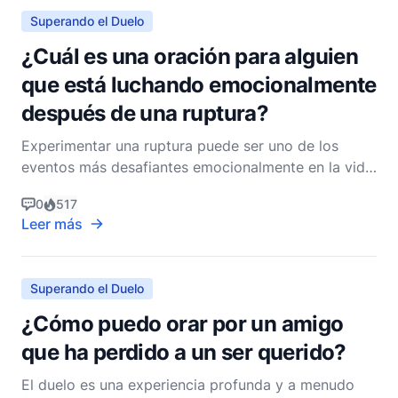
Superando el Duelo
¿Cuál es una oración para alguien
que está luchando emocionalmente
después de una ruptura?
Experimentar una ruptura puede ser uno de los
eventos más desafiantes emocionalmente en la vida.
La sensación de pérdida, rechazo y soledad puede
0
517
sentirse abrumadora. Como pastor cristiano no
Leer más
denominacional, quiero asegurarte que Dios está
cerca de los quebrantados de corazón y que Él está
atento a
Superando el Duelo
¿Cómo puedo orar por un amigo
que ha perdido a un ser querido?
El duelo es una experiencia profunda y a menudo