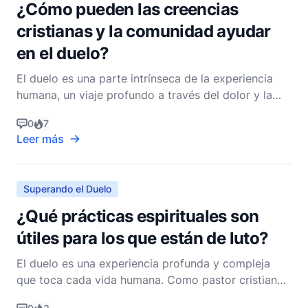
¿Cómo pueden las creencias
cristianas y la comunidad ayudar
en el duelo?
El duelo es una parte intrínseca de la experiencia
humana, un viaje profundo a través del dolor y la
pérdida que toca cada vida en algún momento. Para
0
7
los cristianos, el proceso de duelo no solo es un
Leer más
desafío personal, sino también un viaje espiritual
que está profundamente entrelazado con creencias
Superando el Duelo
¿Qué prácticas espirituales son
útiles para los que están de luto?
El duelo es una experiencia profunda y compleja
que toca cada vida humana. Como pastor cristiano
no denominacional, he acompañado a muchos a