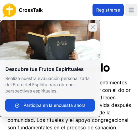
CrossTalk
Registrarse
Open 
Cerrar banner
Inicio
Archivo de Preguntas
Prácticas Espirituales
Oración
Superando el Duelo
Superando el Duelo
Descubre tus Frutos Espirituales
Realiza nuestra evaluación personalizada
Superar el duelo implica procesar los sentimientos
del Fruto del Espíritu para obtener
de pérdida y encontrar formas de lidiar con el dolor
perspectivas espirituales.
emocional. Las enseñanzas cristianas ofrecen
consuelo a través de creencias en una vida después
Participa en la encuesta ahora
de la muerte y las prácticas de apoyo de la
comunidad. Los rituales y el apoyo congregacional
son fundamentales en el proceso de sanación.