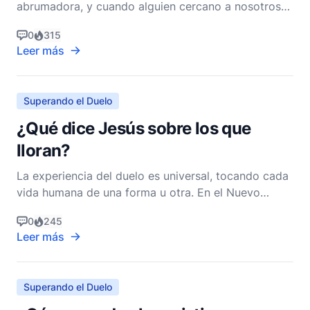
abrumadora, y cuando alguien cercano a nosotros
está soportando tal dolor, puede ser un desafío
0
315
saber cómo apoyarlos adecuadamente. Como
Leer más
pastor cristiano no denominacional, creo que la
oración es una de las formas más poderosas y
compasivas en que pode
Superando el Duelo
¿Qué dice Jesús sobre los que
lloran?
La experiencia del duelo es universal, tocando cada
vida humana de una forma u otra. En el Nuevo
Testamento, Jesús aborda el tema del luto y ofrece
0
245
profundas ideas que brindan consuelo y esperanza
Leer más
a quienes están de duelo. Sus enseñanzas sobre
este asunto no solo son profundamente
compasivas, sino t
Superando el Duelo