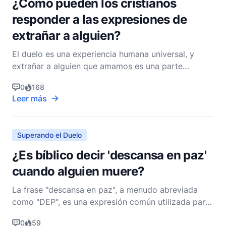
¿Cómo pueden los cristianos
responder a las expresiones de
extrañar a alguien?
El duelo es una experiencia humana universal, y
extrañar a alguien que amamos es una parte
inevitable de ese viaje. Como cristianos, estamos
0
168
llamados a navegar estas profundas aguas
Leer más
emocionales con fe, esperanza y amor. La Biblia
ofrece una profunda sabiduría sobre cómo
responder a las expresiones d
Superando el Duelo
¿Es bíblico decir 'descansa en paz'
cuando alguien muere?
La frase "descansa en paz", a menudo abreviada
como "DEP", es una expresión común utilizada para
transmitir un sentido de consuelo y esperanza para
0
59