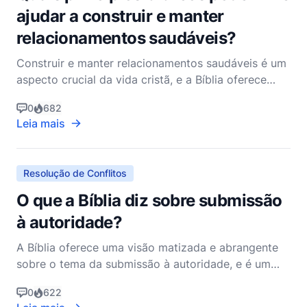
ajudar a construir e manter
relacionamentos saudáveis?
Construir e manter relacionamentos saudáveis é um
aspecto crucial da vida cristã, e a Bíblia oferece
uma riqueza de sabedoria e orientação sobre este
0
682
tópico. Os princípios encontrados nas Escrituras
Leia mais
podem nos ajudar a navegar pelas complexidades
das interações humanas, promovendo
relacionamentos que
Resolução de Conflitos
O que a Bíblia diz sobre submissão
à autoridade?
A Bíblia oferece uma visão matizada e abrangente
sobre o tema da submissão à autoridade, e é um
assunto que toca tanto os aspectos pessoais
0
622
quanto profissionais da vida de um cristão. Ao