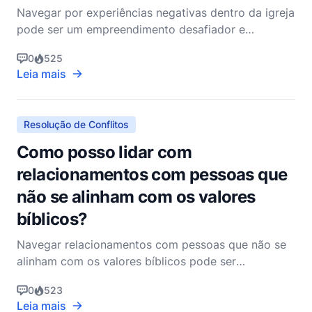
Navegar por experiências negativas dentro da igreja
pode ser um empreendimento desafiador e
delicado. No entanto, é um aspecto essencial da
0
525
vida cristã que requer uma abordagem reflexiva,
Leia mais
orante e fundamentada na Bíblia. Como cristãos,
nossa resposta ao conflito ou experiências
negativas dentro da i
Resolução de Conflitos
Como posso lidar com
relacionamentos com pessoas que
não se alinham com os valores
bíblicos?
Navegar relacionamentos com pessoas que não se
alinham com os valores bíblicos pode ser
desafiador e enriquecedor. Como cristãos, somos
0
523
chamados a estar no mundo, mas não ser do mundo
Leia mais
(João 17:14-16). Isso significa que, enquanto