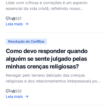
Lidar com críticas e correções é um aspecto
essencial da vida cristã, refletindo nosso
compromisso com o crescimento, a humildade e a
0
537
busca pela retidão. A Bíblia fornece insights
Leia mais
profundos sobre como nós, como seguidores de
Cristo, devemos responder às críticas e correções,
seja de outros crentes,
Resolução de Conflitos
Como devo responder quando
alguém se sente julgado pelas
minhas crenças religiosas?
Navegar pelo terreno delicado das crenças
religiosas e dos relacionamentos interpessoais pode
ser desafiador, especialmente quando alguém se
0
532
sente julgado pela sua fé. Como pastor cristão não
Leia mais
denominacional, meu objetivo é oferecer orientação
enraizada nas Escrituras e na sabedoria prática que