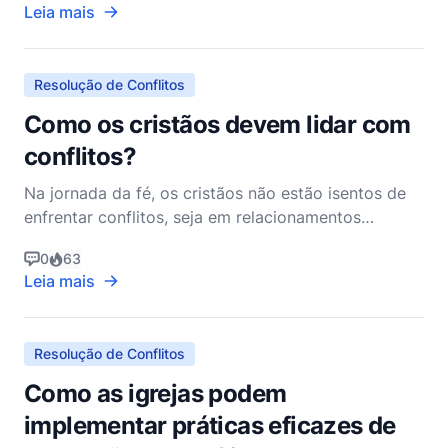
Leia mais
apenas a resolver disputas, mas a fazê-lo de uma
maneira que reflita nossa fé e honre a Deus. A Bíblia,
rica em sabedoria e orienta
Resolução de Conflitos
Como os cristãos devem lidar com
conflitos?
Na jornada da fé, os cristãos não estão isentos de
enfrentar conflitos, seja em relacionamentos
pessoais, dentro da igreja ou em ambientes
0
63
profissionais. A Bíblia, que serve como um guia para
Leia mais
a vida cristã, fornece insights profundos e diretrizes
sobre como lidar com conflitos de uma maneira que
não
Resolução de Conflitos
Como as igrejas podem
implementar práticas eficazes de