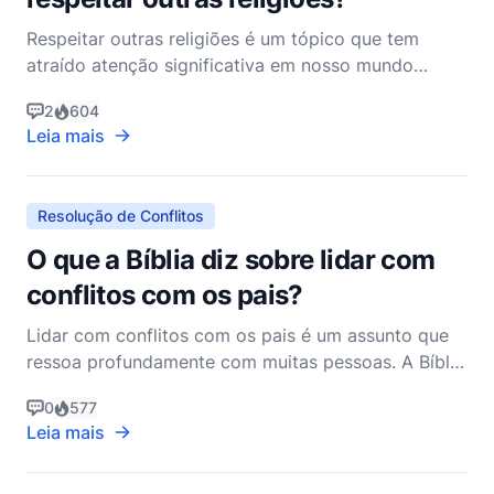
Respeitar outras religiões é um tópico que tem
atraído atenção significativa em nosso mundo
pluralista e interconectado. Como cristãos, somos
2
604
chamados a navegar por essa questão com verdade
Leia mais
e graça, incorporando o amor de Cristo enquanto
mantemos firmes nossas convicções. A Bíblia
fornece uma estrut
Resolução de Conflitos
O que a Bíblia diz sobre lidar com
conflitos com os pais?
Lidar com conflitos com os pais é um assunto que
ressoa profundamente com muitas pessoas. A Bíblia
oferece uma sabedoria profunda sobre este
0
577
assunto, enfatizando a importância de manter
Leia mais
relacionamentos marcados por respeito, amor e
compreensão. Como pastor cristão não