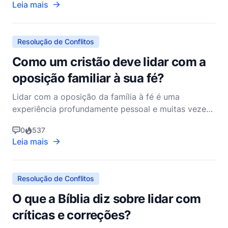
Leia mais
sabedoria e orientação sobre como abordar tais
situações com amor, humildade e um desejo de
reconciliação.
Resolução de Conflitos
Como um cristão deve lidar com a
oposição familiar à sua fé?
Lidar com a oposição da família à fé é uma
experiência profundamente pessoal e muitas vezes
desafiadora para muitos cristãos. Pode ser
0
537
particularmente difícil porque os relacionamentos
Leia mais
familiares são fundamentais e profundamente
emocionais. No entanto, a Bíblia fornece
orientações e princípios que p
Resolução de Conflitos
O que a Bíblia diz sobre lidar com
críticas e correções?