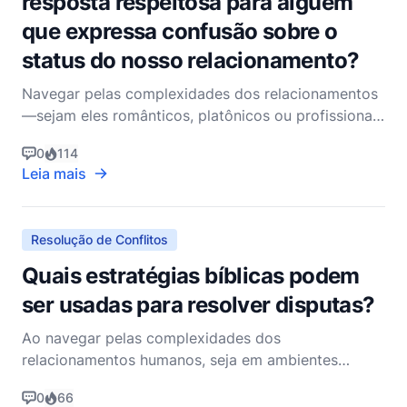
resposta respeitosa para alguém
que expressa confusão sobre o
status do nosso relacionamento?
Navegar pelas complexidades dos relacionamentos
—sejam eles românticos, platônicos ou profissionais
—pode ser desafiador, especialmente quando
0
114
surgem mal-entendidos. Como pastor cristão não
Leia mais
denominacional, acredito que os princípios
encontrados na Bíblia oferecem sabedoria
atemporal para lidar com tai
Resolução de Conflitos
Quais estratégias bíblicas podem
ser usadas para resolver disputas?
Ao navegar pelas complexidades dos
relacionamentos humanos, seja em ambientes
pessoais ou profissionais, os conflitos são
0
66
inevitáveis. Como cristãos, somos chamados não