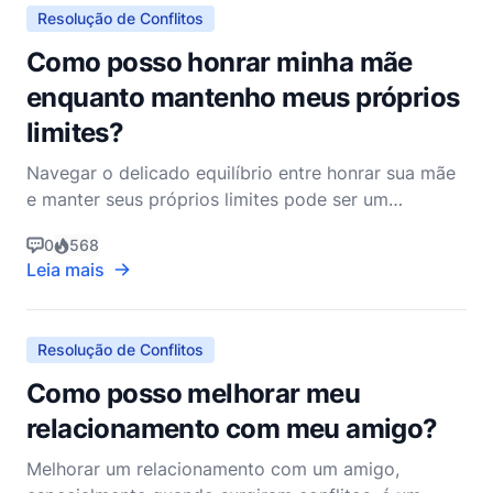
denominacional, gostaria de exp
Resolução de Conflitos
Como posso honrar minha mãe
enquanto mantenho meus próprios
limites?
Navegar o delicado equilíbrio entre honrar sua mãe
e manter seus próprios limites pode ser um
empreendimento desafiador, mas profundamente
0
568
gratificante. Como cristãos, somos chamados a
Leia mais
honrar nossos pais, como declarado nos Dez
Mandamentos: "Honra teu pai e tua mãe, para que
tenhas uma longa vida na
Resolução de Conflitos
Como posso melhorar meu
relacionamento com meu amigo?
Melhorar um relacionamento com um amigo,