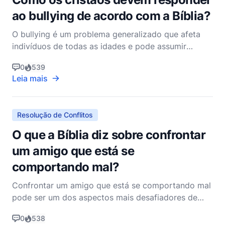
ao bullying de acordo com a Bíblia?
O bullying é um problema generalizado que afeta
indivíduos de todas as idades e pode assumir
muitas formas, incluindo bullying físico, verbal e
0
539
cibernético. Como cristãos, somos chamados a
Leia mais
responder a esses desafios de uma maneira que
reflita os ensinamentos de Jesus Cristo e os
princípios encontrad
Resolução de Conflitos
O que a Bíblia diz sobre confrontar
um amigo que está se
comportando mal?
Confrontar um amigo que está se comportando mal
pode ser um dos aspectos mais desafiadores de
manter relacionamentos saudáveis e centrados em
0
538
Deus. A Bíblia, no entanto, fornece uma riqueza de