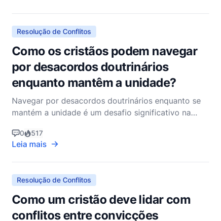
interagimos e amamos aqueles ao nosso redor,
também devemos manter nos
Resolução de Conflitos
Como os cristãos podem navegar
por desacordos doutrinários
enquanto mantêm a unidade?
Navegar por desacordos doutrinários enquanto se
mantém a unidade é um desafio significativo na
comunidade cristã, mas é essencial para a saúde e o
0
517
testemunho da Igreja. Como cristãos não
Leia mais
denominacionais, reconhecemos que a unidade no
corpo de Cristo não significa uniformidade em
todos os detalhes do
Resolução de Conflitos
Como um cristão deve lidar com
conflitos entre convicções