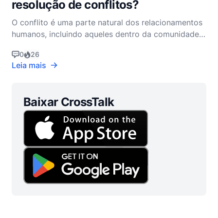
resolução de conflitos?
O conflito é uma parte natural dos relacionamentos
humanos, incluindo aqueles dentro da comunidade
da igreja. Como pastor cristão não denominacional,
0
26
reconhece-se que os conflitos, quando abordados
Leia mais
de maneira saudável e construtiva, podem levar a
uma compreensão mais profunda e ao crescimento
espiri
Baixar CrossTalk