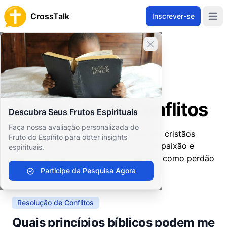
CrossTalk
Inscrever-se
Open 
Fechar banner
Home
Arquivo de Perguntas
Vida Cristã
Desenvolvimento Profissional e Pessoal
Resolução de Conflitos
Resolução de Conflitos
Descubra Seus Frutos Espirituais
Faça nossa avaliação personalizada do
A resolução de conflitos em ambientes cristãos
Fruto do Espírito para obter insights
envolve abordar desacordos com compaixão e
espirituais.
justiça, guiados por princípios bíblicos como perdão
e reconciliação.
Participe da Pesquisa Agora
Resolução de Conflitos
Quais princípios bíblicos podem me