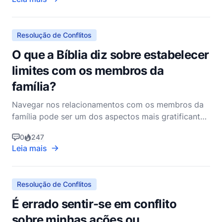
essas situações com graça, amor e respeito,
refletindo o caráter de Cristo em tudo o que
fazemos. A Bíbl
Resolução de Conflitos
O que a Bíblia diz sobre estabelecer
limites com os membros da
família?
Navegar nos relacionamentos com os membros da
família pode ser um dos aspectos mais gratificantes
e desafiadores de nossas vidas. A Bíblia, rica em
0
247
sabedoria e orientação, oferece insights profundos
Leia mais
sobre como podemos estabelecer e manter limites
saudáveis dentro de nossas famílias. Estabelecer
limi
Resolução de Conflitos
É errado sentir-se em conflito
sobre minhas ações ou