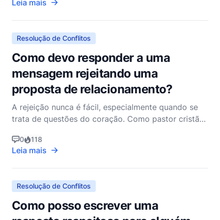
Leia mais
fornecendo orientação tanto sobre a natureza de
tais conflitos quanto sobre os meios pelos quais
eles podem ser resolvid
Resolução de Conflitos
Como devo responder a uma
mensagem rejeitando uma
proposta de relacionamento?
A rejeição nunca é fácil, especialmente quando se
trata de questões do coração. Como pastor cristão
não denominacional, entendo o peso emocional que
0
118
vem com uma proposta de relacionamento sendo
Leia mais
recusada. No entanto, como você responde a tal
situação pode ser um testemunho de sua fé,
maturidade e car
Resolução de Conflitos
Como posso escrever uma