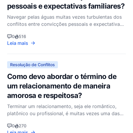
pessoais e expectativas familiares?
Navegar pelas águas muitas vezes turbulentas dos
conflitos entre convicções pessoais e expectativas
familiares pode ser um empreendimento desafiador
0
516
para qualquer cristão. A tensão entre permanecer
Leia mais
fiel às próprias crenças e manter a harmonia familiar
é uma luta comum, mas as Escrituras fornecem ori
Resolução de Conflitos
Como devo abordar o término de
um relacionamento de maneira
amorosa e respeitosa?
Terminar um relacionamento, seja ele romântico,
platônico ou profissional, é muitas vezes uma das
experiências mais desafiadoras que enfrentamos na
0
270
vida. Como cristãos, somos chamados a lidar com
Leia mais