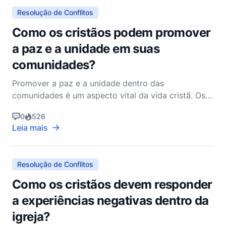
promo
Resolução de Conflitos
Como os cristãos podem promover
a paz e a unidade em suas
comunidades?
Promover a paz e a unidade dentro das
comunidades é um aspecto vital da vida cristã. Os
ensinamentos de Jesus Cristo enfatizam o amor, o
0
526
perdão e a reconciliação, que são princípios
Leia mais
fundamentais para fomentar a harmonia entre as
pessoas. Como cristãos, somos chamados a ser
pacificadores, refletindo
Resolução de Conflitos
Como os cristãos devem responder
a experiências negativas dentro da
igreja?