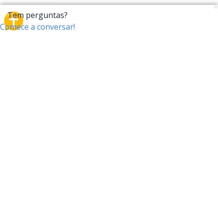
CrossTalk
O CrossTalk oferece uma nova maneira de interagir
com a Bíblia, conectando usuários de mais de 190
países com um vasto arquivo de perguntas bíblicas.
Participe da nossa comunidade global e explore sua
fé através da tecnologia.