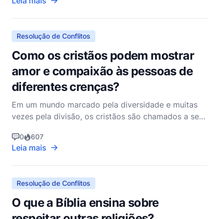
Leia mais
explorarmos esse tema, é essencial considerar a
narrativa bíblica mais ampla e os ensinamentos
específicos que or
Resolução de Conflitos
Como os cristãos podem mostrar
amor e compaixão às pessoas de
diferentes crenças?
Em um mundo marcado pela diversidade e muitas
vezes pela divisão, os cristãos são chamados a ser
faróis de amor e compaixão, refletindo o coração
0
607
de Cristo para todas as pessoas,
Leia mais
independentemente de suas crenças. Este chamado
não é meramente uma sugestão, mas um comando
enraizado na própria essênci
Resolução de Conflitos
O que a Bíblia ensina sobre
respeitar outras religiões?