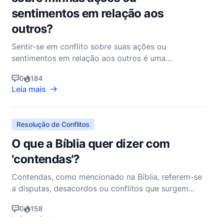
sentimentos em relação aos
outros?
Sentir-se em conflito sobre suas ações ou
sentimentos em relação aos outros é uma
experiência humana comum e não é inerentemente
0
184
errado. Na verdade, tal conflito interno pode ser
Leia mais
uma parte importante do seu crescimento espiritual
e moral. Como pastor cristão não denominacional,
acredito que é crucia
Resolução de Conflitos
O que a Bíblia quer dizer com
'contendas'?
Contendas, como mencionado na Bíblia, referem-se
a disputas, desacordos ou conflitos que surgem
entre indivíduos ou grupos. A Bíblia aborda
0
158
extensivamente a questão das contendas,