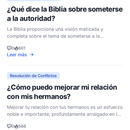
¿Qué dice la Biblia sobre someterse
a la autoridad?
La Biblia proporciona una visión matizada y
completa sobre el tema de someterse a la
autoridad, y es un tema que toca tanto los aspectos
0
601
personales como profesionales de la vida de un
Leer más
cristiano. A medida que exploramos este tema, es
esencial considerar la narrativa bíblica más amplia y
las enseñanza
Resolución de Conflictos
¿Cómo puedo mejorar mi relación
con mis hermanos?
Mejorar tu relación con tus hermanos es un esfuerzo
noble e importante, profundamente arraigado en los
principios de la vida cristiana. La Biblia ofrece una
0
566
sabiduría profunda sobre cómo fomentar el amor, la