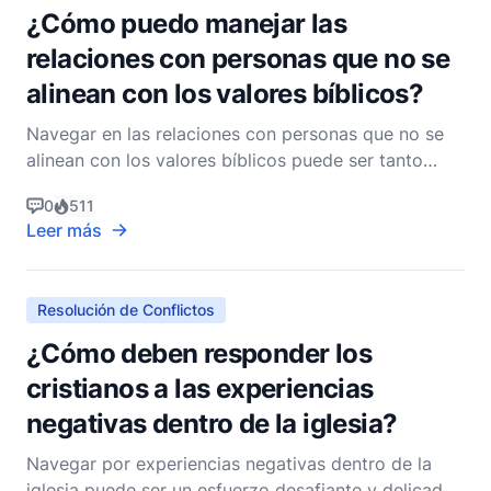
¿Cómo puedo manejar las
relaciones con personas que no se
alinean con los valores bíblicos?
Navegar en las relaciones con personas que no se
alinean con los valores bíblicos puede ser tanto
desafiante como enriquecedor. Como cristianos,
0
511
estamos llamados a estar en el mundo pero no ser
Leer más
del mundo (Juan 17:14-16). Esto significa que,
aunque interactuamos y amamos a los que nos
rodean, también
Resolución de Conflictos
¿Cómo deben responder los
cristianos a las experiencias
negativas dentro de la iglesia?
Navegar por experiencias negativas dentro de la
iglesia puede ser un esfuerzo desafiante y delicado.