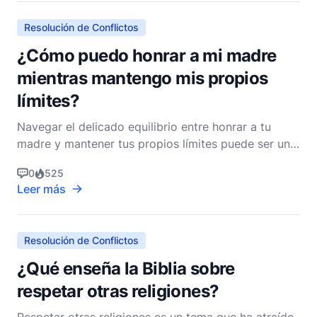
relac
Resolución de Conflictos
¿Cómo puedo honrar a mi madre
mientras mantengo mis propios
límites?
Navegar el delicado equilibrio entre honrar a tu
madre y mantener tus propios límites puede ser un
esfuerzo desafiante pero profundamente
0
525
gratificante. Como cristianos, estamos llamados a
Leer más
honrar a nuestros padres, como se indica en los
Diez Mandamientos: "Honra a tu padre y a tu madre,
para que viva
Resolución de Conflictos
¿Qué enseña la Biblia sobre
respetar otras religiones?