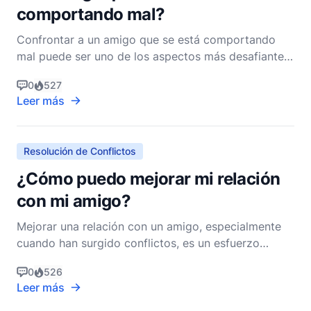
comportando mal?
Confrontar a un amigo que se está comportando
mal puede ser uno de los aspectos más desafiantes
de mantener relaciones saludables y centradas en
0
527
Dios. La Biblia, sin embargo, proporciona una gran
Leer más
cantidad de sabiduría y orientación sobre cómo
abordar tales situaciones con amor, humildad y un
deseo d
Resolución de Conflictos
¿Cómo puedo mejorar mi relación
con mi amigo?
Mejorar una relación con un amigo, especialmente
cuando han surgido conflictos, es un esfuerzo
profundamente personal y a menudo desafiante.
0
526
Como pastor cristiano no denominacional, creo que
Leer más
los principios encontrados en la Biblia proporcionan
un marco rico y transformador para navegar y sanar