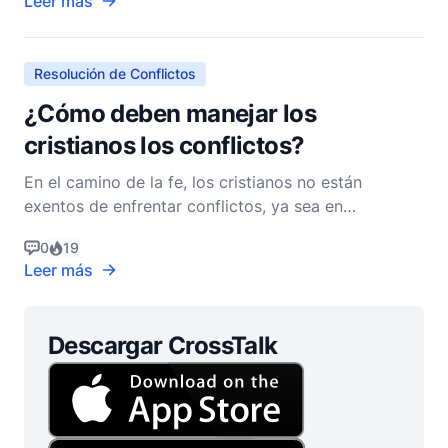
Leer más
manera saludable y constructiva, pueden llevar a
una comprensión más profunda y al crecimiento
espi
Resolución de Conflictos
¿Cómo deben manejar los
cristianos los conflictos?
En el camino de la fe, los cristianos no están
exentos de enfrentar conflictos, ya sea en
relaciones personales, dentro de la iglesia o en
0
19
entornos profesionales. La Biblia, que sirve como
Leer más
guía para la vida cristiana, proporciona profundos
conocimientos y directrices sobre cómo manejar los
conflicto
Descargar CrossTalk