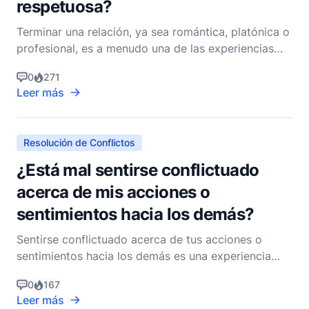
respetuosa?
Terminar una relación, ya sea romántica, platónica o
profesional, es a menudo una de las experiencias
más desafiantes que enfrentamos en la vida. Como
0
271
cristianos, estamos llamados a manejar tales
Leer más
situaciones con gracia, amor y respeto, reflejando el
carácter de Cristo en todo lo que hacemos. La Bibl
Resolución de Conflictos
¿Está mal sentirse conflictuado
acerca de mis acciones o
sentimientos hacia los demás?
Sentirse conflictuado acerca de tus acciones o
sentimientos hacia los demás es una experiencia
humana común, y no es inherentemente incorrecto.
0
167
De hecho, tal conflicto interno puede ser una parte
Leer más
importante de tu crecimiento espiritual y moral.