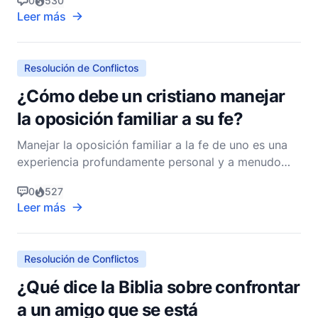
0
530
amor, el perdón y la reconciliación, que son
Leer más
principios fundamentales para fomentar la armonía
entre las personas. Como cristianos, estamos
llamados a ser pacific
Resolución de Conflictos
¿Cómo debe un cristiano manejar
la oposición familiar a su fe?
Manejar la oposición familiar a la fe de uno es una
experiencia profundamente personal y a menudo
desafiante para muchos cristianos. Puede ser
0
527
particularmente difícil porque las relaciones
Leer más
familiares son fundamentales y profundamente
emocionales. Sin embargo, la Biblia proporciona
orientación y prin
Resolución de Conflictos
¿Qué dice la Biblia sobre confrontar
a un amigo que se está