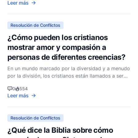
Leer más
unidad y la reconciliación dentro de las familias.
Como pastor cristiano no denominacional,
Resolución de Conflictos
¿Cómo pueden los cristianos
mostrar amor y compasión a
personas de diferentes creencias?
En un mundo marcado por la diversidad y a menudo
por la división, los cristianos están llamados a ser
faros de amor y compasión, reflejando el corazón
0
554
de Cristo a todas las personas, independientemente
Leer más
de sus creencias. Este llamado no es meramente
una sugerencia, sino un mandato arraigado en la ese
Resolución de Conflictos
¿Qué dice la Biblia sobre cómo