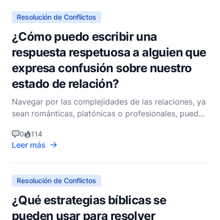
y caráct
Resolución de Conflictos
¿Cómo puedo escribir una
respuesta respetuosa a alguien que
expresa confusión sobre nuestro
estado de relación?
Navegar por las complejidades de las relaciones, ya
sean románticas, platónicas o profesionales, puede
ser un desafío, especialmente cuando surgen
0
114
malentendidos. Como pastor cristiano no
Leer más
denominacional, creo que los principios
encontrados en la Biblia ofrecen una sabiduría
atemporal para abordar tal
Resolución de Conflictos
¿Qué estrategias bíblicas se
pueden usar para resolver