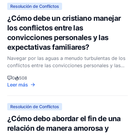
Resolución de Conflictos
¿Cómo debe un cristiano manejar
los conflictos entre las
convicciones personales y las
expectativas familiares?
Navegar por las aguas a menudo turbulentas de los
conflictos entre las convicciones personales y las
expectativas familiares puede ser un desafío para
0
508
cualquier cristiano. La tensión entre mantenerse fiel
Leer más
a las propias creencias y mantener la armonía
familiar es una lucha común, pero las Escrituras
Resolución de Conflictos
¿Cómo debo abordar el fin de una
relación de manera amorosa y