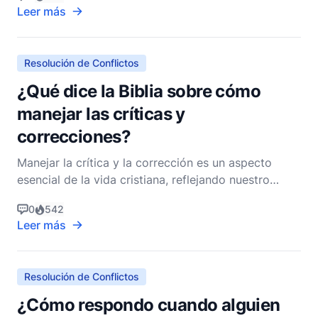
este tema. Los principios encontrados en las
Leer más
Escrituras pueden ayudarnos a navegar las
complejidades de las interacciones humanas,
fomentando r
Resolución de Conflictos
¿Qué dice la Biblia sobre cómo
manejar las críticas y
correcciones?
Manejar la crítica y la corrección es un aspecto
esencial de la vida cristiana, reflejando nuestro
compromiso con el crecimiento, la humildad y la
0
542
búsqueda de la justicia. La Biblia proporciona
Leer más
profundos conocimientos sobre cómo nosotros,
como seguidores de Cristo, debemos responder a la
crítica y l
Resolución de Conflictos
¿Cómo respondo cuando alguien