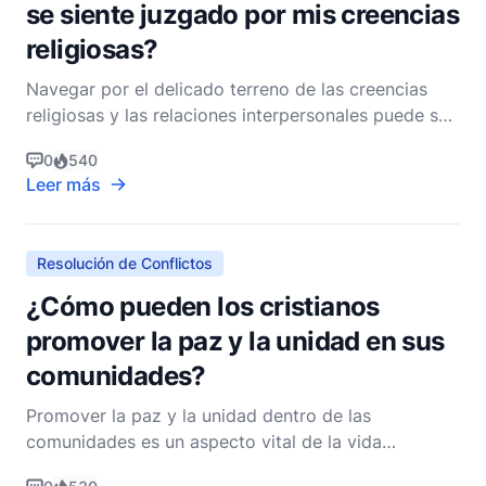
se siente juzgado por mis creencias
religiosas?
Navegar por el delicado terreno de las creencias
religiosas y las relaciones interpersonales puede ser
un desafío, especialmente cuando alguien se siente
0
540
juzgado por tu fe. Como pastor cristiano no
Leer más
denominacional, mi objetivo es ofrecer orientación
basada en las Escrituras y la sabiduría práctica qu
Resolución de Conflictos
¿Cómo pueden los cristianos
promover la paz y la unidad en sus
comunidades?
Promover la paz y la unidad dentro de las
comunidades es un aspecto vital de la vida
cristiana. Las enseñanzas de Jesucristo enfatizan el