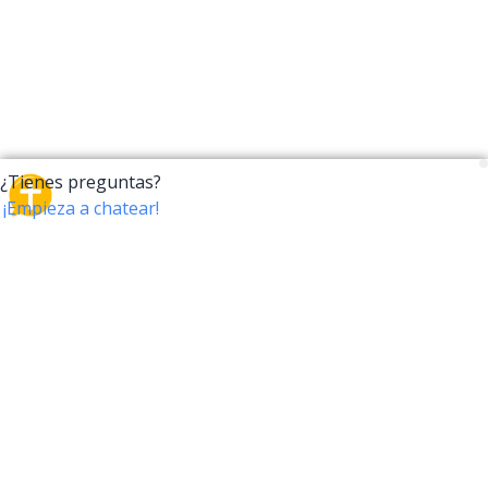
CrossTalk
CrossTalk ofrece una nueva forma de interactuar con
la Biblia, conectando a usuarios de más de 190 países