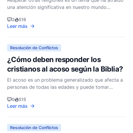
Respetar otras religiones es un tema que ha atraído
una atención significativa en nuestro mundo
pluralista e interconectado. Como cristianos,
2
516
estamos llamados a navegar este asunto con
Leer más
verdad y gracia, encarnando el amor de Cristo
mientras mantenemos firmes nuestras convicciones.
La Biblia proporcio
Resolución de Conflictos
¿Cómo deben responder los
cristianos al acoso según la Biblia?
El acoso es un problema generalizado que afecta a
personas de todas las edades y puede tomar
muchas formas, incluyendo el acoso físico, verbal y
0
515
cibernético. Como cristianos, estamos llamados a
Leer más
responder a tales desafíos de una manera que
refleje las enseñanzas de Jesucristo y los principios
encontr
Resolución de Conflictos