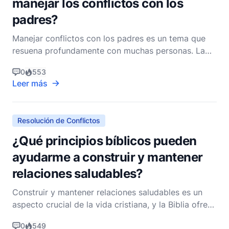
manejar los conflictos con los
padres?
Manejar conflictos con los padres es un tema que
resuena profundamente con muchas personas. La
Biblia ofrece una sabiduría profunda sobre este
0
553
asunto, enfatizando la importancia de mantener
Leer más
relaciones marcadas por el respeto, el amor y la
comprensión. Como pastor cristiano no
denominacional, me gust
Resolución de Conflictos
¿Qué principios bíblicos pueden
ayudarme a construir y mantener
relaciones saludables?
Construir y mantener relaciones saludables es un
aspecto crucial de la vida cristiana, y la Biblia ofrece
una gran cantidad de sabiduría y orientación sobre
0
549