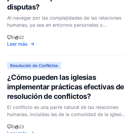
disputas?
Al navegar por las complejidades de las relaciones
humanas, ya sea en entornos personales o
profesionales, los conflictos son inevitables. Como
0
32
cristianos, estamos llamados no solo a resolver
Leer más
disputas, sino a hacerlo de una manera que refleje
nuestra fe y honre a Dios. La Biblia, rica en sabiduría
y
Resolución de Conflictos
¿Cómo pueden las iglesias
implementar prácticas efectivas de
resolución de conflictos?
El conflicto es una parte natural de las relaciones
humanas, incluidas las de la comunidad de la iglesia.
Como pastor cristiano no denominacional, uno
0
23
reconoce que los conflictos, cuando se abordan de