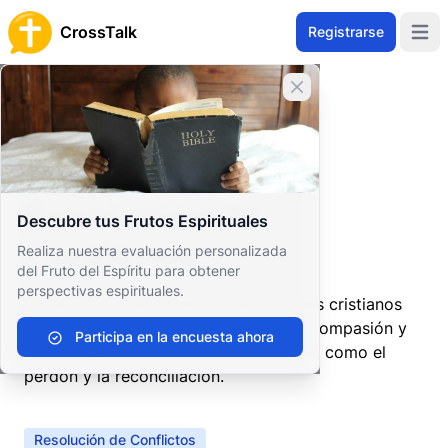
CrossTalk
Registrarse
Open 
Cerrar banner
Inicio
Archivo de Preguntas
Vida Cristiana
Desarrollo Profesional y Personal
Resolución de Conflictos
Resolución de
Descubre tus Frutos Espirituales
Conflictos
Realiza nuestra evaluación personalizada
del Fruto del Espíritu para obtener
perspectivas espirituales.
La resolución de conflictos en entornos cristianos
implica abordar los desacuerdos con compasión y
Participa en la encuesta ahora
justicia, guiados por principios bíblicos como el
perdón y la reconciliación.
Resolución de Conflictos