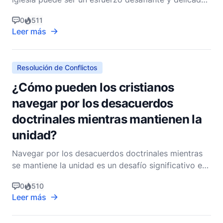
Sin embargo, es un aspecto esencial de la vida
0
511
cristiana que requiere un enfoque reflexivo, de
Leer más
oración y basado en la Biblia. Como cristianos,
nuestra respuesta al conflicto o a experiencias
negativa
Resolución de Conflictos
¿Cómo pueden los cristianos
navegar por los desacuerdos
doctrinales mientras mantienen la
unidad?
Navegar por los desacuerdos doctrinales mientras
se mantiene la unidad es un desafío significativo en
la comunidad cristiana, pero es esencial para la
0
510
salud y el testimonio de la Iglesia. Como cristianos
Leer más
no denominacionales, reconocemos que la unidad
en el cuerpo de Cristo no significa uniformidad e