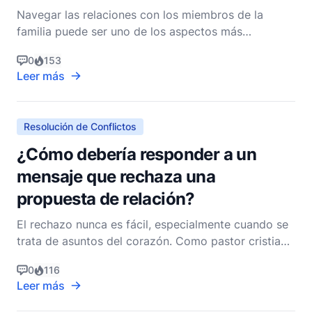
Navegar las relaciones con los miembros de la
familia puede ser uno de los aspectos más
gratificantes pero desafiantes de nuestras vidas. La
0
153
Biblia, rica en sabiduría y orientación, ofrece
Leer más
profundos conocimientos sobre cómo podemos
establecer y mantener límites saludables dentro de
nuestras familias
Resolución de Conflictos
¿Cómo debería responder a un
mensaje que rechaza una
propuesta de relación?
El rechazo nunca es fácil, especialmente cuando se
trata de asuntos del corazón. Como pastor cristiano
no denominacional, entiendo el peso emocional que
0
116
conlleva una propuesta de relación que es
Leer más
rechazada. Sin embargo, cómo respondas a tal
situación puede ser un testimonio de tu fe, madurez