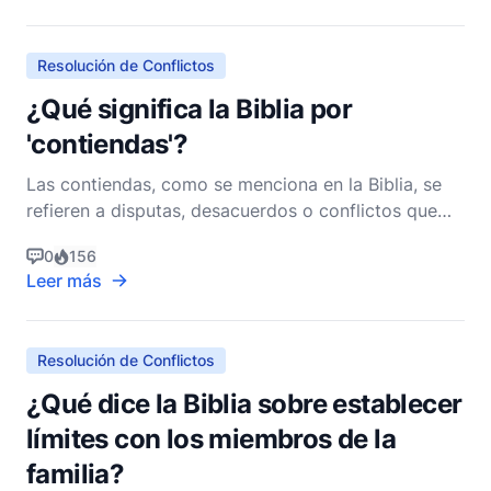
Como pastor cristiano no denominacional, creo que
es cr
Resolución de Conflictos
¿Qué significa la Biblia por
'contiendas'?
Las contiendas, como se menciona en la Biblia, se
refieren a disputas, desacuerdos o conflictos que
surgen entre individuos o grupos. La Biblia aborda
0
156
extensamente el tema de las contiendas,
Leer más
proporcionando orientación tanto sobre la
naturaleza de tales conflictos como sobre los
medios por los cuales
Resolución de Conflictos
¿Qué dice la Biblia sobre establecer
límites con los miembros de la
familia?