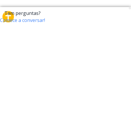
CrossTalk
O CrossTalk oferece uma nova maneira de interagir
com a Bíblia, conectando usuários de mais de 190
países com um vasto arquivo de perguntas bíblicas.
Participe da nossa comunidade global e explore sua
fé através da tecnologia.