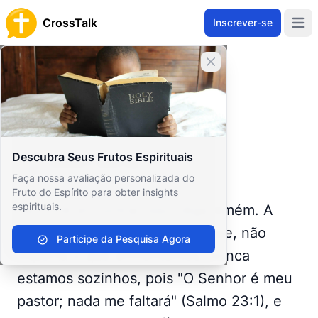
CrossTalk
Inscrever-se
Open 
Home
Fechar banner
Prayer Wall
Prayer Request by Robert
Voltar para o Mural de Oração
Oração
Descubra Seus Frutos Espirituais
Robert Murray
R
Faça nossa avaliação personalizada do
United States
Fruto do Espírito para obter insights
espirituais.
Se você encontrar isso, diga Amém. A
palavra de Deus nos lembra que, não
Participe da Pesquisa Agora
importa o que enfrentemos, nunca
estamos sozinhos, pois "O Senhor é meu
pastor; nada me faltará" (Salmo 23:1), e