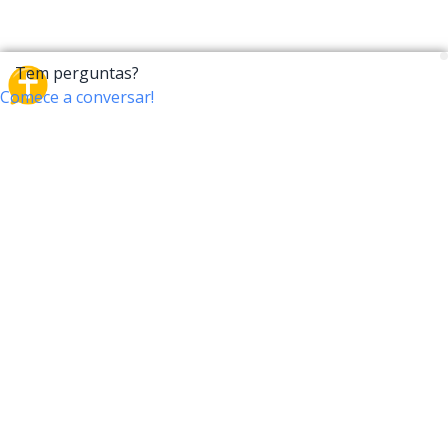
CrossTalk
O CrossTalk oferece uma nova maneira de interagir
com a Bíblia, conectando usuários de mais de 190
países com um vasto arquivo de perguntas bíblicas.
Participe da nossa comunidade global e explore sua
fé através da tecnologia.