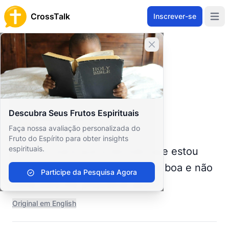
CrossTalk
Inscrever-se
Open 
Home
Fechar banner
Prayer Wall
Prayer Request by Kate
Voltar para o Mural de Oração
Oração
Descubra Seus Frutos Espirituais
Kate Osborne
Faça nossa avaliação personalizada do
United States
Fruto do Espírito para obter insights
espirituais.
Orações para que a decisão que estou
prestes a tomar seja realmente boa e não
Participe da Pesquisa Agora
volte para me prejudicar 🙏🏻
Original em English