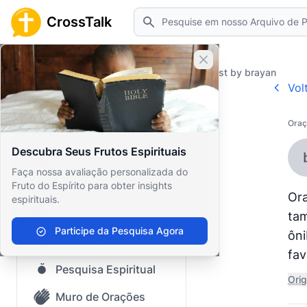
Pesquisar
CrossTalk
Fechar banner
Home
Prayer Wall
Prayer Request by brayan
Vol
Início
Oraç
Arquivo de Perguntas
Descubra Seus Frutos Espirituais
Nosso blog
Faça nossa avaliação personalizada do
Fruto do Espírito para obter insights
Conteúdo Salvo
Ora
espirituais.
Perguntas Populares
tam
Participe da Pesquisa Agora
ôni
Bíblia Sagrada
fav
Pesquisa Espiritual
Orig
Muro de Orações