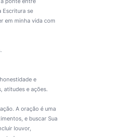
 a ponte entre
Escritura se
zer em minha vida com
.
 honestidade e
 atitudes e ações.
oração. A oração é uma
imentos, e buscar Sua
luir louvor,