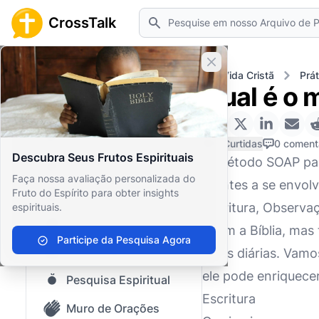
Pesquisar
CrossTalk
Fechar banner
Home
Arquivo de Perguntas
Vida Cristã
Prát
Qual é o 
Início
Arquivo de Perguntas
0 Curtidas
0 coment
Descubra Seus Frutos Espirituais
O método SOAP para
Nosso blog
Faça nossa avaliação personalizada do
crentes a se envol
Fruto do Espírito para obter insights
Conteúdo Salvo
Escritura, Observa
espirituais.
Perguntas Populares
lerem a Bíblia, ma
Participe da Pesquisa Agora
Bíblia Sagrada
vidas diárias. Va
ele pode enriquecer
Pesquisa Espiritual
Escritura
Muro de Orações