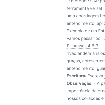
O método SOAP pod
ferramenta versátil
uma abordagem holís
entendimento, apli
Exemplo de um Es
Vamos passar por 
Filipenses 4:6-7
.
"Não andem ansioso
graças, apresentem
entendimento, guar
Escritura
: Escreva
Observação
: - A 
importância da ora
nossos corações e 