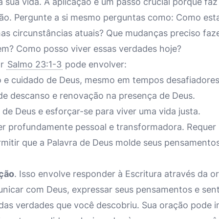
à sua vida. A aplicação é um passo crucial porque faz
ão. Pergunte a si mesmo perguntas como: Como esta 
as circunstâncias atuais? Que mudanças preciso fa
em? Como posso viver essas verdades hoje?
ar
Salmo 23:1-3
pode envolver:
o e cuidado de Deus, mesmo em tempos desafiadores
e descanso e renovação na presença de Deus.
 de Deus e esforçar-se para viver uma vida justa.
er profundamente pessoal e transformadora. Requer
rmitir que a Palavra de Deus molde seus pensamentos,
ção
. Isso envolve responder à Escritura através da 
nicar com Deus, expressar seus pensamentos e sent
das verdades que você descobriu. Sua oração pode inc