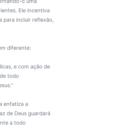
tornando-o uma
entes. Ele incentiva
para incluir reflexão,
m diferente:
licas, e com ação de
nde todo
esus."
a enfatiza a
paz de Deus guardará
nte a todo