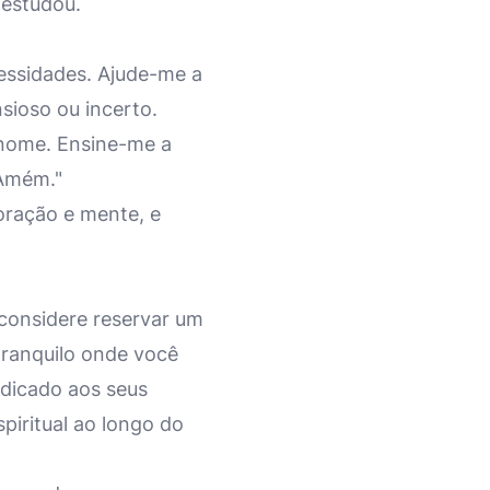
 estudou.
essidades. Ajude-me a
sioso ou incerto.
 nome. Ensine-me a
 Amém."
oração e mente, e
 considere reservar um
tranquilo onde você
dicado aos seus
iritual ao longo do