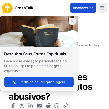
CrossTalk
Inscrever-se
Open 
Fechar banner
Home
Arquivo de Perguntas
Vida Cristã
Ética e Moralidade
O que a Bíblia diz sobre perdão e estabelecer limites
em relacionamentos abusivos?
Descubra Seus Frutos Espirituais
O que a Bíblia diz
Faça nossa avaliação personalizada do
sobre perdão e
Fruto do Espírito para obter insights
espirituais.
estabelecer limites
Participe da Pesquisa Agora
em relacionamentos
abusivos?