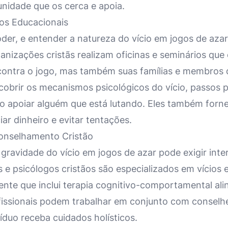
nidade que os cerca e apoia.
ios Educacionais
er, e entender a natureza do vício em jogos de azar
rganizações cristãs realizam oficinas e seminários q
contra o jogo, mas também suas famílias e membros d
brir os mecanismos psicológicos do vício, passos p
 apoiar alguém que está lutando. Eles também forne
ar dinheiro e evitar tentações.
conselhamento Cristão
gravidade do vício em jogos de azar pode exigir inte
s e psicólogos cristãos são especializados em vício
nte que inclui terapia cognitivo-comportamental al
fissionais podem trabalhar em conjunto com conselhei
víduo receba cuidados holísticos.