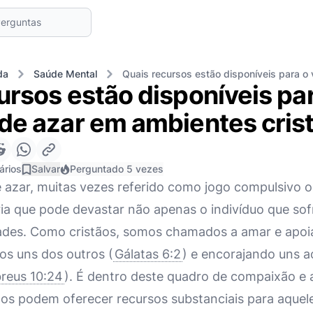
da
Saúde Mental
Quais recursos estão disponíveis para o 
ursos estão disponíveis par
de azar em ambientes cris
ários
Salvar
Perguntado 5 vezes
e azar, muitas vezes referido como jogo compulsivo o
ia que pode devastar não apenas o indivíduo que so
ades. Como cristãos, somos chamados a amar e apoia
os uns dos outros (
Gálatas 6:2
) e encorajando uns a
reus 10:24
). É dentro deste quadro de compaixão e 
ãos podem oferecer recursos substanciais para aquel