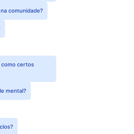
o na comunidade?
?
, como certos
de mental?
cios?