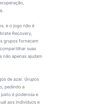
recuperação,
a.
s, e o jogo não é
ebrate Recovery,
es grupos fornecem
 compartilhar suas
upos não apenas ajudam
gos de azar. Grupos
to, pedindo a
justo é poderosa e
ual aos indivíduos e