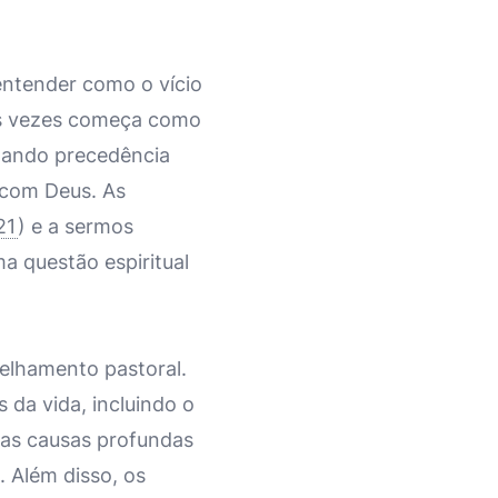
entender como o vício
tas vezes começa como
mando precedência
 com Deus. As
21
) e a sermos
ma questão espiritual
selhamento pastoral.
 da vida, incluindo o
r as causas profundas
. Além disso, os