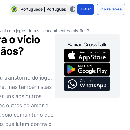
Portuguese | Português
Entrar
Inscrever-se
vício em jogos de azar em ambientes cristãos?
a o vício
Baixar CrossTalk
tãos?
u transtorno do jogo,
Chat on
WhatsApp
fre, mas também suas
r uns aos outros,
os outros ao amor e
apoio comunitário que
es que lutam contra o