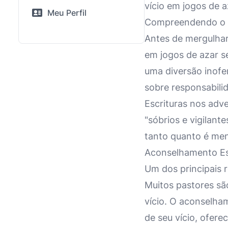
vício em jogos de a
Meu Perfil
Compreendendo o V
Antes de mergulhar
em jogos de azar s
uma diversão inofe
sobre responsabili
Escrituras nos adv
"sóbrios e vigilante
tanto quanto é men
Aconselhamento Esp
Um dos principais 
Muitos pastores sã
vício. O aconselha
de seu vício, ofere