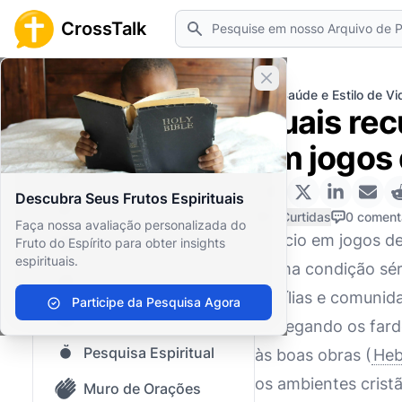
Pesquisar
CrossTalk
Fechar banner
Home
Arquivo de Perguntas
Saúde e Estilo de Vi
Quais rec
Início
em jogos 
Arquivo de Perguntas
Descubra Seus Frutos Espirituais
Nosso blog
0 Curtidas
0 coment
Faça nossa avaliação personalizada do
O vício em jogos d
Fruto do Espírito para obter insights
Conteúdo Salvo
espirituais.
é uma condição sér
Perguntas Populares
famílias e comunid
Participe da Pesquisa Agora
Bíblia Sagrada
carregando os fard
Pesquisa Espiritual
às boas obras (
Heb
os ambientes crist
Muro de Orações