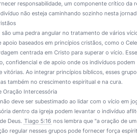
necer responsabilidade, um componente crítico da 
ndivíduo não esteja caminhando sozinho nesta jornad
istãos
 são uma pedra angular no tratamento de vários vício
 apoio baseados em princípios cristãos, como o Cel
agem centrada em Cristo para superar o vício. Ess
, confidencial e de apoio onde os indivíduos podem
 e vitórias. Ao integrar princípios bíblicos, esses gr
mas também no crescimento espiritual e na cura.
 Oração Intercessória
não deve ser subestimado ao lidar com o vício em jo
ória dentro da igreja podem levantar o indivíduo afli
 de Deus.
Tiago 5:16
nos lembra que "a oração de um 
ação regular nesses grupos pode fornecer força espirit