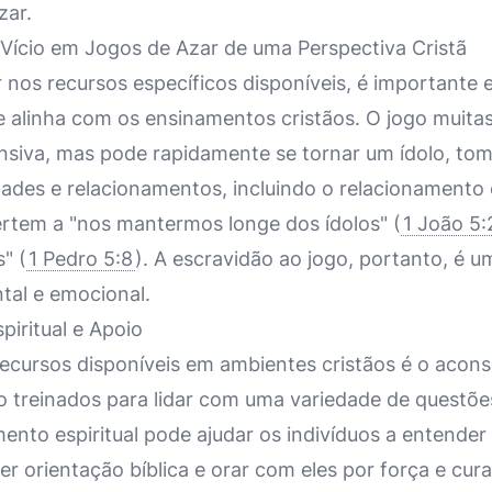
zar.
ício em Jogos de Azar de uma Perspectiva Cristã
 nos recursos específicos disponíveis, é importante 
e alinha com os ensinamentos cristãos. O jogo mui
nsiva, mas pode rapidamente se tornar um ídolo, to
dades e relacionamentos, incluindo o relacionamento
ertem a "nos mantermos longe dos ídolos" (
1 João 5:
s" (
1 Pedro 5:8
). A escravidão ao jogo, portanto, é u
tal e emocional.
iritual e Apoio
recursos disponíveis em ambientes cristãos é o acon
o treinados para lidar com uma variedade de questões
mento espiritual pode ajudar os indivíduos a entende
cer orientação bíblica e orar com eles por força e cura