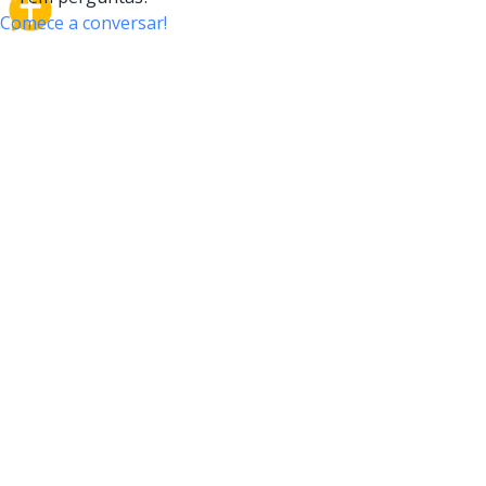
CrossTalk
O CrossTalk oferece uma nova maneira de interagir
com a Bíblia, conectando usuários de mais de 190
países com um vasto arquivo de perguntas bíblicas.
Participe da nossa comunidade global e explore sua
fé através da tecnologia.
EMPRESA
NOSSO PRODUTO