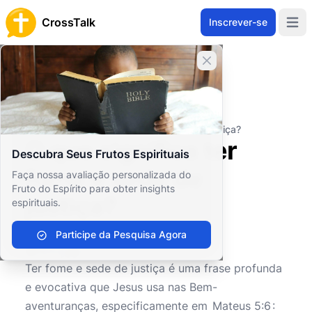
CrossTalk
Inscrever-se
Open 
Fechar banner
Home
Arquivo de Perguntas
Saúde e Estilo de Vida
Saúde Espiritual
O que significa ter fome e sede de justiça?
O que significa ter
Descubra Seus Frutos Espirituais
fome e sede de
Faça nossa avaliação personalizada do
Fruto do Espírito para obter insights
justiça?
espirituais.
Participe da Pesquisa Agora
0
0
184
Ter fome e sede de justiça é uma frase profunda
e evocativa que Jesus usa nas Bem-
aventuranças, especificamente em
Mateus 5:6
: