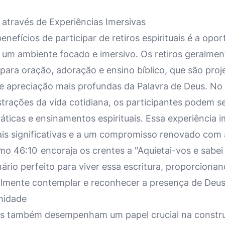
através de Experiências Imersivas
enefícios de participar de retiros espirituais é a opo
 um ambiente focado e imersivo. Os retiros geralme
para oração, adoração e ensino bíblico, que são pro
 apreciação mais profundas da Palavra de Deus. No
istrações da vida cotidiana, os participantes podem s
ticas e ensinamentos espirituais. Essa experiência i
ais significativas e a um compromisso renovado com 
mo 46:10
encoraja os crentes a "Aquietai-vos e sabe
nário perfeito para viver essa escritura, proporciona
almente contemplar e reconhecer a presença de Deus
nidade
uais também desempenham um papel crucial na const