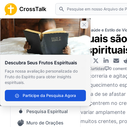
Pesquisar
CrossTalk
Fechar banner
Home
Arquivo de Perguntas
Saúde e Estilo de Vi
Quais são 
Início
espirituai
Arquivo de Perguntas
Descubra Seus Frutos Espirituais
Nosso blog
0 Curtidas
0 coment
Faça nossa avaliação personalizada do
Na correria e agit
Fruto do Espírito para obter insights
Conteúdo Salvo
espirituais.
enriquecimento espi
Perguntas Populares
única de se afastar
Participe da Pesquisa Agora
Bíblia Sagrada
concentrem no cres
Pesquisa Espiritual
variar amplamente e
muitos crentes, pr
Muro de Orações