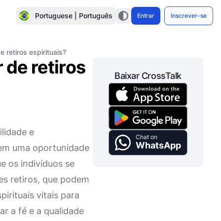
Portuguese | Português
Entrar
Inscrever-se
 retiros espirituais?
 de retiros
Baixar CrossTalk
lidade e
Chat on
WhatsApp
ecem uma oportunidade
ue os indivíduos se
es retiros, que podem
rituais vitais para
r a fé e a qualidade