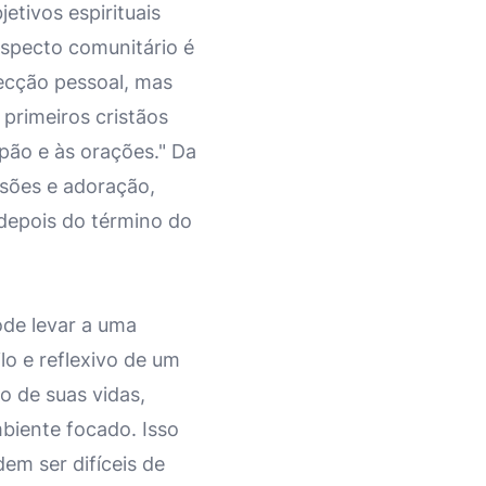
etivos espirituais
specto comunitário é
pecção pessoal, mas
primeiros cristãos
pão e às orações." Da
ssões e adoração,
 depois do término do
ode levar a uma
o e reflexivo de um
o de suas vidas,
biente focado. Isso
em ser difíceis de