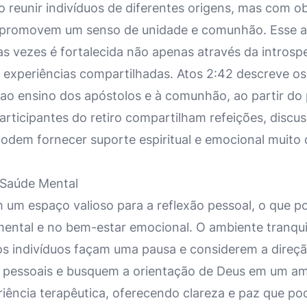
o reunir indivíduos de diferentes origens, mas com obj
s promovem um senso de unidade e comunhão. Esse a
itas vezes é fortalecida não apenas através da intros
experiências compartilhadas. Atos 2:42 descreve os 
ao ensino dos apóstolos e à comunhão, ao partir do 
rticipantes do retiro compartilham refeições, discu
podem fornecer suporte espiritual e emocional muito
 Saúde Mental
m um espaço valioso para a reflexão pessoal, o que p
ental e no bem-estar emocional. O ambiente tranquil
 os indivíduos façam uma pausa e considerem a direçã
 pessoais e busquem a orientação de Deus em um am
iência terapêutica, oferecendo clareza e paz que pod