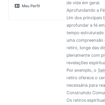
de vida em geral.
Meu Perfil
Aprofundando a Fé 
Um dos principais b
aprofundar a fé em
tempo estruturado 
uma compreensão e
retiro, longe das d
plenamente com prá
revelações espiritu
Por exemplo, o
Sal
retiro oferece o ce
necessária para re
Construindo Comu
Os retiros espirit