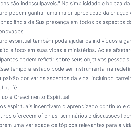
ens são indesculpáveis." Na simplicidade e beleza da
etiro podem ganhar uma maior apreciação da criação
consciência de Sua presença em todos os aspectos da
Renovados
etiro espiritual também pode ajudar os indivíduos a 
ito e foco em suas vidas e ministérios. Ao se afasta
cipantes podem refletir sobre seus objetivos pessoais
Esse tempo afastado pode ser instrumental na redefi
 paixão por vários aspectos da vida, incluindo carrei
l na fé.
uo e Crescimento Espiritual
ros espirituais incentivam o aprendizado contínuo e 
retiros oferecem oficinas, seminários e discussões lide
brem uma variedade de tópicos relevantes para a vida