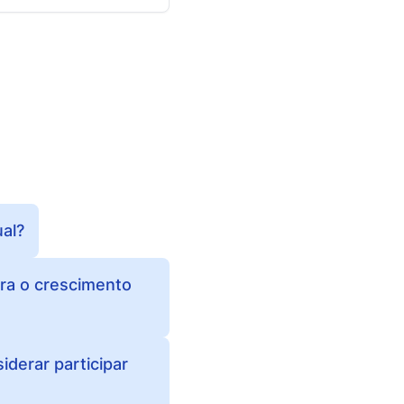
ual?
ara o crescimento
iderar participar