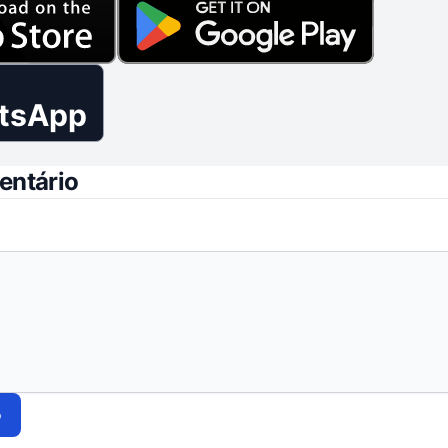
tsApp
entário
o