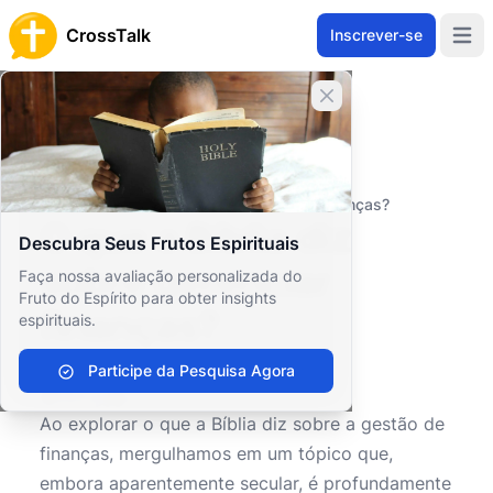
CrossTalk
Inscrever-se
Open 
Fechar banner
Home
Arquivo de Perguntas
Saúde e Estilo de Vida
Escolhas de Estilo de Vida
O que a Bíblia diz sobre gerenciar finanças?
O que a Bíblia diz
Descubra Seus Frutos Espirituais
sobre gerenciar
Faça nossa avaliação personalizada do
Fruto do Espírito para obter insights
finanças?
espirituais.
Participe da Pesquisa Agora
0
0
319
Ao explorar o que a Bíblia diz sobre a gestão de
finanças, mergulhamos em um tópico que,
embora aparentemente secular, é profundamente