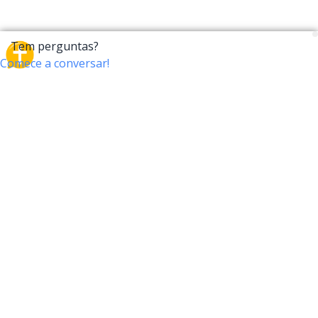
CrossTalk
O CrossTalk oferece uma nova maneira de interagir
com a Bíblia, conectando usuários de mais de 190
países com um vasto arquivo de perguntas bíblicas.
Participe da nossa comunidade global e explore sua
fé através da tecnologia.