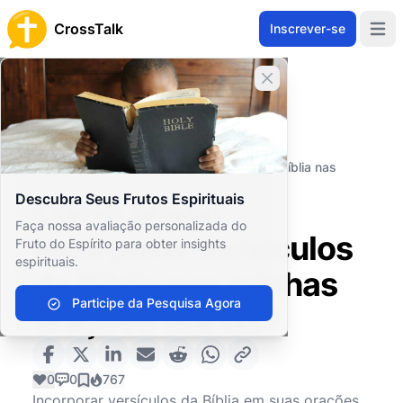
CrossTalk
Inscrever-se
Open 
Fechar banner
Home
Arquivo de Perguntas
Práticas Espirituais
Oração
Como posso incorporar versículos da Bíblia nas
minhas orações diárias?
Descubra Seus Frutos Espirituais
Como posso
Faça nossa avaliação personalizada do
incorporar versículos
Fruto do Espírito para obter insights
espirituais.
da Bíblia nas minhas
Participe da Pesquisa Agora
orações diárias?
0
0
767
Incorporar versículos da Bíblia em suas orações