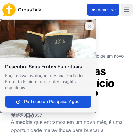
CrossTalk
Inscrever-se
Open 
Fechar banner
Home
Arquivo de Perguntas
Práticas Espirituais
Oração
Quais são algumas orações para o início de um novo
mês?
Descubra Seus Frutos Espirituais
Quais são algumas
Faça nossa avaliação personalizada do
orações para o início
Fruto do Espírito para obter insights
espirituais.
de um novo mês?
Participe da Pesquisa Agora
0
0
337
À medida que entramos em um novo mês, é uma
oportunidade maravilhosa para buscar a