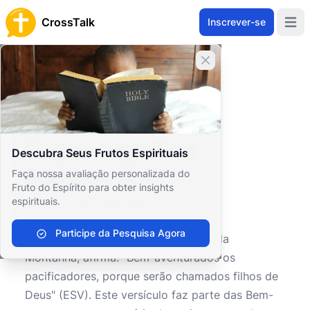
CrossTalk
Inscrever-se
Open 
Fechar banner
Home
Arquivo de Perguntas
Novo Testamento
Os Evangelhos
O que significa Mateus 5:9?
O que significa
Descubra Seus Frutos Espirituais
Mateus 5:9?
Faça nossa avaliação personalizada do
Fruto do Espírito para obter insights
espirituais.
0
0
598
Participe da Pesquisa Agora
Mateus 5:9
, encontrado no Sermão da
Montanha, afirma: "Bem-aventurados os
pacificadores, porque serão chamados filhos de
Deus" (ESV). Este versículo faz parte das Bem-