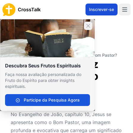
CrossTalk
Inscrever-se
Open 
Fechar banner
Home
Arquivo de Perguntas
Novo Testamento
Os Evangelhos
O que João 10 diz sobre Jesus ser o Bom Pastor?
O que João 10 diz
Descubra Seus Frutos Espirituais
sobre Jesus ser o
Faça nossa avaliação personalizada do
Fruto do Espírito para obter insights
Bom Pastor?
espirituais.
Participe da Pesquisa Agora
0
0
461
No Evangelho de João, capítulo 10, Jesus se
apresenta como o Bom Pastor, uma imagem
profunda e evocativa que carrega um significado