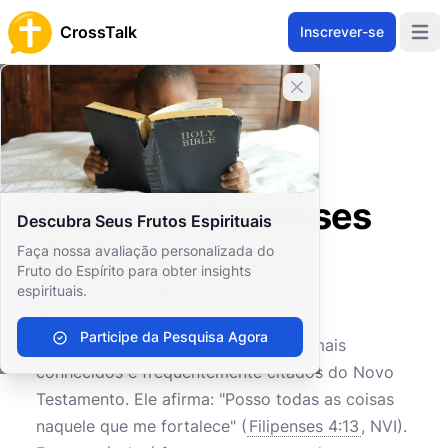
CrossTalk
Inscrever-se
Open 
Fechar banner
Home
Arquivo de Perguntas
Novo Testamento
Epístolas Paulinas
O que diz Filipenses 4:13?
O que diz Filipenses
Descubra Seus Frutos Espirituais
4:13?
Faça nossa avaliação personalizada do
Fruto do Espírito para obter insights
espirituais.
0
0
583
Participe da Pesquisa Agora
Filipenses 4:13
é um dos versículos mais
conhecidos e frequentemente citados do Novo
Testamento. Ele afirma: "Posso todas as coisas
naquele que me fortalece" (
Filipenses 4:13
, NVI).