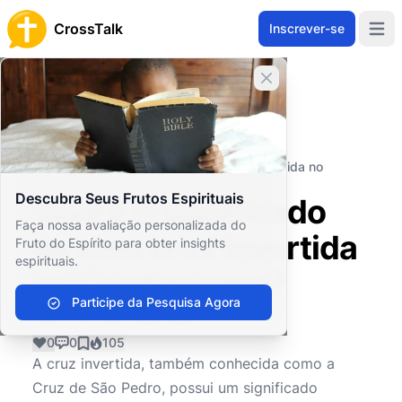
CrossTalk
Inscrever-se
Open 
Fechar banner
Home
Arquivo de Perguntas
Eventos e Símbolos Religiosos
Símbolos Bíblicos
Qual é o significado de uma cruz invertida no
Cristianismo?
Descubra Seus Frutos Espirituais
Qual é o significado
Faça nossa avaliação personalizada do
de uma cruz invertida
Fruto do Espírito para obter insights
espirituais.
no Cristianismo?
Participe da Pesquisa Agora
0
0
105
A cruz invertida, também conhecida como a
Cruz de São Pedro, possui um significado