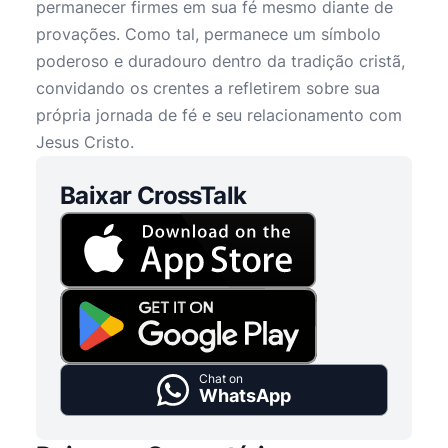
permanecer firmes em sua fé mesmo diante de
provações. Como tal, permanece um símbolo
poderoso e duradouro dentro da tradição cristã,
convidando os crentes a refletirem sobre sua
própria jornada de fé e seu relacionamento com
Jesus Cristo.
Baixar CrossTalk
Chat on
WhatsApp