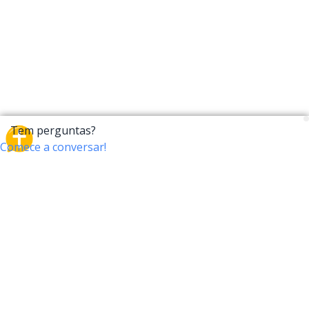
CrossTalk
O CrossTalk oferece uma nova maneira de interagir