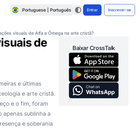
Portuguese | Português
Entrar
Inscrever-se
ções visuais de Alfa e Ômega na arte cristã?
isuais de
Baixar CrossTalk
meiras e últimas
Chat on
WhatsApp
eologia e arte cristã.
eço e o fim, foram
o apenas sublinha a
resença e soberania