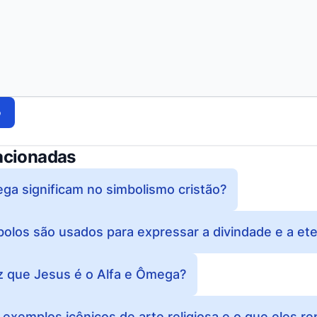
o
acionadas
ga significam no simbolismo cristão?
los são usados para expressar a divindade e a ete
iz que Jesus é o Alfa e Ômega?
 exemplos icônicos de arte religiosa e o que eles 