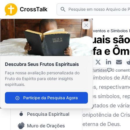
Pesquisar
CrossTalk
Fechar banner
Home
Arquivo de Perguntas
Eventos e Símbolos 
Quais são
Início
Alfa e Ôm
Arquivo de Perguntas
Descubra Seus Frutos Espirituais
Nosso blog
0 Curtidas
0 coment
Faça nossa avaliação personalizada do
Os símbolos de Alf
Fruto do Espírito para obter insights
Conteúdo Salvo
espirituais.
letras, respectivam
Perguntas Populares
Esses símbolos, re
Participe da Pesquisa Agora
Bíblia Sagrada
retratados de vária
Pesquisa Espiritual
onipotência de Cri
eterna de Deus.
Muro de Orações