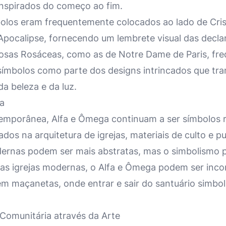
nspirados do começo ao fim.
mbolos eram frequentemente colocados ao lado de Cri
Apocalipse, fornecendo um lembrete visual das decla
mosas Rosáceas, como as de Notre Dame de Paris, fr
ímbolos como parte dos designs intrincados que tr
da beleza e da luz.
a
temporânea, Alfa e Ômega continuam a ser símbolos r
os na arquitetura de igrejas, materiais de culto e pu
ernas podem ser mais abstratas, mas o simbolismo 
s igrejas modernas, o Alfa e Ômega podem ser inco
em maçanetas, onde entrar e sair do santuário simbol
 Comunitária através da Arte