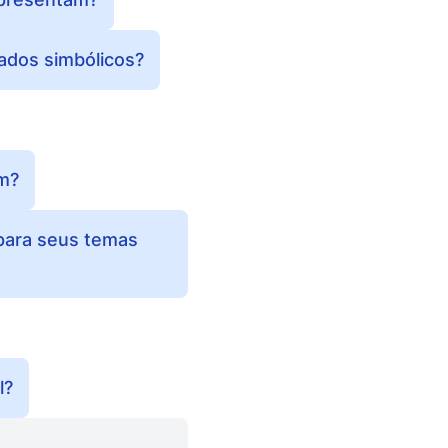
ados simbólicos?
am?
para seus temas
l?