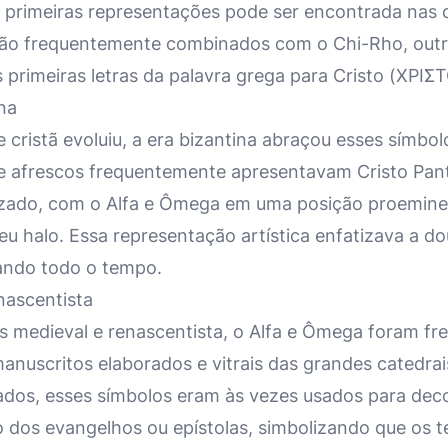
 primeiras representações pode ser encontrada nas
são frequentemente combinados com o Chi-Rho, outr
primeiras letras da palavra grega para Cristo (ΧΡΙΣ
na
 cristã evoluiu, a era bizantina abraçou esses símbol
 e afrescos frequentemente apresentavam Cristo Pan
zado, com o Alfa e Ômega em uma posição proeminen
u halo. Essa representação artística enfatizava a d
ando todo o tempo.
nascentista
s medieval e renascentista, o Alfa e Ômega foram f
anuscritos elaborados e vitrais das grandes catedra
ados, esses símbolos eram às vezes usados para deco
io dos evangelhos ou epístolas, simbolizando que os t