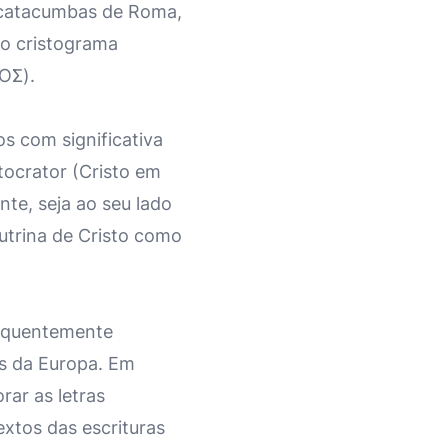
 catacumbas de Roma,
o cristograma
ΤΟΣ).
os com significativa
tocrator (Cristo em
te, seja ao seu lado
outrina de Cristo como
requentemente
is da Europa. Em
rar as letras
extos das escrituras