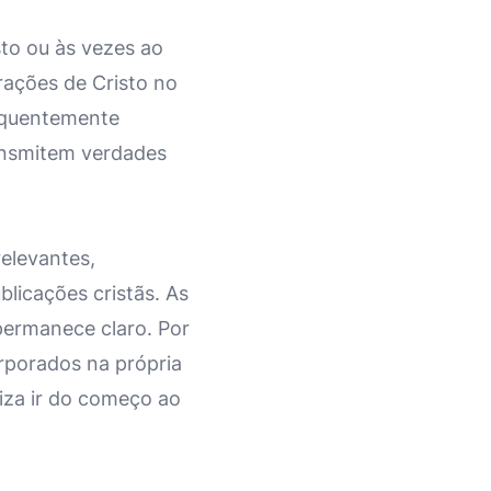
sto ou às vezes ao
rações de Cristo no
equentemente
ansmitem verdades
elevantes,
blicações cristãs. As
permanece claro. Por
rporados na própria
iza ir do começo ao