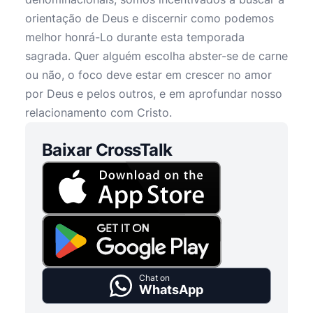
orientação de Deus e discernir como podemos
melhor honrá-Lo durante esta temporada
sagrada. Quer alguém escolha abster-se de carne
ou não, o foco deve estar em crescer no amor
por Deus e pelos outros, e em aprofundar nosso
relacionamento com Cristo.
Baixar CrossTalk
Chat on
WhatsApp