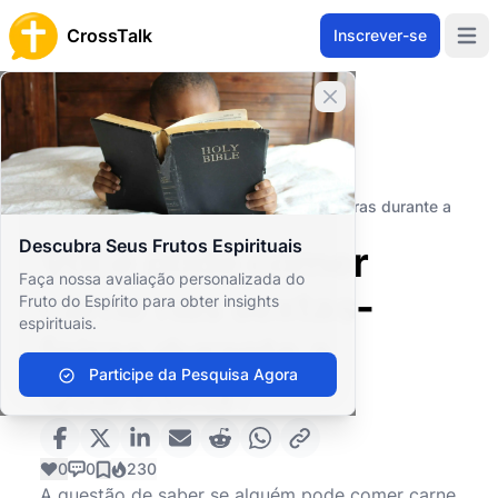
CrossTalk
Inscrever-se
Open 
Fechar banner
Home
Arquivo de Perguntas
Eventos e Símbolos Religiosos
Calendário Litúrgico
Você pode comer carne nas sextas-feiras durante a
Quaresma?
Descubra Seus Frutos Espirituais
Você pode comer
Faça nossa avaliação personalizada do
carne nas sextas-
Fruto do Espírito para obter insights
espirituais.
feiras durante a
Participe da Pesquisa Agora
Quaresma?
0
0
230
A questão de saber se alguém pode comer carne