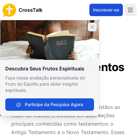
CrossTalk
Inscrever-se
Open 
Fechar banner
Home
Arquivo de Perguntas
Estudos Bíblicos
Hermenêutica Bíblica
Quantos testamentos há na Bíblia?
Quantos testamentos
Descubra Seus Frutos Espirituais
há na Bíblia?
Faça nossa avaliação personalizada do
Fruto do Espírito para obter insights
espirituais.
0
0
117
Participe da Pesquisa Agora
A Bíblia, um texto sagrado para os cristãos ao
redor do mundo, é dividida em duas seções
principais conhecidas como testamentos: o
Antigo Testamento e o Novo Testamento. Esses