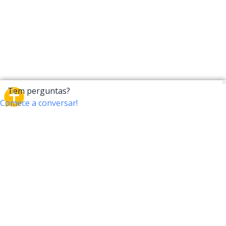
CrossTalk
O CrossTalk oferece uma nova maneira de interagir