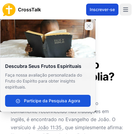
CrossTalk
Inscrever-se
Open 
Fechar banner
Home
Arquivo de Perguntas
Estudos Bíblicos
Hermenêutica Bíblica
Qual é o versículo mais curto da Bíblia?
Qual é o versículo
Descubra Seus Frutos Espirituais
mais curto da Bíblia?
Faça nossa avaliação personalizada do
Fruto do Espírito para obter insights
espirituais.
0
0
678
Participe da Pesquisa Agora
O versículo mais curto da Bíblia, como
comumente reconhecido nas traduções em
inglês, é encontrado no Evangelho de João. O
versículo é
João 11:35
, que simplesmente afirma: