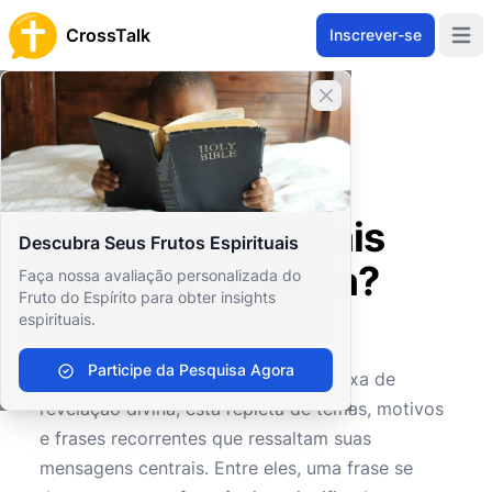
CrossTalk
Inscrever-se
Open 
Fechar banner
Home
Arquivo de Perguntas
Estudos Bíblicos
Hermenêutica Bíblica
Qual é a frase mais repetida na Bíblia?
Qual é a frase mais
Descubra Seus Frutos Espirituais
repetida na Bíblia?
Faça nossa avaliação personalizada do
Fruto do Espírito para obter insights
espirituais.
0
0
169
Participe da Pesquisa Agora
A Bíblia, uma tapeçaria rica e complexa de
revelação divina, está repleta de temas, motivos
e frases recorrentes que ressaltam suas
mensagens centrais. Entre eles, uma frase se