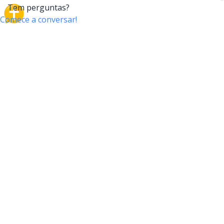
CrossTalk
O CrossTalk oferece uma nova maneira de interagir
com a Bíblia, conectando usuários de mais de 190
países com um vasto arquivo de perguntas bíblicas.
Participe da nossa comunidade global e explore sua
fé através da tecnologia.