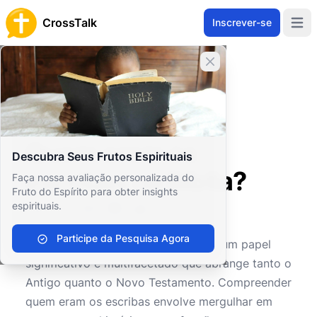
CrossTalk
Inscrever-se
Open 
Fechar banner
Home
Arquivo de Perguntas
Estudos Bíblicos
Crítica Bíblica
Quem eram os escribas na Bíblia?
Quem eram os
Descubra Seus Frutos Espirituais
escribas na Bíblia?
Faça nossa avaliação personalizada do
Fruto do Espírito para obter insights
espirituais.
0
0
167
Participe da Pesquisa Agora
Os escribas na Bíblia desempenham um papel
significativo e multifacetado que abrange tanto o
Antigo quanto o Novo Testamento. Compreender
quem eram os escribas envolve mergulhar em