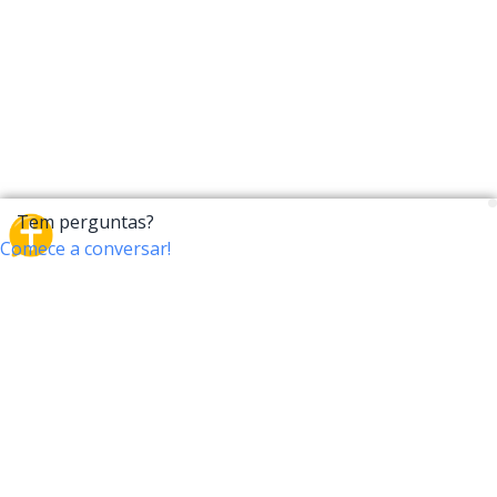
CrossTalk