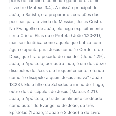
pelos de camelo e comendo gafanhotos e mel
silvestre (
Mateus 3:4
). A missão principal de
João, o Batista, era preparar os corações das
pessoas para a vinda do Messias, Jesus Cristo.
No Evangelho de João, ele nega explicitamente
ser o Cristo, Elias ou o Profeta (
João 1:20-21
),
mas se identifica como aquele que batiza com
água e aponta para Jesus como "o Cordeiro de
Deus, que tira o pecado do mundo" (
João 1:29
).
João, o Apóstolo, por outro lado, é um dos doze
discípulos de Jesus e é frequentemente referido
como "o discípulo a quem Jesus amava" (
João
13:23
). Ele é filho de Zebedeu e irmão de Tiago,
outro dos discípulos de Jesus (
Mateus 4:21
).
João, o Apóstolo, é tradicionalmente creditado
como autor do Evangelho de João, de três
Epístolas (1 João, 2 João e 3 João) e do Livro