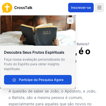
CrossTalk
Inscrever-se
Open 
Fechar banner
Home
Arquivo de Perguntas
Conceitos Teológicos
Práticas Sagradas
João, o Apóstolo, é o mesmo que João Batista?
João, o Apóstolo, é o
Descubra Seus Frutos Espirituais
mesmo que João
Faça nossa avaliação personalizada do
Fruto do Espírito para obter insights
Batista?
espirituais.
Participe da Pesquisa Agora
0
0
588
A questão de saber se João, o Apóstolo, e João,
o Batista, são a mesma pessoa é comum,
especialmente para aqueles que são novos no