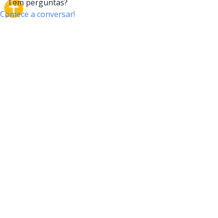
CrossTalk
O CrossTalk oferece uma nova maneira de interagir
com a Bíblia, conectando usuários de mais de 190
países com um vasto arquivo de perguntas bíblicas.
Participe da nossa comunidade global e explore sua
fé através da tecnologia.