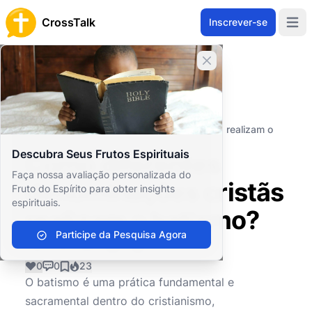
CrossTalk
Inscrever-se
Open 
Fechar banner
Home
Arquivo de Perguntas
Conceitos Teológicos
Práticas Sagradas
Como diferentes denominações cristãs realizam o
batismo?
Descubra Seus Frutos Espirituais
Como diferentes
Faça nossa avaliação personalizada do
denominações cristãs
Fruto do Espírito para obter insights
espirituais.
realizam o batismo?
Participe da Pesquisa Agora
0
0
23
O batismo é uma prática fundamental e
sacramental dentro do cristianismo,