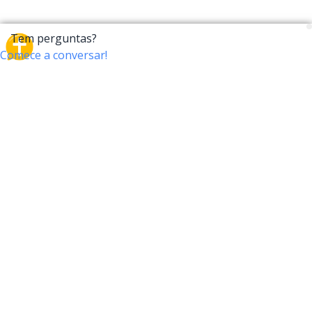
CrossTalk
O CrossTalk oferece uma nova maneira de interagir
com a Bíblia, conectando usuários de mais de 190
países com um vasto arquivo de perguntas bíblicas.
Participe da nossa comunidade global e explore sua
fé através da tecnologia.