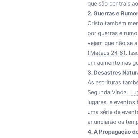
que são centrais a
2. Guerras e Rumo
Cristo também menc
por guerras e rumo
vejam que não se a
(
Mateus 24:6
). Is
um aumento nas gu
3. Desastres Natur
As escrituras tamb
Segunda Vinda.
Lu
lugares, e eventos 
uma série de event
anunciarão os temp
4. A Propagação d