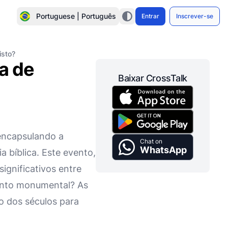
Portuguese | Português
Entrar
Inscrever-se
isto?
a de
Baixar CrossTalk
encapsulando a
Chat on
WhatsApp
a bíblica. Este evento,
ignificativos entre
vento monumental? As
o dos séculos para