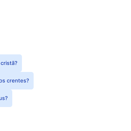
cristã?
 os crentes?
us?