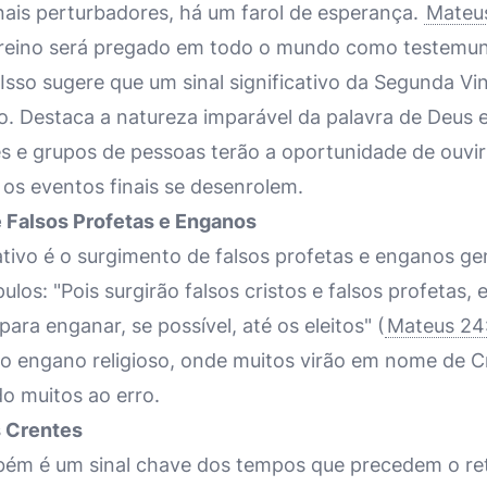
nais perturbadores, há um farol de esperança.
Mateu
 reino será pregado em todo o mundo como testemun
" Isso sugere que um sinal significativo da Segunda V
o. Destaca a natureza imparável da palavra de Deus 
s e grupos de pessoas terão a oportunidade de ouv
 os eventos finais se desenrolem.
 Falsos Profetas e Enganos
cativo é o surgimento de falsos profetas e enganos ge
ulos: "Pois surgirão falsos cristos e falsos profetas, 
para enganar, se possível, até os eleitos" (
Mateus 24
 engano religioso, onde muitos virão em nome de Cr
do muitos ao erro.
s Crentes
ém é um sinal chave dos tempos que precedem o ret