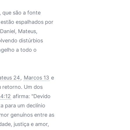
, que são a fonte
a estão espalhados por
 Daniel, Mateus,
olvendo distúrbios
ngelho a todo o
teus 24
,
Marcos 13
e
eu retorno. Um dos
4:12
afirma: "Devido
a para um declínio
amor genuínos entre as
ade, justiça e amor,