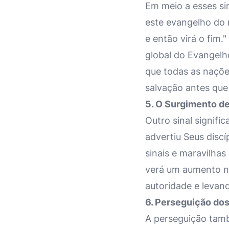
Em meio a esses si
este evangelho do
e então virá o fim.
global do Evangelh
que todas as naçõe
salvação antes que
5. O Surgimento de
Outro sinal signifi
advertiu Seus discíp
sinais e maravilhas 
verá um aumento no
autoridade e levan
6. Perseguição do
A perseguição tamb