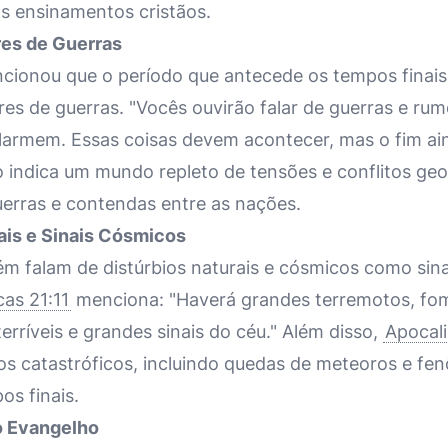
os ensinamentos cristãos.
res de Guerras
ionou que o período que antecede os tempos finais 
res de guerras. "Vocês ouvirão falar de guerras e ru
larmem. Essas coisas devem acontecer, mas o fim ain
so indica um mundo repleto de tensões e conflitos geo
erras e contendas entre as nações.
ais e Sinais Cósmicos
ém falam de distúrbios naturais e cósmicos como sina
cas 21:11
menciona: "Haverá grandes terremotos, fom
terríveis e grandes sinais do céu." Além disso,
Apocali
os catastróficos, incluindo quedas de meteoros e fen
os finais.
o Evangelho