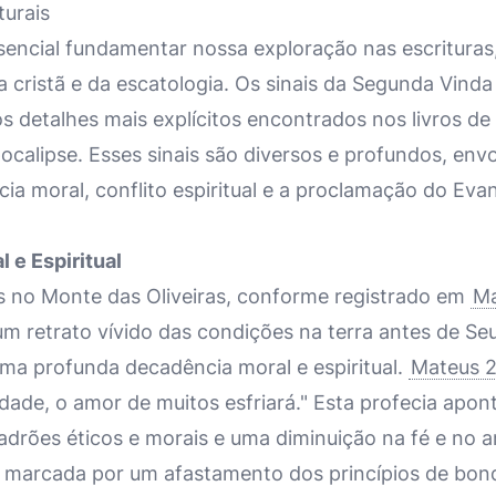
urais
sencial fundamentar nossa exploração nas escrituras
a cristã e da escatologia. Os sinais da Segunda Vind
os detalhes mais explícitos encontrados nos livros de
ocalipse. Esses sinais são diversos e profundos, env
ia moral, conflito espiritual e a proclamação do Eva
 e Espiritual
s no Monte das Oliveiras, conforme registrado em
Ma
um retrato vívido das condições na terra antes de S
 uma profunda decadência moral e espiritual.
Mateus 2
ade, o amor de muitos esfriará." Esta profecia apont
adrões éticos e morais e uma diminuição na fé e no 
é marcada por um afastamento dos princípios de bond