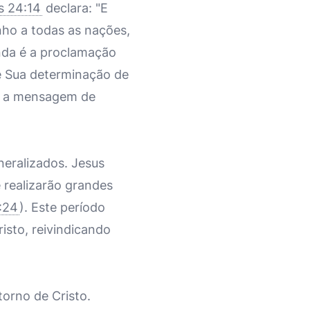
s 24:14
declara: "E
ho a todas as nações,
inda é a proclamação
e Sua determinação de
ir a mensagem de
neralizados. Jesus
e realizarão grandes
:24
). Este período
isto, reivindicando
orno de Cristo.