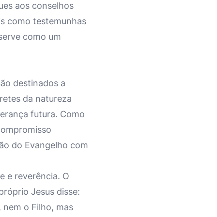
gues aos conselhos
reis como testemunhas
m serve como um
ão destinados a
bretes da natureza
herança futura. Como
 compromisso
ssão do Evangelho com
e e reverência. O
róprio Jesus disse:
, nem o Filho, mas