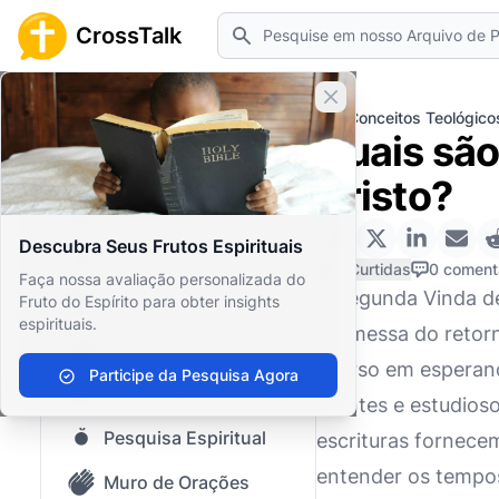
Pesquisar
CrossTalk
Fechar banner
Home
Arquivo de Perguntas
Conceitos Teológico
Quais são
Início
Cristo?
Arquivo de Perguntas
Descubra Seus Frutos Espirituais
Nosso blog
0 Curtidas
0 coment
Faça nossa avaliação personalizada do
A Segunda Vinda de
Fruto do Espírito para obter insights
Conteúdo Salvo
espirituais.
promessa do retorno
Perguntas Populares
imerso em esperanç
Participe da Pesquisa Agora
Bíblia Sagrada
crentes e estudios
Pesquisa Espiritual
escrituras fornece
entender os tempos
Muro de Orações