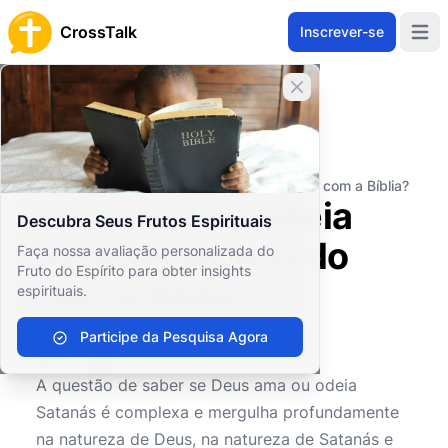
CrossTalk
Inscrever-se
Open 
Fechar banner
Home
Arquivo de Perguntas
Conceitos Teológicos
Entidades Espirituais
Deus ama ou odeia Satanás de acordo com a Bíblia?
Deus ama ou odeia
Descubra Seus Frutos Espirituais
Satanás de acordo
Faça nossa avaliação personalizada do
Fruto do Espírito para obter insights
com a Bíblia?
espirituais.
Participe da Pesquisa Agora
0
0
615
A questão de saber se Deus ama ou odeia
Satanás é complexa e mergulha profundamente
na natureza de Deus, na natureza de Satanás e