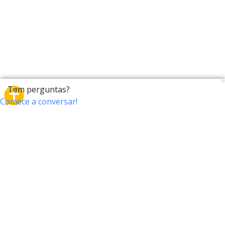
CrossTalk
O CrossTalk oferece uma nova maneira de interagir