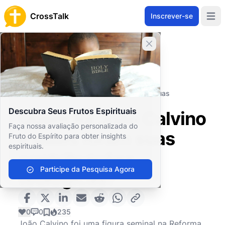
CrossTalk
Inscrever-se
Open 
Fechar banner
Home
Arquivo de Perguntas
Conceitos Teológicos
Doutrina
Quem foi João Calvino e quais foram suas
contribuições teológicas?
Descubra Seus Frutos Espirituais
Quem foi João Calvino
Faça nossa avaliação personalizada do
e quais foram suas
Fruto do Espírito para obter insights
espirituais.
contribuições
Participe da Pesquisa Agora
teológicas?
0
0
235
João Calvino foi uma figura seminal na Reforma