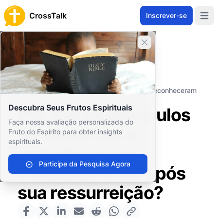
CrossTalk
Inscrever-se
Open 
Fechar banner
Home
Arquivo de Perguntas
Conceitos Teológicos
Cristologia
Por que os discípulos de Jesus não o reconheceram
imediatamente após sua ressurreição?
Descubra Seus Frutos Espirituais
Por que os discípulos
Faça nossa avaliação personalizada do
de Jesus não o
Fruto do Espírito para obter insights
espirituais.
reconheceram
Participe da Pesquisa Agora
imediatamente após
sua ressurreição?