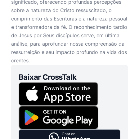
significado, oferecendo profundas percepções
sobre a natureza do Cristo ressuscitado, o
cumprimento das Escrituras e a natureza pessoal
e transformadora da fé. O reconhecimento tardio
de Jesus por Seus discípulos serve, em última
análise, para aprofundar nossa compreensão da
ressurreição e seu impacto profundo na vida dos
crentes.
Baixar CrossTalk
Chat on