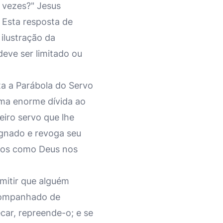
 vezes?" Jesus
 Esta resposta de
ilustração da
deve ser limitado ou
ta a Parábola do Servo
uma enorme dívida ao
iro servo que lhe
ignado e revoga seu
tros como Deus nos
mitir que alguém
acompanhado de
ecar, repreende-o; e se