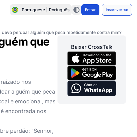
Portuguese | Português
Entrar
Inscrever-se
 devo perdoar alguém que peca repetidamente contra mim?
lguém que
Baixar CrossTalk
nraizado nos
Chat on
WhatsApp
doar alguém que peca
oal e emocional, mas
 é encontrada nos
bre perdão: "Senhor,