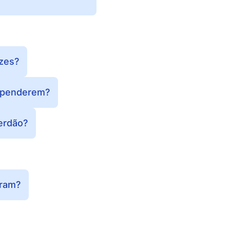
zes?
rependerem?
erdão?
eram?