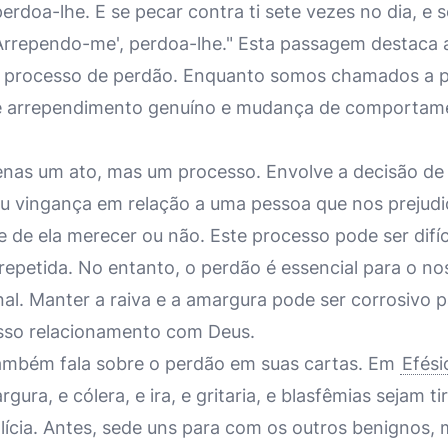
perdoa-lhe. E se pecar contra ti sete vezes no dia, e s
'Arrependo-me', perdoa-lhe." Esta passagem destaca 
 processo de perdão. Enquanto somos chamados a 
e arrependimento genuíno e mudança de comportame
nas um ato, mas um processo. Envolve a decisão de 
u vingança em relação a uma pessoa que nos prejudi
de ela merecer ou não. Este processo pode ser difíc
repetida. No entanto, o perdão é essencial para o n
nal. Manter a raiva e a amargura pode ser corrosivo 
sso relacionamento com Deus.
ambém fala sobre o perdão em suas cartas. Em
Efési
ura, e cólera, e ira, e gritaria, e blasfêmias sejam t
cia. Antes, sede uns para com os outros benignos, m