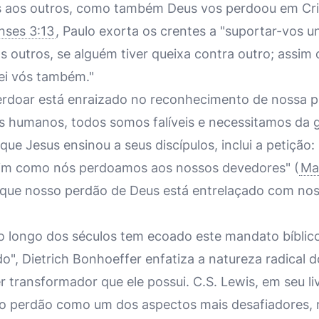
 aos outros, como também Deus vos perdoou em Cr
nses 3:13
, Paulo exorta os crentes a "suportar-vos u
s outros, se alguém tiver queixa contra outro; assim
ei vós também."
rdoar está enraizado no reconhecimento de nossa p
 humanos, todos somos falíveis e necessitamos da g
ue Jesus ensinou a seus discípulos, inclui a petição
ssim como nós perdoamos aos nossos devedores" (
Ma
que nosso perdão de Deus está entrelaçado com nos
 ao longo dos séculos tem ecoado este mandato bíbli
do", Dietrich Bonhoeffer enfatiza a natureza radical
 transformador que ele possui. C.S. Lewis, em seu li
e o perdão como um dos aspectos mais desafiadores, 