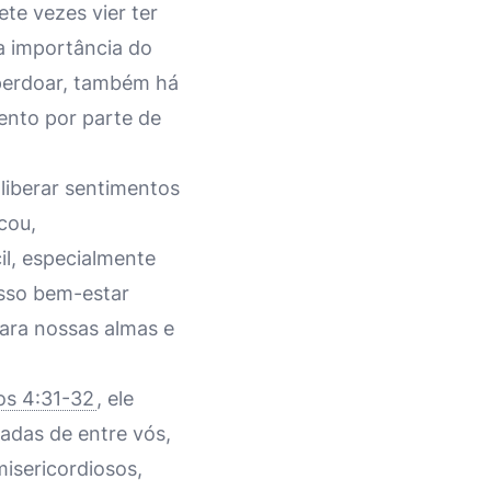
ete vezes vier ter
a importância do
perdoar, também há
nto por parte de
liberar sentimentos
cou,
il, especialmente
osso bem-estar
para nossas almas e
os 4:31-32
, ele
iradas de entre vós,
isericordiosos,