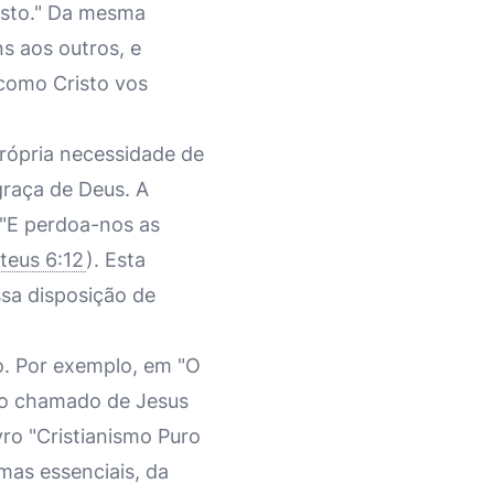
isto." Da mesma
ns aos outros, e
 como Cristo vos
rópria necessidade de
raça de Deus. A
: "E perdoa-nos as
teus 6:12
). Esta
sa disposição de
co. Por exemplo, em "O
 do chamado de Jesus
vro "Cristianismo Puro
mas essenciais, da