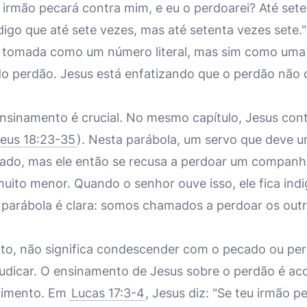
irmão pecará contra mim, e eu o perdoarei? Até sete
igo que até sete vezes, mas até setenta vezes sete."
 tomada como um número literal, mas sim como uma 
 do perdão. Jesus está enfatizando que o perdão não 
nsinamento é crucial. No mesmo capítulo, Jesus con
eus 18:23-35
). Nesta parábola, um servo que deve 
ado, mas ele então se recusa a perdoar um companhe
uito menor. Quando o senhor ouve isso, ele fica ind
 parábola é clara: somos chamados a perdoar os ou
to, não significa condescender com o pecado ou per
judicar. O ensinamento de Jesus sobre o perdão é 
rnimento. Em
Lucas 17:3-4
, Jesus diz: "Se teu irmão p