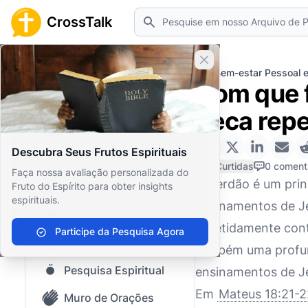
Pesquisar
CrossTalk
Fechar banner
Home
Arquivo de Perguntas
Bem-estar Pessoal e
Com que 
Início
peca rep
Arquivo de Perguntas
Descubra Seus Frutos Espirituais
Nosso blog
0 Curtidas
0 coment
Faça nossa avaliação personalizada do
O perdão é um princ
Fruto do Espírito para obter insights
Conteúdo Salvo
espirituais.
ensinamentos de Je
Perguntas Populares
repetidamente con
Participe da Pesquisa Agora
Bíblia Sagrada
também uma profund
Pesquisa Espiritual
ensinamentos de Je
Em
Mateus 18:21-2
Muro de Orações