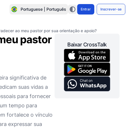
Portuguese | Português
Entrar
Inscrever-se
radecer ao meu pastor por sua orientação e apoio?
 meu pastor
Baixar CrossTalk
ra significativa de
Chat on
WhatsApp
dedicam suas vidas a
essoais para fornecer
a um tempo para
m fortalece o vínculo
ara expressar sua