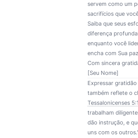
servem como um po
sacrifícios que voc
Saiba que seus esf
diferença profunda
enquanto você lide
encha com Sua paz
Com sincera gratid
[Seu Nome]
Expressar gratidão
também reflete o c
Tessalonicenses 5:
trabalham diligent
dão instrução, e q
uns com os outros."