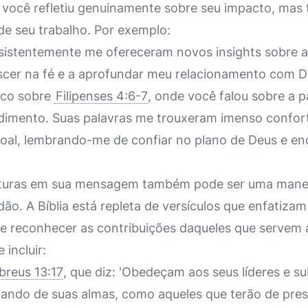
você refletiu genuinamente sobre seu impacto, mas
de seu trabalho. Por exemplo:
istentemente me ofereceram novos insights sobre as
scer na fé e a aprofundar meu relacionamento com 
ico sobre
Filipenses 4:6-7
, onde você falou sobre a 
dimento. Suas palavras me trouxeram imenso confor
soal, lembrando-me de confiar no plano de Deus e e
rituras em sua mensagem também pode ser uma mane
idão. A Bíblia está repleta de versículos que enfatiza
 e reconhecer as contribuições daqueles que servem 
incluir:
breus 13:17
, que diz: 'Obedeçam aos seus líderes e s
idando de suas almas, como aqueles que terão de pres