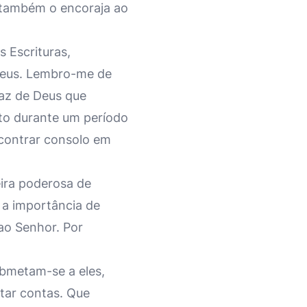
 também o encoraja ao
 Escrituras,
Deus. Lembro-me de
paz de Deus que
to durante um período
ncontrar consolo em
ira poderosa de
m a importância de
ao Senhor. Por
ubmetam-se a eles,
tar contas. Que