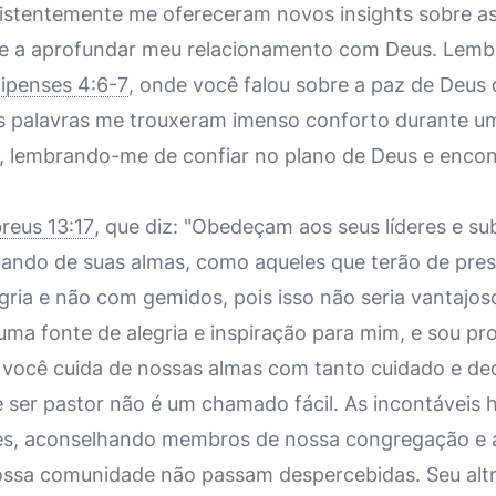
stentemente me ofereceram novos insights sobre as 
é e a aprofundar meu relacionamento com Deus. Lem
lipenses 4:6-7
, onde você falou sobre a paz de Deus
s palavras me trouxeram imenso conforto durante u
l, lembrando-me de confiar no plano de Deus e enco
reus 13:17
, que diz: "Obedeçam aos seus líderes e s
idando de suas almas, como aqueles que terão de pres
gria e não com gemidos, pois isso não seria vantajos
 uma fonte de alegria e inspiração para mim, e sou p
você cuida de nossas almas com tanto cuidado e de
e ser pastor não é um chamado fácil. As incontáveis
s, aconselhando membros de nossa congregação e 
ossa comunidade não passam despercebidas. Seu alt