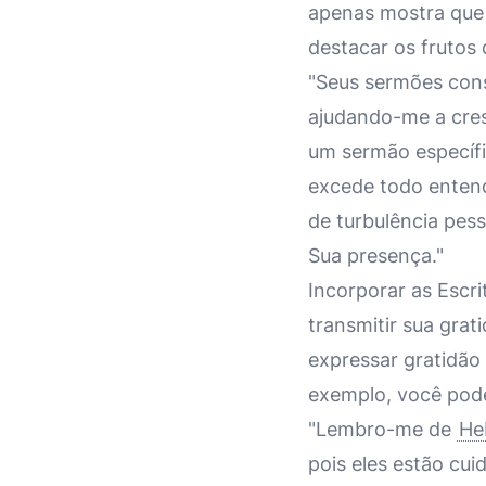
apenas mostra que 
destacar os frutos 
"Seus sermões cons
ajudando-me a cre
um sermão específ
excede todo enten
de turbulência pes
Sua presença."
Incorporar as Esc
transmitir sua grat
expressar gratidão
exemplo, você pode 
"Lembro-me de
He
pois eles estão cu