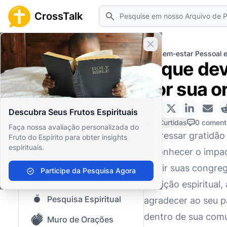
Pesquisar
CrossTalk
Fechar banner
Home
Arquivo de Perguntas
Bem-estar Pessoal e
O que dev
Início
por sua o
Arquivo de Perguntas
Descubra Seus Frutos Espirituais
Nosso blog
0 Curtidas
0 coment
Faça nossa avaliação personalizada do
Expressar gratidão 
Fruto do Espírito para obter insights
Conteúdo Salvo
espirituais.
reconhecer o impac
Perguntas Populares
servir suas congre
Participe da Pesquisa Agora
Bíblia Sagrada
nutrição espiritua
Pesquisa Espiritual
agradecer ao seu p
dentro de sua comu
Muro de Orações