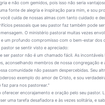
gria e não com gemidos, pois isso não seria vantajos
 uma fonte de alegria e inspiração para mim, e sou p
você cuida de nossas almas com tanto cuidado e ded
ifícios pessoais que seu pastor faz também pode se
a mensagem. O ministério pastoral muitas vezes envo
l e um profundo compromisso com o bem-estar dos 
 pastor se sentir visto e apreciado:
ue ser pastor não é um chamado fácil. As incontáveis
s, aconselhando membros de nossa congregação e 
ossa comunidade não passam despercebidas. Seu alt
deroso exemplo do amor de Cristo, e sou verdadeir
ê faz para nos pastorear."
oferecer encorajamento e oração pelo seu pastor. L
er uma tarefa desafiadora e às vezes solitária, e sa