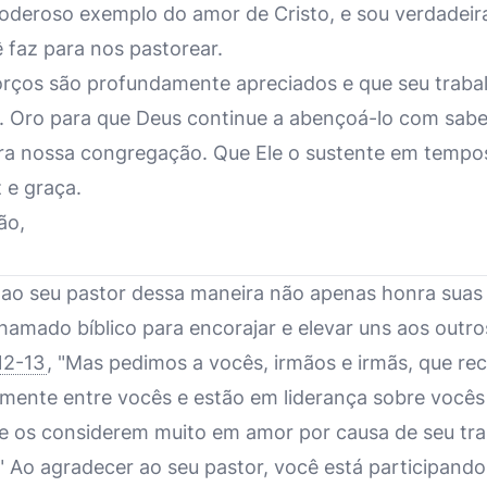
deroso exemplo do amor de Cristo, e sou verdadeir
ê faz para nos pastorear.
orços são profundamente apreciados e que seu traba
. Oro para que Deus continue a abençoá-lo com sabed
ra nossa congregação. Que Ele o sustente em tempos
 e graça.
ão,
 ao seu pastor dessa maneira não apenas honra suas
hamado bíblico para encorajar e elevar uns aos out
12-13
, "Mas pedimos a vocês, irmãos e irmãs, que r
emente entre vocês e estão em liderança sobre vocês
ue os considerem muito em amor por causa de seu tr
 Ao agradecer ao seu pastor, você está participando d