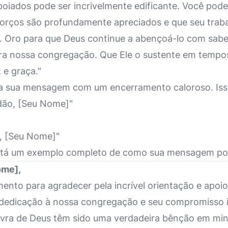
oiados pode ser incrivelmente edificante. Você pode
forços são profundamente apreciados e que seu trab
. Oro para que Deus continue a abençoá-lo com sabed
ra nossa congregação. Que Ele o sustente em tempos
e graça."
ua sua mensagem com um encerramento caloroso. Iss
dão, [Seu Nome]"
, [Seu Nome]"
stá um exemplo completo de como sua mensagem po
ome],
ento para agradecer pela incrível orientação e apoi
 dedicação à nossa congregação e seu compromisso 
avra de Deus têm sido uma verdadeira bênção em min