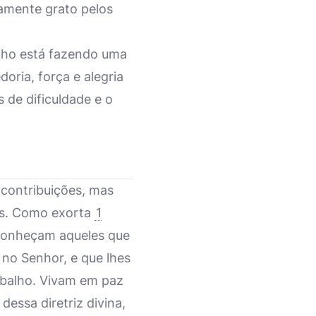
amente grato pelos
lho está fazendo uma
oria, força e alegria
 de dificuldade e o
 contribuições, mas
ros. Como exorta
1
econheçam aqueles que
 no Senhor, e que lhes
abalho. Vivam em paz
essa diretriz divina,