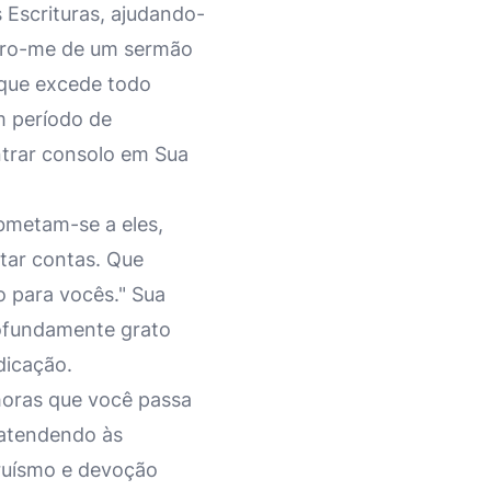
Escrituras, ajudando-
bro-me de um sermão
 que excede todo
m período de
ntrar consolo em Sua
ubmetam-se a eles,
tar contas. Que
o para vocês." Sua
rofundamente grato
dicação.
 horas que você passa
atendendo às
ruísmo e devoção