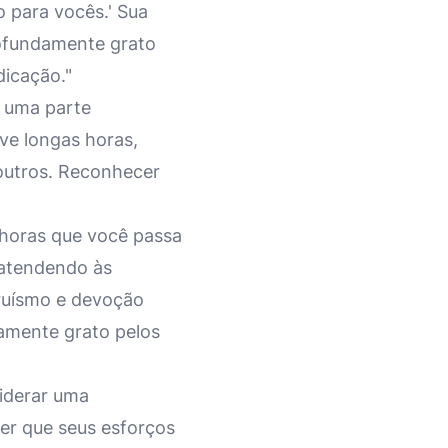
o para vocês.' Sua
rofundamente grato
icação."
r uma parte
lve longas horas,
outros. Reconhecer
 horas que você passa
atendendo às
ruísmo e devoção
amente grato pelos
iderar uma
ber que seus esforços