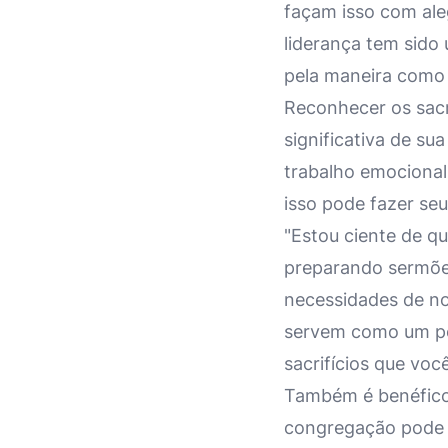
façam isso com ale
liderança tem sido
pela maneira como 
Reconhecer os sacr
significativa de su
trabalho emociona
isso pode fazer seu
"Estou ciente de q
preparando sermõe
necessidades de n
servem como um po
sacrifícios que voc
Também é benéfico 
congregação pode s