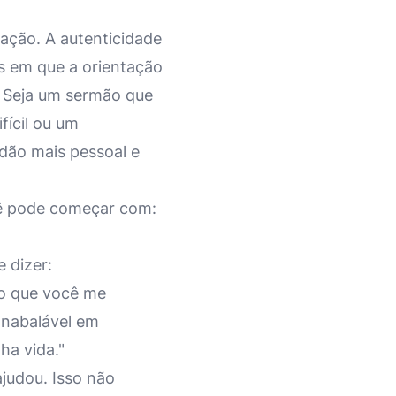
ação. A autenticidade
as em que a orientação
a. Seja um sermão que
ícil ou um
dão mais pessoal e
ê pode começar com:
 dizer:
io que você me
inabalável em
ha vida."
ajudou. Isso não