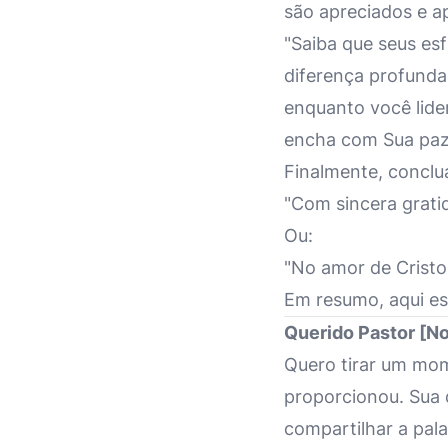
são apreciados e ap
"Saiba que seus es
diferença profunda
enquanto você lide
encha com Sua paz 
Finalmente, concl
"Com sincera grati
Ou:
"No amor de Cristo
Em resumo, aqui e
Querido Pastor [N
Quero tirar um mom
proporcionou. Sua
compartilhar a pal