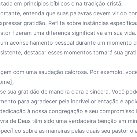
ada em princípios bíblicos e na tradição cristã.
portante, entenda que suas palavras devem vir do cor
pressar gratidão. Reflita sobre instâncias específic
stor fizeram uma diferença significativa em sua vid
 um aconselhamento pessoal durante um momento dif
istente, destacar esses momentos tornará sua grati
em com uma saudação calorosa. Por exemplo, voc
ome],"
e sua gratidão de maneira clara e sincera. Você pode
mento para agradecer pela incrível orientação e apo
 dedicação à nossa congregação e seu compromisso 
avra de Deus têm sido uma verdadeira bênção em min
pecífico sobre as maneiras pelas quais seu pastor o 