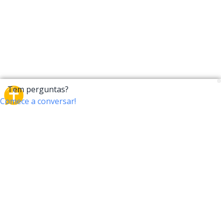
CrossTalk
O CrossTalk oferece uma nova maneira de interagir