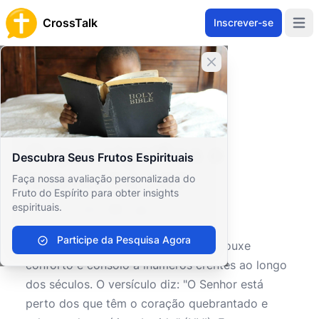
CrossTalk
Inscrever-se
Open 
Fechar banner
Home
Arquivo de Perguntas
Antigo Testamento
Sabedoria e Poesia
O que significa o Salmo 34:18?
O que significa o
Descubra Seus Frutos Espirituais
Salmo 34:18?
Faça nossa avaliação personalizada do
Fruto do Espírito para obter insights
espirituais.
0
0
624
Participe da Pesquisa Agora
O
Salmo 34:18
é um versículo que trouxe
conforto e consolo a inúmeros crentes ao longo
dos séculos. O versículo diz: "O Senhor está
perto dos que têm o coração quebrantado e