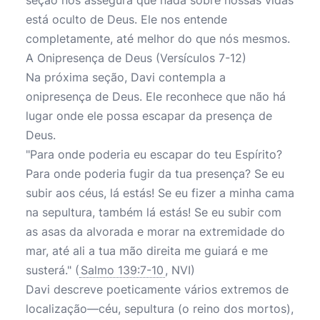
seção nos assegura que nada sobre nossas vidas
está oculto de Deus. Ele nos entende
completamente, até melhor do que nós mesmos.
A Onipresença de Deus (Versículos 7-12)
Na próxima seção, Davi contempla a
onipresença de Deus. Ele reconhece que não há
lugar onde ele possa escapar da presença de
Deus.
"Para onde poderia eu escapar do teu Espírito?
Para onde poderia fugir da tua presença? Se eu
subir aos céus, lá estás! Se eu fizer a minha cama
na sepultura, também lá estás! Se eu subir com
as asas da alvorada e morar na extremidade do
mar, até ali a tua mão direita me guiará e me
susterá." (
Salmo 139:7-10
, NVI)
Davi descreve poeticamente vários extremos de
localização—céu, sepultura (o reino dos mortos),