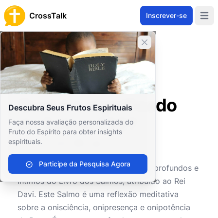
CrossTalk
Inscrever-se
Open 
Fechar banner
Home
Arquivo de Perguntas
Antigo Testamento
Sabedoria e Poesia
Qual é o significado do Salmo 139?
Qual é o significado
Descubra Seus Frutos Espirituais
do Salmo 139?
Faça nossa avaliação personalizada do
Fruto do Espírito para obter insights
espirituais.
0
0
648
Participe da Pesquisa Agora
O
Salmo 139
é um dos Salmos mais profundos e
íntimos do Livro dos Salmos, atribuído ao Rei
Davi. Este Salmo é uma reflexão meditativa
sobre a onisciência, onipresença e onipotência