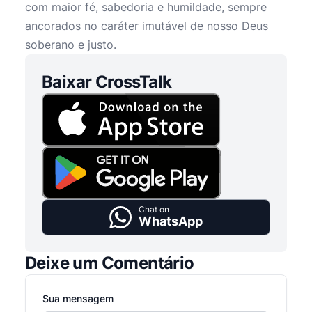
com maior fé, sabedoria e humildade, sempre
ancorados no caráter imutável de nosso Deus
soberano e justo.
Baixar CrossTalk
Chat on
WhatsApp
Deixe um Comentário
Sua mensagem