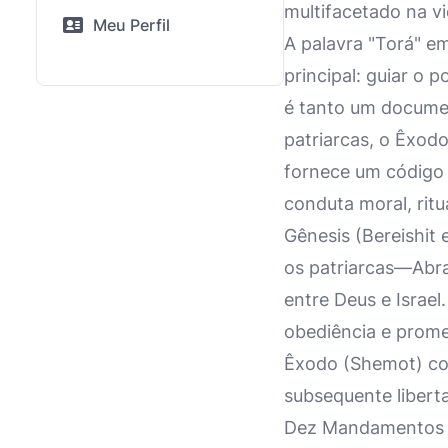
multifacetado na v
Meu Perfil
A palavra "Torá" em
principal: guiar o
é tanto um document
patriarcas, o Êxodo
fornece um código l
conduta moral, ritua
Gênesis (Bereishit
os patriarcas—Abra
entre Deus e Israe
obediência e prome
Êxodo (Shemot) cont
subsequente libert
Dez Mandamentos no