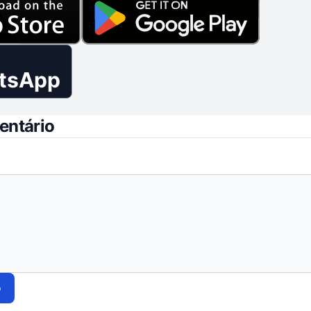
tsApp
entário
o