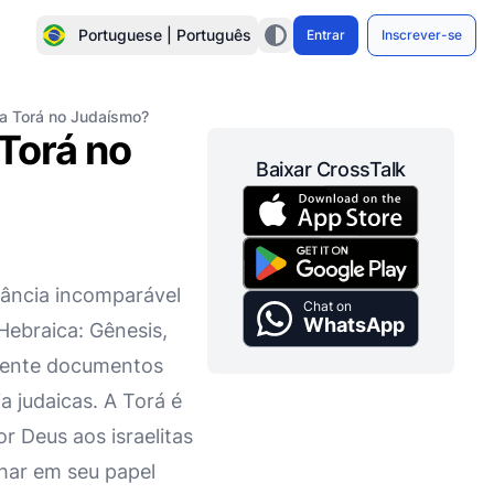
Portuguese | Português
Entrar
Inscrever-se
da Torá no Judaísmo?
 Torá no
Baixar CrossTalk
ância incomparável
Chat on
WhatsApp
Hebraica: Gênesis,
mente documentos
ia judaicas. A Torá é
or Deus aos israelitas
har em seu papel