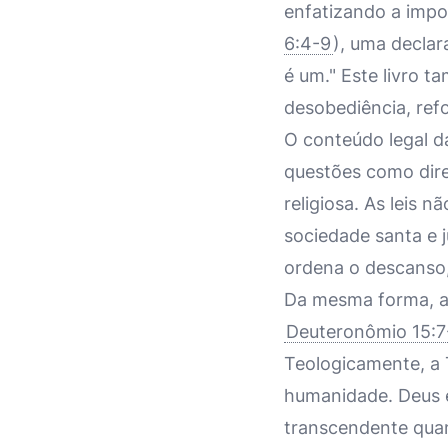
enfatizando a impo
6:4-9
), uma declar
é um." Este livro 
desobediência, ref
O conteúdo legal da
questões como direi
religiosa. As leis 
sociedade santa e 
ordena o descanso,
Da mesma forma, as
Deuteronômio 15:7
Teologicamente, a 
humanidade. Deus é
transcendente quan