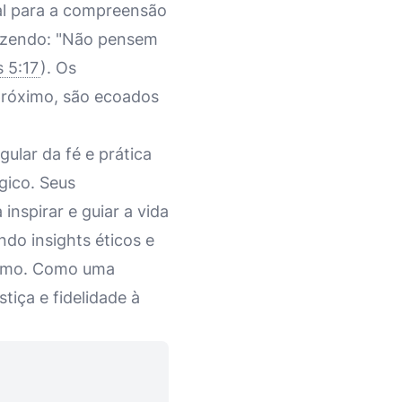
al para a compreensão
dizendo: "Não pensem
 5:17
). Os
próximo, são ecoados
ular da fé e prática
gico. Seus
nspirar e guiar a vida
ndo insights éticos e
nismo. Como uma
tiça e fidelidade à