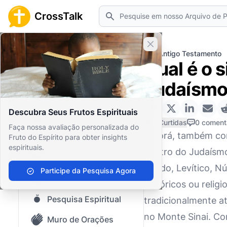
Pesquisar
CrossTalk
Fechar banner
Home
Arquivo de Perguntas
Antigo Testamento
Qual é o 
Início
Judaísmo
Arquivo de Perguntas
Descubra Seus Frutos Espirituais
Nosso blog
0 Curtidas
0 coment
Faça nossa avaliação personalizada do
A Torá, também co
Fruto do Espírito para obter insights
Conteúdo Salvo
espirituais.
dentro do Judaísmo.
Perguntas Populares
Êxodo, Levítico, 
Participe da Pesquisa Agora
Bíblia Sagrada
históricos ou religi
Pesquisa Espiritual
tradicionalmente at
no Monte Sinai. Co
Muro de Orações