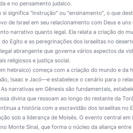
ida e no pensamento judaico.
 si significa "instrução" ou "ensinamento", o que des
 povo de Israel em seu relacionamento com Deus e uns
o narrativo quanto legal. Ela relata a criação do mu
 do Egito e as peregrinações dos israelitas no deser
egal abrangente que governa vários aspectos da vida
is religiosos e justiça social.
 em hebraico) começa com a criação do mundo e da 
ão, Isaac e Jacó—e estabelece o cenário para o rela
l. As narrativas em Gênesis são fundamentais, estabe
ssa divina que ressoam ao longo do restante da Torá
inua a história com a escravidão dos israelitas no E
ação sob a liderança de Moisés. O evento central em
 Monte Sinai, que forma o núcleo da aliança entre D