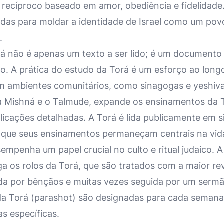
recíproco baseado em amor, obediência e fidelidade. 
adas para moldar a identidade de Israel como um pov
.
á não é apenas um texto a ser lido; é um documento 
do. A prática do estudo da Torá é um esforço ao long
 ambientes comunitários, como sinagogas e yeshivas.
o a Mishná e o Talmude, expande os ensinamentos da 
plicações detalhadas. A Torá é lida publicamente em 
o que seus ensinamentos permaneçam centrais na vida
mpenha um papel crucial no culto e ritual judaico. 
a os rolos da Torá, que são tratados com a maior rev
a por bênçãos e muitas vezes seguida por um sermã
da Torá (parashot) são designadas para cada semana,
as específicas.