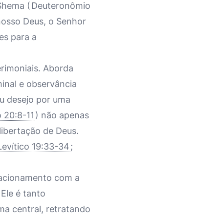
 Shema (
Deuteronômio
 nosso Deus, o Senhor
es para a
erimoniais. Aborda
minal e observância
Seu desejo por uma
 20:8-11
) não apenas
ibertação de Deus.
Levítico 19:33-34
;
elacionamento com a
Ele é tanto
a central, retratando