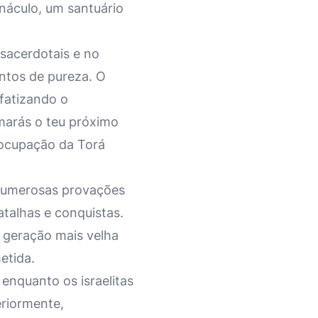
náculo, um santuário
 sacerdotais e no
mentos de pureza. O
nfatizando o
marás o teu próximo
eocupação da Torá
 numerosas provações
batalhas e conquistas.
a geração mais velha
etida.
enquanto os israelitas
eriormente,