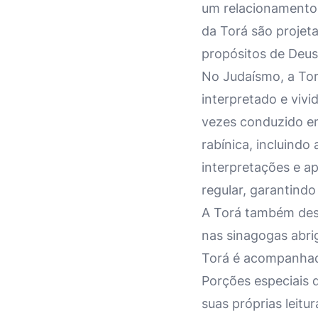
um relacionamento 
da Torá são projet
propósitos de Deus
No Judaísmo, a Tor
interpretado e vivi
vezes conduzido em
rabínica, incluind
interpretações e a
regular, garantind
A Torá também dese
nas sinagogas abrig
Torá é acompanhad
Porções especiais 
suas próprias leitur