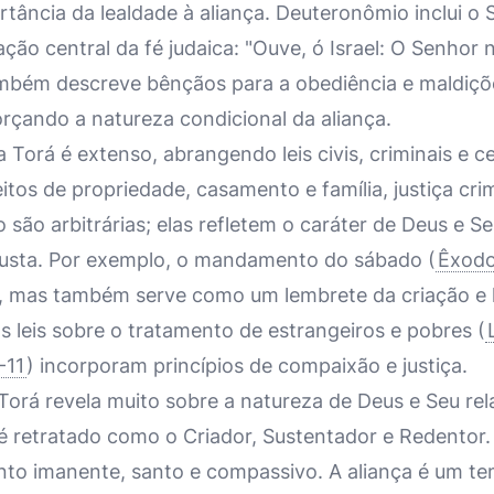
rtância da lealdade à aliança. Deuteronômio inclui o
ação central da fé judaica: "Ouve, ó Israel: O Senhor
também descreve bênçãos para a obediência e maldiçõ
orçando a natureza condicional da aliança.
 Torá é extenso, abrangendo leis civis, criminais e c
tos de propriedade, casamento e família, justiça cri
não são arbitrárias; elas refletem o caráter de Deus e 
justa. Por exemplo, o mandamento do sábado (
Êxodo
 mas também serve como um lembrete da criação e l
 leis sobre o tratamento de estrangeiros e pobres (
-11
) incorporam princípios de compaixão e justiça.
Torá revela muito sobre a natureza de Deus e Seu r
 retratado como o Criador, Sustentador e Redentor. 
to imanente, santo e compassivo. A aliança é um tem