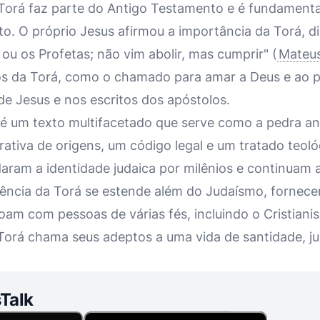
a Torá faz parte do Antigo Testamento e é fundament
. O próprio Jesus afirmou a importância da Torá, 
i ou os Profetas; não vim abolir, mas cumprir" (
Mateus
os da Torá, como o chamado para amar a Deus e ao 
e Jesus e nos escritos dos apóstolos.
é um texto multifacetado que serve como a pedra ang
rativa de origens, um código legal e um tratado teoló
am a identidade judaica por milênios e continuam a i
luência da Torá se estende além do Judaísmo, fornece
ssoam com pessoas de várias fés, incluindo o Cristia
 Torá chama seus adeptos a uma vida de santidade, jus
Talk