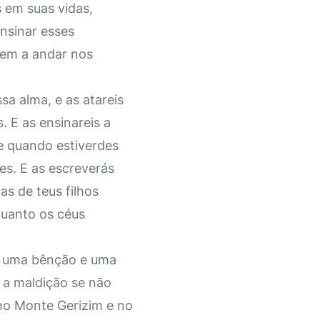
 em suas vidas,
ensinar esses
uem a andar nos
a alma, e as atareis
 E as ensinareis a
e quando estiverdes
es. E as escreverás
as de teus filhos
quanto os céus
s: uma bênção e uma
 a maldição se não
no Monte Gerizim e no