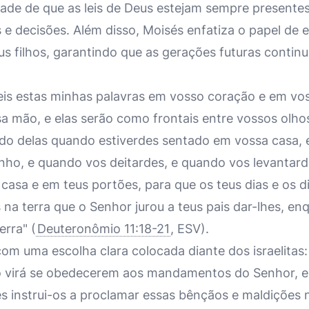
dade de que as leis de Deus estejam sempre presentes
e decisões. Além disso, Moisés enfatiza o papel de 
 filhos, garantindo que as gerações futuras contin
eis estas minhas palavras em vosso coração e em voss
 mão, e elas serão como frontais entre vossos olhos.
ando delas quando estiverdes sentado em vossa casa, 
ho, e quando vos deitardes, e quando vos levantard
casa e em teus portões, para que os teus dias e os di
 na terra que o Senhor jurou a teus pais dar-lhes, en
erra" (
Deuteronômio 11:18-21
, ESV).
 com uma escolha clara colocada diante dos israelita
o virá se obedecerem aos mandamentos do Senhor, e
 instrui-os a proclamar essas bênçãos e maldições 