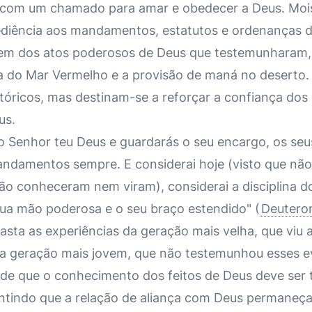
 com um chamado para amar e obedecer a Deus. Mois
diência aos mandamentos, estatutos e ordenanças de
arem dos atos poderosos de Deus que testemunharam, 
ra do Mar Vermelho e a provisão de maná no deserto.
óricos, mas destinam-se a reforçar a confiança dos i
us.
o Senhor teu Deus e guardarás o seu encargo, os seus
andamentos sempre. E considerai hoje (visto que nã
não conheceram nem viram), considerai a disciplina 
sua mão poderosa e o seu braço estendido" (
Deuteron
asta as experiências da geração mais velha, que viu
a geração mais jovem, que não testemunhou esses ev
e que o conhecimento dos feitos de Deus deve ser t
ntindo que a relação de aliança com Deus permaneça