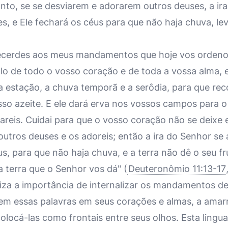
anto, se se desviarem e adorarem outros deuses, a ir
s, e Ele fechará os céus para que não haja chuva, l
decerdes aos meus mandamentos que hoje vos ordeno
-lo de todo o vosso coração e de toda a vossa alma, 
a estação, a chuva temporã e a serôdia, para que rec
sso azeite. E ele dará erva nos vossos campos para o
areis. Cuidai para que o vosso coração não se deixe 
a outros deuses e os adoreis; então a ira do Senhor se
us, para que não haja chuva, e a terra não dê o seu fr
 terra que o Senhor vos dá" (
Deuteronômio 11:13-17
iza a importância de internalizar os mandamentos de 
arem essas palavras em seus corações e almas, a amar
olocá-las como frontais entre seus olhos. Esta ling