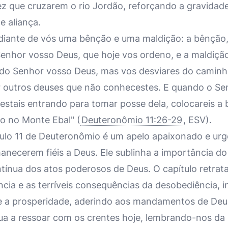
z que cruzarem o rio Jordão, reforçando a gravidade
 aliança.
diante de vós uma bênção e uma maldição: a bênção
nhor vosso Deus, que hoje vos ordeno, e a maldiçã
o Senhor vosso Deus, mas vos desviares do caminh
r outros deuses que não conhecestes. E quando o S
e estais entrando para tomar posse dela, colocareis 
ão no Monte Ebal" (
Deuteronômio 11:26-29
, ESV).
ulo 11 de Deuteronômio é um apelo apaixonado e urg
manecerem fiéis a Deus. Ele sublinha a importância d
tínua dos atos poderosos de Deus. O capítulo retrat
ia e as terríveis consequências da desobediência, in
 e a prosperidade, aderindo aos mandamentos de De
ua a ressoar com os crentes hoje, lembrando-nos da 