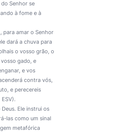
a do Senhor se
evando à fome e à
, para amar o Senhor
ele dará a chuva para
olhais o vosso grão, o
 vosso gado, e
enganar, e vos
 acenderá contra vós,
uto, e perecereis
, ESV).
Deus. Ele instrui os
rá-las como um sinal
uagem metafórica