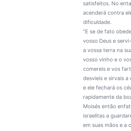
satisfeitos. No ent
acenderá contra ele
dificuldade.
"E se de fato obe
vosso Deus e servi
a vossa terra na su
vosso vinho e o vo
comereis e vos fart
desvieis e sirvais 
e ele fechará os cé
rapidamente da boa
Moisés então enfat
israelitas a guard
em suas mãos e a c