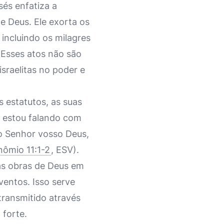
és enfatiza a
 Deus. Ele exorta os
incluindo os milagres
 Esses atos não são
sraelitas no poder e
 estatutos, as suas
o estou falando com
do Senhor vosso Deus,
ômio 11:1-2
, ESV).
 as obras de Deus em
entos. Isso serve
ransmitido através
 forte.