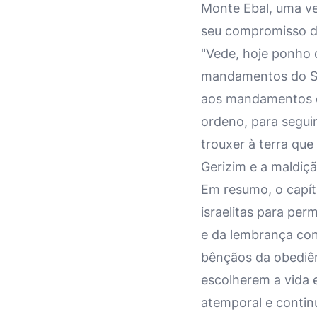
Monte Ebal, uma ve
seu compromisso de
"Vede, hoje ponho 
mandamentos do Se
aos mandamentos d
ordeno, para segui
trouxer à terra qu
Gerizim e a maldiç
Em resumo, o capít
israelitas para per
e da lembrança con
bênçãos da obediênc
escolherem a vida
atemporal e contin