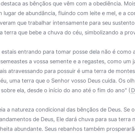
destaca as bênçãos que vêm com a obediência. Mois
lugar de abundância, fluindo com leite e mel, e a co
tiveram que trabalhar intensamente para seu sustento
 terra que bebe a chuva do céu, simbolizando a prov
 estais entrando para tomar posse dela não é como a
 semeastes a vossa semente e a regastes, como um ja
tais atravessando para possuir é uma terra de montes
éu, uma terra que o Senhor vosso Deus cuida. Os ol
obre ela, desde o início do ano até o fim do ano" (
D
ia a natureza condicional das bênçãos de Deus. Se os
damentos de Deus, Ele dará chuva para sua terra n
heita abundante. Seus rebanhos também prosperarão,