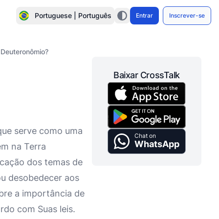
Portuguese | Português
Entrar
Inscrever-se
e Deuteronômio?
Baixar CrossTalk
 que serve como uma
Chat on
WhatsApp
rem na Terra
ficação dos temas de
 ou desobedecer aos
bre a importância de
rdo com Suas leis.