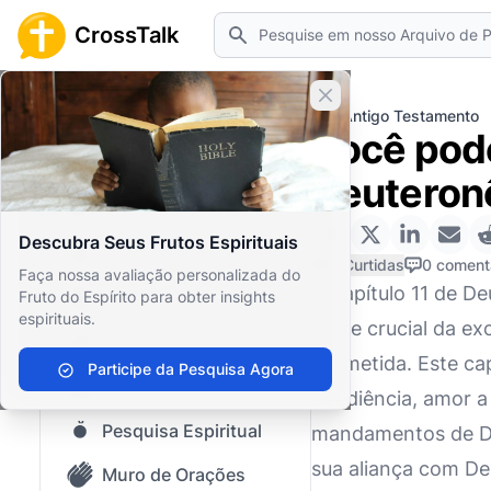
Pesquisar
CrossTalk
Fechar banner
Home
Arquivo de Perguntas
Antigo Testamento
Você pode
Início
Deuteron
Arquivo de Perguntas
Descubra Seus Frutos Espirituais
Nosso blog
0 Curtidas
0 coment
Faça nossa avaliação personalizada do
O capítulo 11 de D
Fruto do Espírito para obter insights
Conteúdo Salvo
espirituais.
parte crucial da ex
Perguntas Populares
Prometida. Este ca
Participe da Pesquisa Agora
Bíblia Sagrada
obediência, amor a
Pesquisa Espiritual
mandamentos de Deu
sua aliança com Deu
Muro de Orações