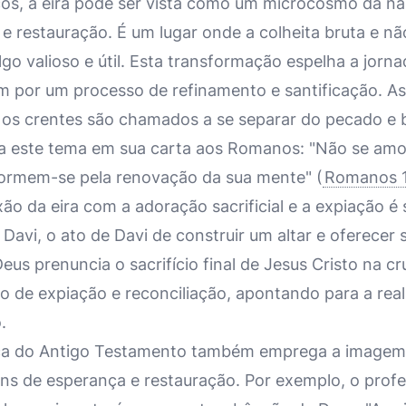
os, a eira pode ser vista como um microcosmo da narr
e restauração. É um lugar onde a colheita bruta e nã
o valioso e útil. Esta transformação espelha a jornad
m por um processo de refinamento e santificação. A
 os crentes são chamados a se separar do pecado e b
oa este tema em sua carta aos Romanos: "Não se am
ormem-se pela renovação da sua mente" (
Romanos 1
ão da eira com a adoração sacrificial e a expiação é s
 Davi, o ato de Davi de construir um altar e oferecer s
eus prenuncia o sacrifício final de Jesus Cristo na cr
o de expiação e reconciliação, apontando para a rea
.
tica do Antigo Testamento também emprega a imagem 
ns de esperança e restauração. Por exemplo, o profe