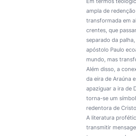
Em termos teológic
ampla de redenção 
transformada em alg
crentes, que passa
separado da palha,
apóstolo Paulo ec
mundo, mas transf
Além disso, a conex
da eira de Araúna e
apaziguar a ira de D
torna-se um símbol
redentora de Cristo
A literatura profé
transmitir mensage