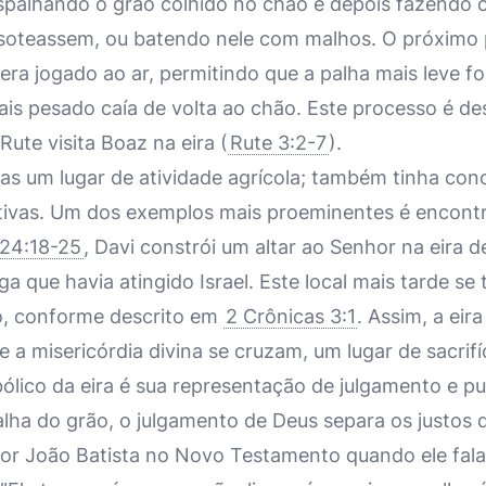
espalhando o grão colhido no chão e depois fazendo 
isoteassem, ou batendo nele com malhos. O próximo 
 era jogado ao ar, permitindo que a palha mais leve f
is pesado caía de volta ao chão. Este processo é de
Rute visita Boaz na eira (
Rute 3:2-7
).
nas um lugar de atividade agrícola; também tinha con
cativas. Um dos exemplos mais proeminentes é encontr
 24:18-25
, Davi constrói um altar ao Senhor na eira d
a que havia atingido Israel. Este local mais tarde se 
, conforme descrito em
2 Crônicas 3:1
. Assim, a eir
 a misericórdia divina se cruzam, um lugar de sacrifí
ólico da eira é sua representação de julgamento e p
lha do grão, o julgamento de Deus separa os justos 
or João Batista no Novo Testamento quando ele fala