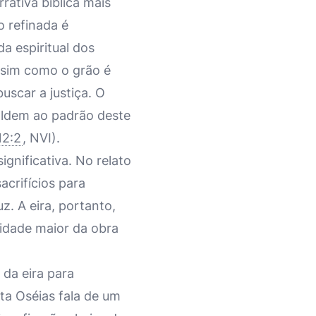
ativa bíblica mais
o refinada é
a espiritual dos
ssim como o grão é
uscar a justiça. O
oldem ao padrão deste
2:2
, NVI).
ignificativa. No relato
acrifícios para
uz. A eira, portanto,
lidade maior da obra
da eira para
ta Oséias fala de um