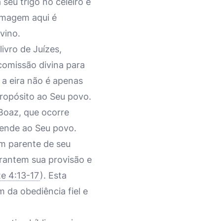
seu trigo no celeiro e
 imagem aqui é
vino.
ivro de Juízes,
comissão divina para
e a eira não é apenas
ropósito ao Seu povo.
 Boaz, que ocorre
tende ao Seu povo.
m parente de seu
rantem sua provisão e
e 4:13-17
). Esta
 da obediência fiel e