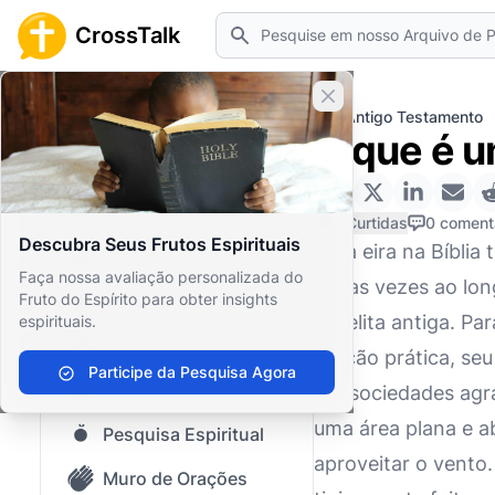
Pesquisar
CrossTalk
Fechar banner
Home
Arquivo de Perguntas
Antigo Testamento
O que é u
Início
Arquivo de Perguntas
0 Curtidas
0 coment
Descubra Seus Frutos Espirituais
Uma eira na Bíblia 
Nosso blog
Faça nossa avaliação personalizada do
várias vezes ao lo
Fruto do Espírito para obter insights
Conteúdo Salvo
israelita antiga. P
espirituais.
Perguntas Populares
função prática, seu
Participe da Pesquisa Agora
Bíblia Sagrada
Em sociedades agrár
uma área plana e a
Pesquisa Espiritual
aproveitar o vento.
Muro de Orações