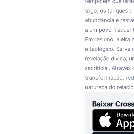
tempo em que Israe
trigo; os tanques t
abundância e resta
a um povo frequent
Em resumo, a eira n
e teológico. Serve
revelação divina, 
sacrificial. Através
transformação, red
natureza do relac
Baixar Cross