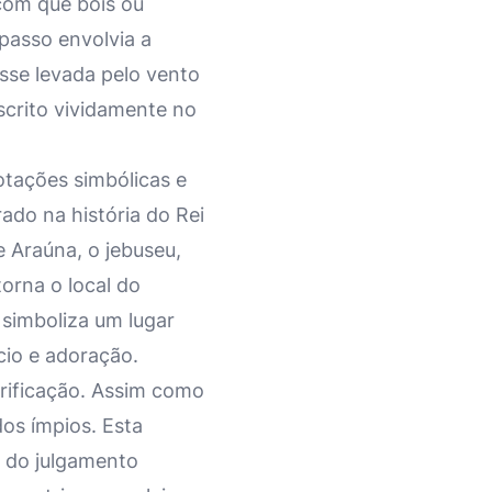
com que bois ou
passo envolvia a
osse levada pelo vento
scrito vividamente no
otações simbólicas e
ado na história do Rei
e Araúna, o jebuseu,
torna o local do
a simboliza um lugar
cio e adoração.
urificação. Assim como
dos ímpios. Esta
 do julgamento