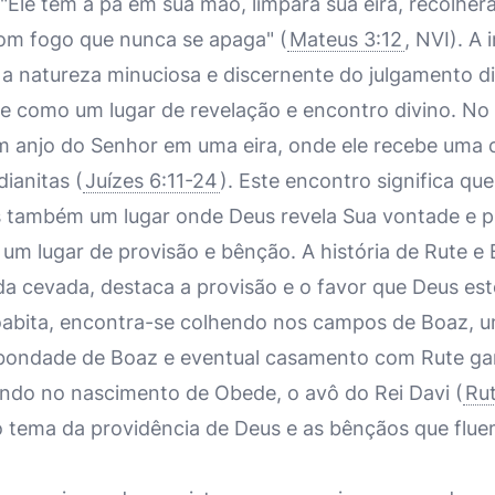
"Ele tem a pá em sua mão, limpará sua eira, recolherá 
om fogo que nunca se apaga" (
Mateus 3:12
, NVI). A
 a natureza minuciosa e discernente do julgamento di
e como um lugar de revelação e encontro divino. No l
 anjo do Senhor em uma eira, onde ele recebe uma 
dianitas (
Juízes 6:11-24
). Este encontro significa qu
as também um lugar onde Deus revela Sua vontade e p
é um lugar de provisão e bênção. A história de Rute e
 da cevada, destaca a provisão e o favor que Deus es
abita, encontra-se colhendo nos campos de Boaz, u
 bondade de Boaz e eventual casamento com Rute ga
ndo no nascimento de Obede, o avô do Rei Davi (
Rut
o tema da providência de Deus e as bênçãos que fluem