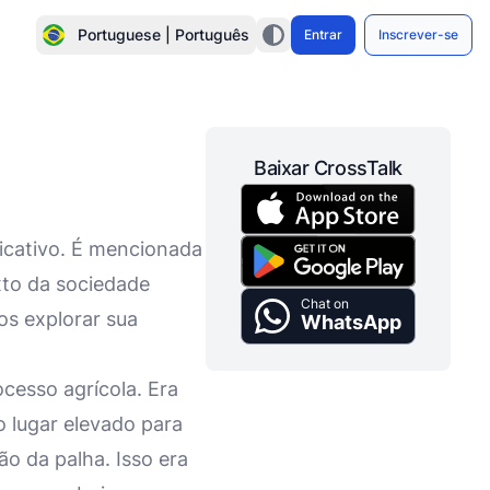
Portuguese | Português
Entrar
Inscrever-se
Baixar CrossTalk
ificativo. É mencionada
xto da sociedade
Chat on
os explorar sua
WhatsApp
cesso agrícola. Era
o lugar elevado para
o da palha. Isso era