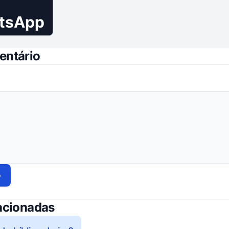
tsApp
entário
o
acionadas