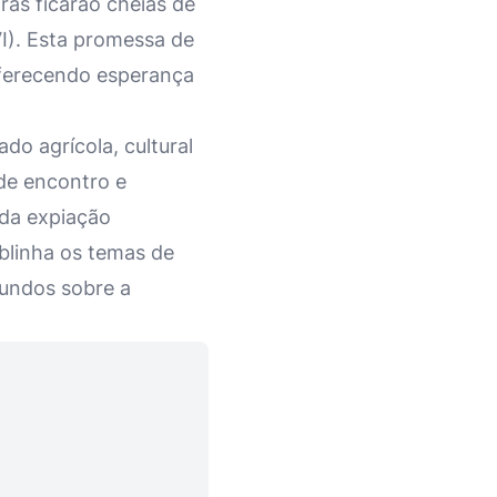
as ficarão cheias de
VI). Esta promessa de
oferecendo esperança
do agrícola, cultural
 de encontro e
 da expiação
sublinha os temas de
fundos sobre a