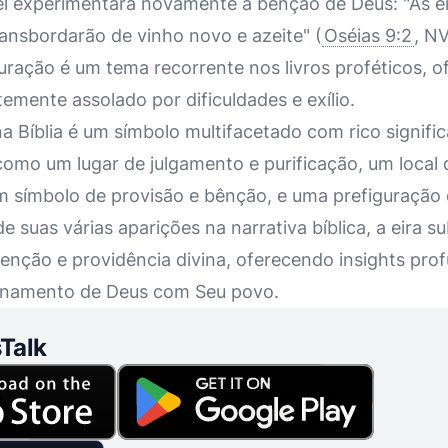
l experimentará novamente a bênção de Deus: "As eir
ransbordarão de vinho novo e azeite" (
Oséias 9:2
, N
uração é um tema recorrente nos livros proféticos, 
emente assolado por dificuldades e exílio.
a Bíblia é um símbolo multifacetado com rico significa
 como um lugar de julgamento e purificação, um local
um símbolo de provisão e bênção, e uma prefiguração
 de suas várias aparições na narrativa bíblica, a eira 
enção e providência divina, oferecendo insights pro
ionamento de Deus com Seu povo.
Talk