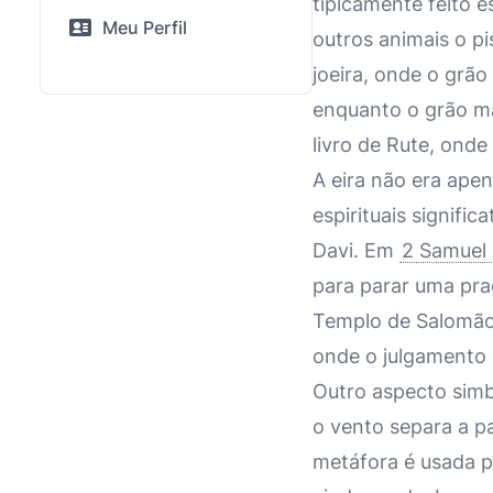
tipicamente feito 
Meu Perfil
outros animais o p
joeira, onde o grão
enquanto o grão ma
livro de Rute, onde 
A eira não era ape
espirituais signifi
Davi. Em
2 Samuel
para parar uma prag
Templo de Salomão
onde o julgamento e
Outro aspecto simb
o vento separa a pa
metáfora é usada p