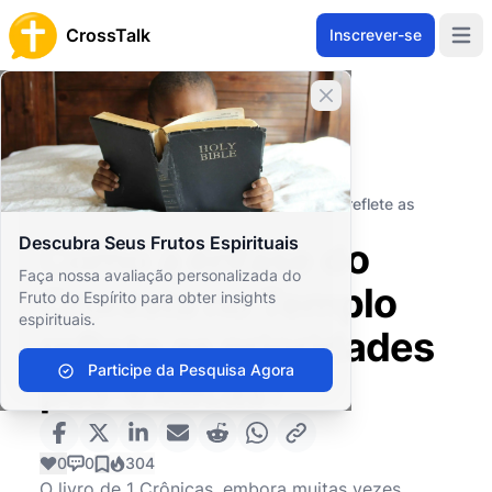
CrossTalk
Inscrever-se
Open 
Fechar banner
Home
Arquivo de Perguntas
Antigo Testamento
Livros Históricos
Como a ênfase do Cronista no Templo reflete as
prioridades pós-exílicas?
Descubra Seus Frutos Espirituais
Como a ênfase do
Faça nossa avaliação personalizada do
Cronista no Templo
Fruto do Espírito para obter insights
espirituais.
reflete as prioridades
Participe da Pesquisa Agora
pós-exílicas?
0
0
304
O livro de 1 Crônicas, embora muitas vezes