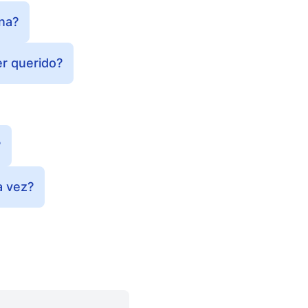
ana?
er querido?
?
a vez?