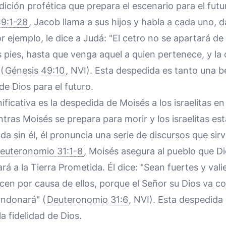
dición profética que prepara el escenario para el futur
49:1-28
, Jacob llama a sus hijos y habla a cada uno, 
r ejemplo, le dice a Judá: "El cetro no se apartará de
pies, hasta que venga aquel a quien pertenece, y la 
(
Génesis 49:10
, NVI). Esta despedida es tanto una 
de Dios para el futuro.
ficativa es la despedida de Moisés a los israelitas en 
ras Moisés se prepara para morir y los israelitas es
ida sin él, él pronuncia una serie de discursos que si
euteronomio 31:1-8
, Moisés asegura al pueblo que Dio
ará a la Tierra Prometida. Él dice: "Sean fuertes y val
icen por causa de ellos, porque el Señor su Dios va c
bandonará" (
Deuteronomio 31:6
, NVI). Esta despedida 
a fidelidad de Dios.