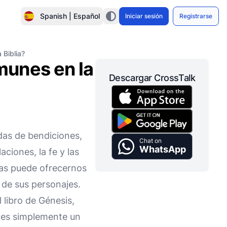
Spanish | Español
Iniciar sesión
Registrarse
Biblia?
munes en la
Descargar CrossTalk
idas de bendiciones,
Chat on
WhatsApp
ciones, la fe y las
das puede ofrecernos
s de sus personajes.
 libro de Génesis,
 es simplemente un