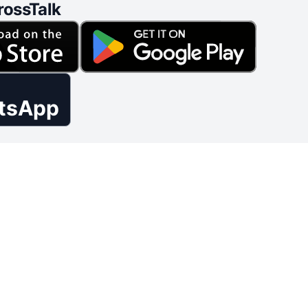
rossTalk
tsApp