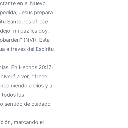
actante en el Nuevo
pedida, Jesús prepara
itu Santo, les ofrece
 dejo; mi paz les doy.
cobarden" (NVI). Esta
a a través del Espíritu
olas. En Hechos 20:17-
olverá a ver, ofrece
s encomiendo a Dios y a
e todos los
do sentido de cuidado
ición, marcando el