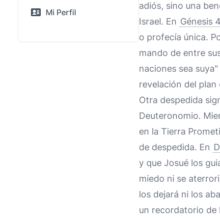
adiós, sino una ben
Mi Perfil
Israel. En
Génesis 
o profecía única. Po
mando de entre sus 
naciones sea suya" 
revelación del plan 
Otra despedida signi
Deuteronomio. Mient
en la Tierra Promet
de despedida. En
D
y que Josué los gui
miedo ni se aterror
los dejará ni los a
un recordatorio de l