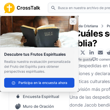
Buscar
CrossTalk
Cerrar banner
Inicio
Archivo de Preguntas
Vida Cristiana
Pr
¿Cuáles s
Inicio
Biblia?
Archivo de Preguntas
Descubre tus Frutos Espirituales
Nuestro blog
0 Me gusta
0 comen
Realiza nuestra evaluación personalizada
Las despedidas en l
del Fruto del Espíritu para obtener
Contenido guardado
perspectivas espirituales.
oraciones y declara
Preguntas Populares
prácticas cultural
Participa en la encuesta ahora
Biblia Sagrada
una visión más profu
Encuesta Espiritual
Una de las despedid
donde Jacob bendic
Muro de Oración