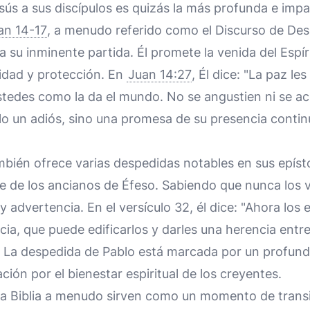
sús a sus discípulos es quizás la más profunda e imp
an 14-17
, a menudo referido como el Discurso de Des
a su inminente partida. Él promete la venida del Espír
nidad y protección. En
Juan 14:27
, Él dice: "La paz les
stedes como la da el mundo. No se angustien ni se a
o un adiós, sino una promesa de su presencia continu
mbién ofrece varias despedidas notables en sus epíst
e de los ancianos de Éfeso. Sabiendo que nunca los v
 y advertencia. En el versículo 32, él dice: "Ahora lo
acia, que puede edificarlos y darles una herencia entr
). La despedida de Pablo está marcada por un profun
ción por el bienestar espiritual de los creyentes.
la Biblia a menudo sirven como un momento de trans