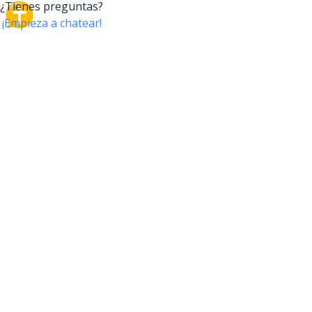
CrossTalk
CrossTalk ofrece una nueva forma de interactuar con
la Biblia, conectando a usuarios de más de 190 países
con un vasto archivo de preguntas bíblicas. Únete a
nuestra comunidad global y explora tu fe a través de
la tecnología.