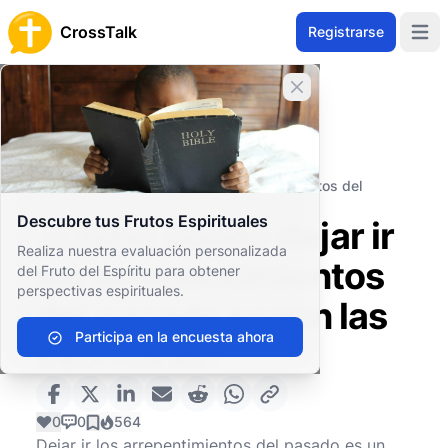
CrossTalk
Registrarse
Open 
Cerrar banner
Inicio
Archivo de Preguntas
Vida Cristiana
Ética y Moral
¿Cómo puedo dejar ir los arrepentimientos del
pasado según las escrituras?
Descubre tus Frutos Espirituales
¿Cómo puedo dejar ir
Realiza nuestra evaluación personalizada
los arrepentimientos
del Fruto del Espíritu para obtener
perspectivas espirituales.
del pasado según las
Participa en la encuesta ahora
escrituras?
0
0
564
Dejar ir los arrepentimientos del pasado es un