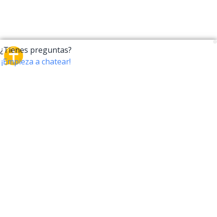
CrossTalk
CrossTalk ofrece una nueva forma de interactuar con
la Biblia, conectando a usuarios de más de 190 países
con un vasto archivo de preguntas bíblicas. Únete a
nuestra comunidad global y explora tu fe a través de