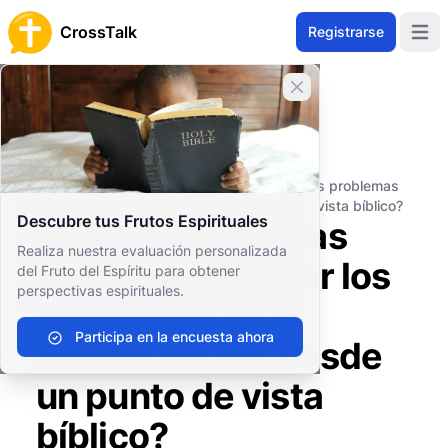
CrossTalk
Registrarse
Open 
Cerrar banner
Inicio
Archivo de Preguntas
Vida Cristiana
Ética y Moral
¿Cómo pueden las personas abordar los problemas
de la masturbación desde un punto de vista bíblico?
Descubre tus Frutos Espirituales
¿Cómo pueden las
Realiza nuestra evaluación personalizada
personas abordar los
del Fruto del Espíritu para obtener
perspectivas espirituales.
problemas de la
Participa en la encuesta ahora
masturbación desde
un punto de vista
bíblico?